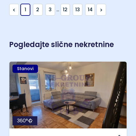
<
>
1
2
3
...
12
13
14
Pogledajte slične nekretnine
Stanovi
360°