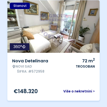
Stanovi
360°
2
Nova Detelinara
72
m
NOVI SAD
TROSOBAN
ŠIFRA: #572958
€
148.320
Više o nekretnini >