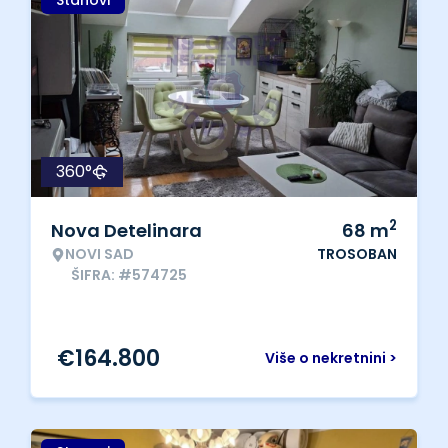
Stanovi
360°
2
Nova Detelinara
68
m
NOVI SAD
TROSOBAN
ŠIFRA: #574725
€
164.800
Više o nekretnini >