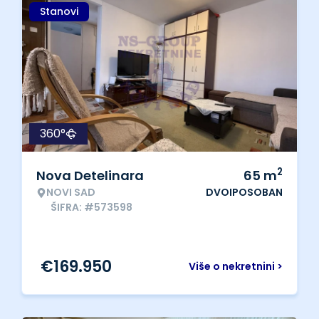
Stanovi
360°
2
Nova Detelinara
65
m
NOVI SAD
DVOIPOSOBAN
ŠIFRA: #573598
€
169.950
Više o nekretnini >