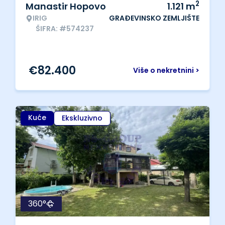
2
Manastir Hopovo
1.121
m
IRIG
GRAĐEVINSKO ZEMLJIŠTE
ŠIFRA: #574237
€
82.400
Više o nekretnini >
Kuće
Ekskluzivno
360°