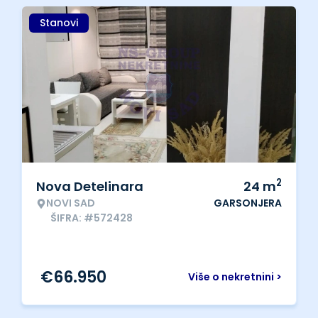
Stanovi
2
Nova Detelinara
24
m
NOVI SAD
GARSONJERA
ŠIFRA: #572428
€
66.950
Više o nekretnini >