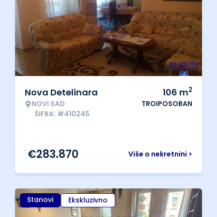
2
Nova Detelinara
106
m
NOVI SAD
TROIPOSOBAN
ŠIFRA: #410245
€
283.870
Više o nekretnini >
Stanovi
Ekskluzivno