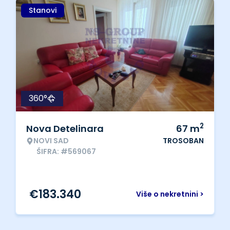
Stanovi
360°
2
Nova Detelinara
67
m
NOVI SAD
TROSOBAN
ŠIFRA: #569067
€
183.340
Više o nekretnini >