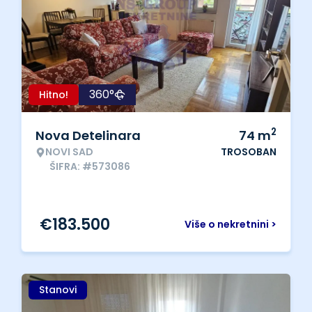
360°
Hitno!
2
Nova Detelinara
74
m
NOVI SAD
TROSOBAN
ŠIFRA: #573086
€
183.500
Više o nekretnini >
Stanovi