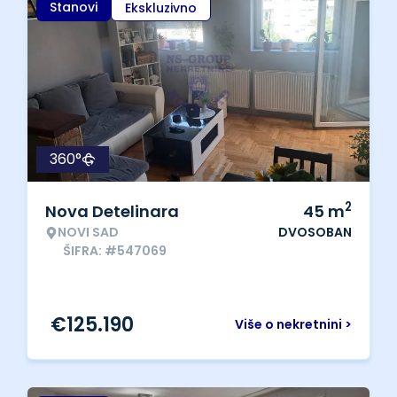
Stanovi
Ekskluzivno
360°
2
Nova Detelinara
45
m
NOVI SAD
DVOSOBAN
ŠIFRA: #547069
€
125.190
Više o nekretnini >