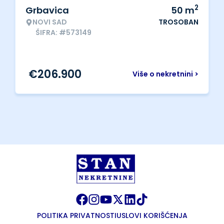
2
Grbavica
50
m
NOVI SAD
TROSOBAN
ŠIFRA: #573149
€
206.900
Više o nekretnini >
POLITIKA PRIVATNOSTI
USLOVI KORIŠĆENJA