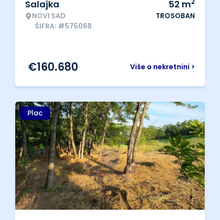
2
Salajka
52
m
NOVI SAD
TROSOBAN
ŠIFRA: #575068
€
160.680
Više o nekretnini >
Plac