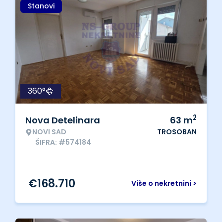
Stanovi
360°
2
Nova Detelinara
63
m
NOVI SAD
TROSOBAN
ŠIFRA: #574184
€
168.710
Više o nekretnini >