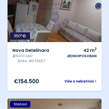
360°
2
Nova Detelinara
42
m
NOVI SAD
JEDNOIPOSOBAN
ŠIFRA: #575657
€
154.500
Više o nekretnini >
Stanovi