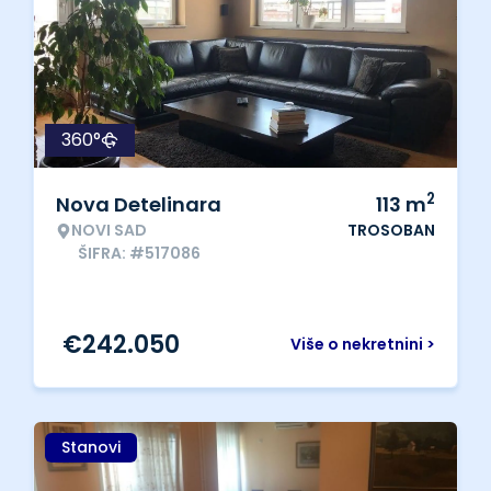
360°
2
Nova Detelinara
113
m
NOVI SAD
TROSOBAN
ŠIFRA: #517086
€
242.050
Više o nekretnini >
Stanovi