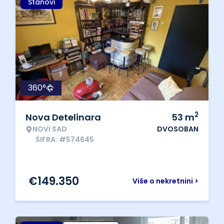
Stanovi
360°
2
Nova Detelinara
53
m
NOVI SAD
DVOSOBAN
ŠIFRA: #574645
€
149.350
Više o nekretnini >