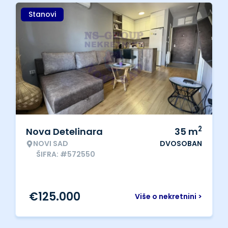
Stanovi
2
Nova Detelinara
35
m
NOVI SAD
DVOSOBAN
ŠIFRA: #572550
€
125.000
Više o nekretnini >