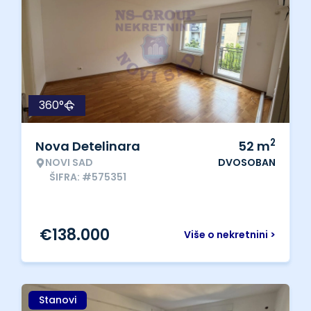
360°
2
Nova Detelinara
52
m
NOVI SAD
DVOSOBAN
ŠIFRA: #575351
€
138.000
Više o nekretnini >
Stanovi