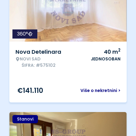
360°
2
Nova Detelinara
40
m
NOVI SAD
JEDNOSOBAN
ŠIFRA: #575102
€
141.110
Više o nekretnini >
Stanovi