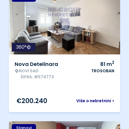
360°
2
Nova Detelinara
81
m
NOVI SAD
TROSOBAN
ŠIFRA: #574773
€
200.240
Više o nekretnini >
Stanovi