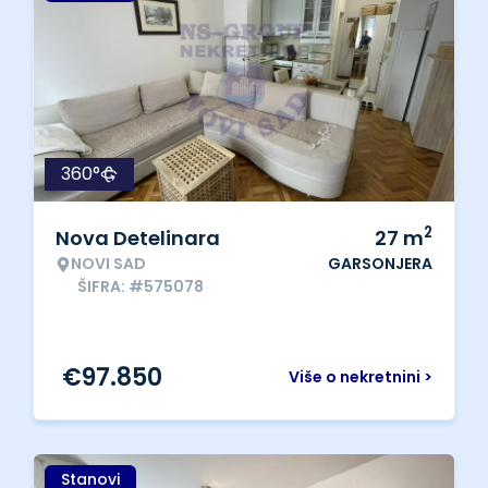
360°
2
Nova Detelinara
27
m
NOVI SAD
GARSONJERA
ŠIFRA: #575078
€
97.850
Više o nekretnini >
Stanovi