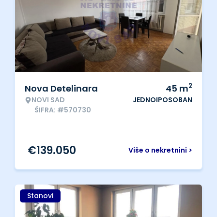
2
Nova Detelinara
45
m
NOVI SAD
JEDNOIPOSOBAN
ŠIFRA: #570730
€
139.050
Više o nekretnini >
Stanovi