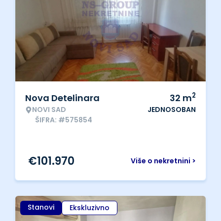
2
Nova Detelinara
32
m
NOVI SAD
JEDNOSOBAN
ŠIFRA: #575854
€
101.970
Više o nekretnini >
Stanovi
Ekskluzivno