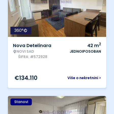
360°
2
Nova Detelinara
42
m
NOVI SAD
JEDNOIPOSOBAN
ŠIFRA: #572928
€
134.110
Više o nekretnini >
Stanovi