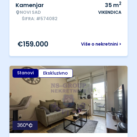
2
Kamenjar
35
m
NOVI SAD
VIKENDICA
ŠIFRA: #574082
€
159.000
Više o nekretnini >
Stanovi
Ekskluzivno
360°