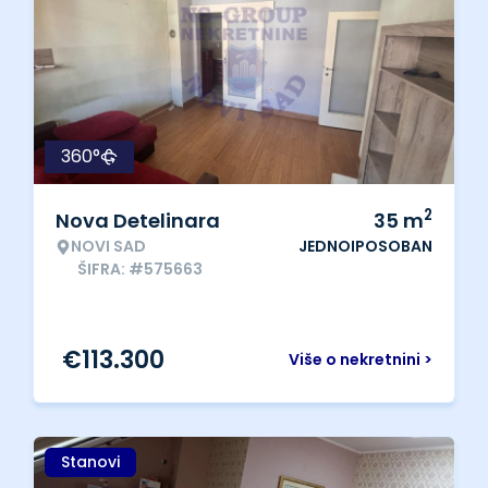
360°
2
Nova Detelinara
35
m
NOVI SAD
JEDNOIPOSOBAN
ŠIFRA: #575663
€
113.300
Više o nekretnini >
Stanovi