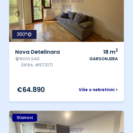
360°
2
Nova Detelinara
18
m
NOVI SAD
GARSONJERA
ŠIFRA: #573171
€
64.890
Više o nekretnini >
Stanovi