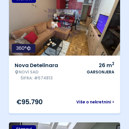
360°
2
Nova Detelinara
26
m
NOVI SAD
GARSONJERA
ŠIFRA: #574813
€
95.790
Više o nekretnini >