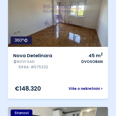
360°
2
Nova Detelinara
45
m
NOVI SAD
DVOSOBAN
ŠIFRA: #575332
€
148.320
Više o nekretnini >
Stanovi