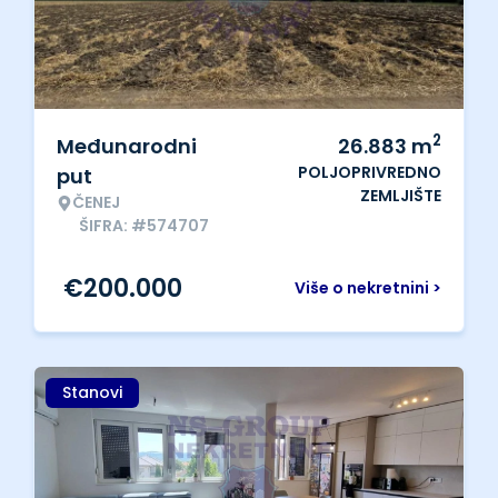
2
Međunarodni
26.883
m
POLJOPRIVREDNO
put
ZEMLJIŠTE
ČENEJ
ŠIFRA: #574707
€
200.000
Više o nekretnini >
Stanovi