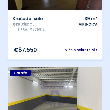
2
Krušedol selo
39
m
KRUŠEDOL
VIKENDICA
ŠIFRA: #575916
€
87.550
Više o nekretnini >
Garaže