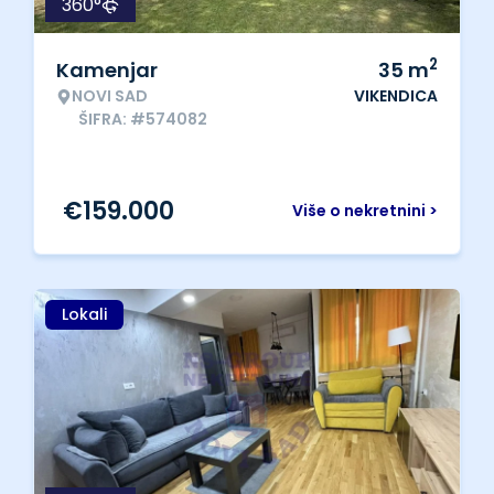
360°
2
Kamenjar
35
m
NOVI SAD
VIKENDICA
ŠIFRA: #574082
€
159.000
Više o nekretnini >
Lokali