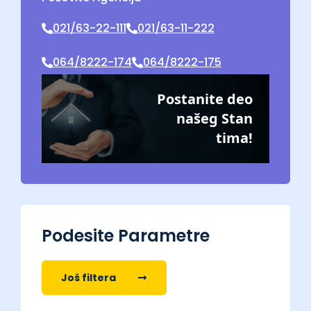
021/63-22-111
021/63-11-222
064/8222-174
064/8222-175
Postanite deo
našeg Stan
tima!
Podesite Parametre
Još filtera