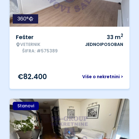
360°
2
Fešter
33
m
VETERNIK
JEDNOIPOSOBAN
ŠIFRA: #575389
€
82.400
Više o nekretnini >
Stanovi