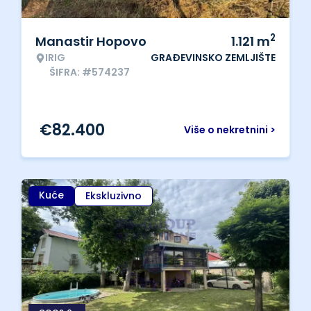
2
Manastir Hopovo
1.121
m
IRIG
GRAĐEVINSKO ZEMLJIŠTE
ŠIFRA: #574237
€
82.400
Više o nekretnini >
Kuće
Ekskluzivno