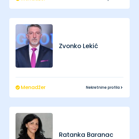
Zvonko
Lekić
Menadžer
Nekretnine profila
Ratanka
Baranac