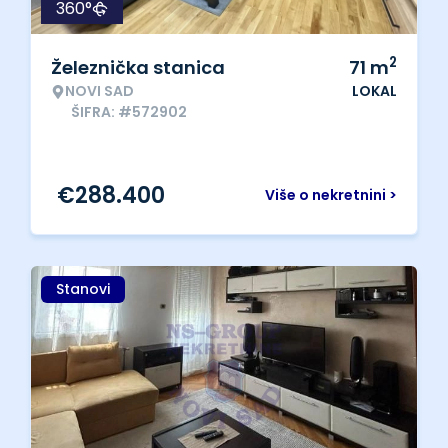
360°
2
Železnička stanica
71
m
NOVI SAD
LOKAL
ŠIFRA: #572902
€
288.400
Više o nekretnini >
Stanovi