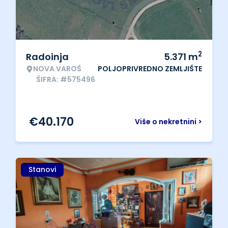
2
Radoinja
5.371
m
NOVA VAROŠ
POLJOPRIVREDNO ZEMLJIŠTE
ŠIFRA: #575496
€
40.170
Više o nekretnini >
Stanovi