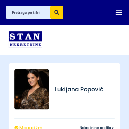
Lukijana
Popović
Menadžer
Nekretnine profila