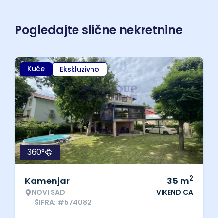
Pogledajte slične nekretnine
Kuće
Ekskluzivno
360°
2
Kamenjar
35
m
NOVI SAD
VIKENDICA
ŠIFRA: #574082