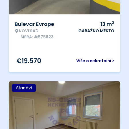
2
Bulevar Evrope
13
m
NOVI SAD
GARAŽNO MESTO
ŠIFRA: #575823
€
19.570
Više o nekretnini >
Stanovi