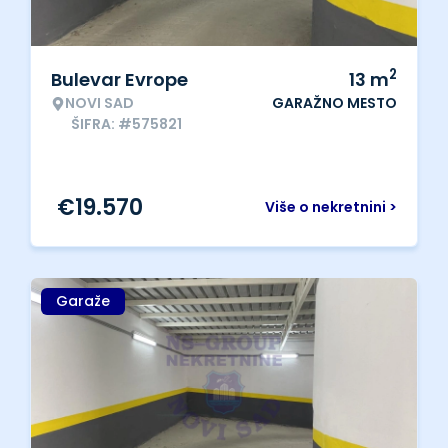
2
Bulevar Evrope
13
m
NOVI SAD
GARAŽNO MESTO
ŠIFRA: #575821
€
19.570
Više o nekretnini >
Garaže