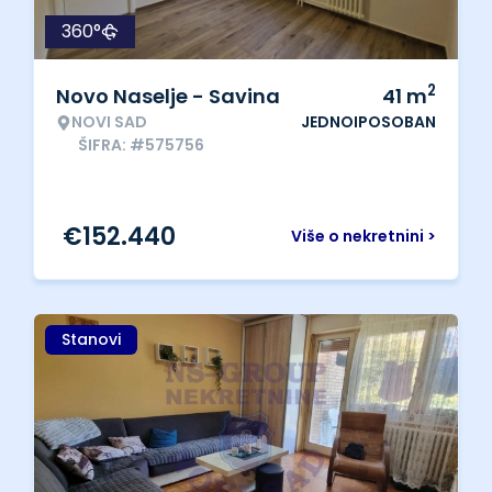
360°
2
Novo Naselje - Savina
41
m
NOVI SAD
JEDNOIPOSOBAN
ŠIFRA: #575756
€
152.440
Više o nekretnini >
Stanovi