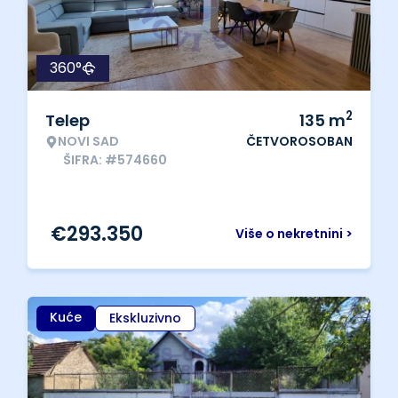
360°
2
Telep
135
m
NOVI SAD
ČETVOROSOBAN
ŠIFRA: #574660
€
293.350
Više o nekretnini >
Kuće
Ekskluzivno