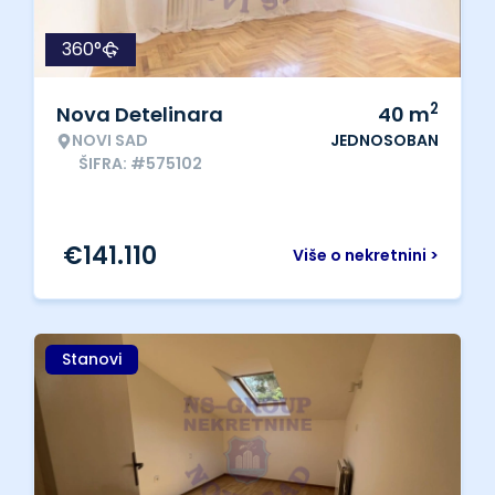
360°
2
Nova Detelinara
40
m
NOVI SAD
JEDNOSOBAN
ŠIFRA: #575102
€
141.110
Više o nekretnini >
Stanovi