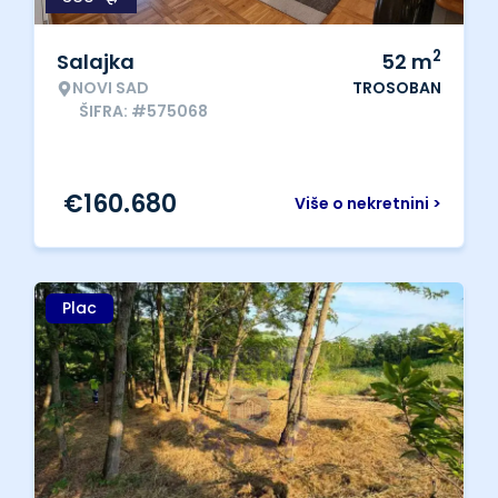
2
Salajka
52
m
NOVI SAD
TROSOBAN
ŠIFRA: #575068
€
160.680
Više o nekretnini >
Plac