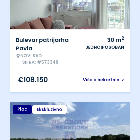
2
Bulevar patrijarha
30
m
JEDNOIPOSOBAN
Pavla
NOVI SAD
ŠIFRA: #573348
€
108.150
Više o nekretnini >
Plac
Ekskluzivno