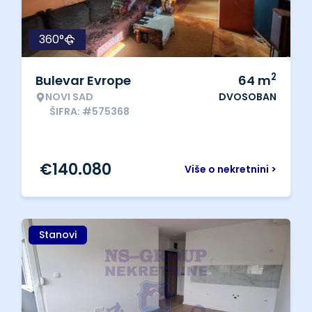
360°
2
Bulevar Evrope
64
m
NOVI SAD
DVOSOBAN
ŠIFRA: #575368
€
140.080
Više o nekretnini >
Stanovi