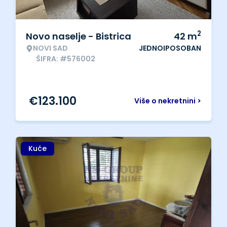
2
Novo naselje - Bistrica
42
m
NOVI SAD
JEDNOIPOSOBAN
ŠIFRA: #576002
€
123.100
Više o nekretnini >
Kuće