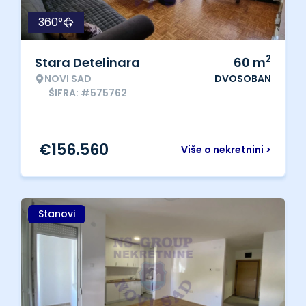
360°
2
Stara Detelinara
60
m
NOVI SAD
DVOSOBAN
ŠIFRA: #575762
€
156.560
Više o nekretnini >
Stanovi