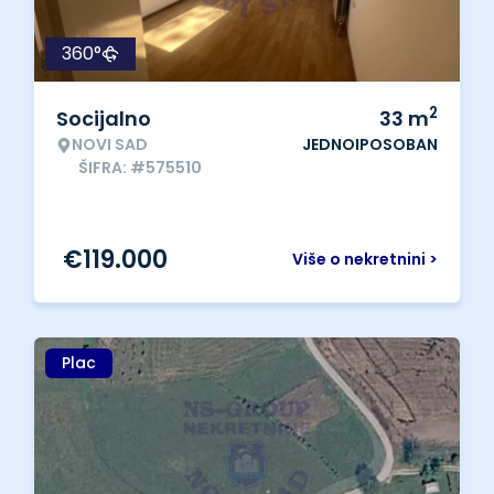
360°
2
Socijalno
33
m
NOVI SAD
JEDNOIPOSOBAN
ŠIFRA: #575510
€
119.000
Više o nekretnini >
Plac