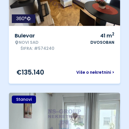
360°
2
Bulevar
41
m
NOVI SAD
DVOSOBAN
ŠIFRA: #574240
€
135.140
Više o nekretnini >
Stanovi