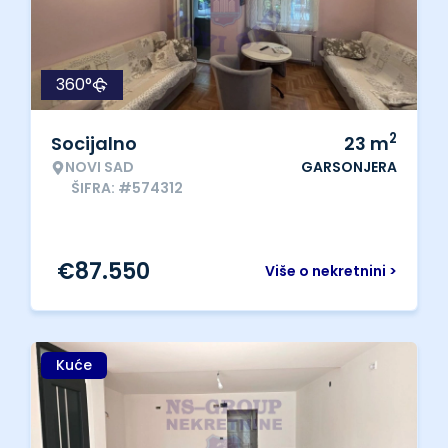
360°
2
Socijalno
23
m
NOVI SAD
GARSONJERA
ŠIFRA: #574312
€
87.550
Više o nekretnini >
Kuće