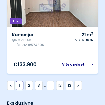
Lux
2
Kamenjar
21
m
NOVI SAD
VIKENDICA
ŠIFRA: #574306
€
133.900
Više o nekretnini >
<
>
1
2
3
...
11
12
13
Ekskluzivne