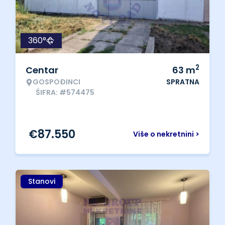
360°
2
Centar
63
m
GOSPOĐINCI
SPRATNA
ŠIFRA: #574475
€
87.550
Više o nekretnini >
Stanovi