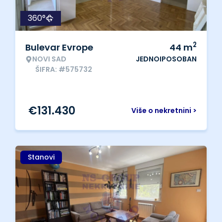
360°
2
Bulevar Evrope
44
m
NOVI SAD
JEDNOIPOSOBAN
ŠIFRA: #575732
€
131.430
Više o nekretnini >
Stanovi