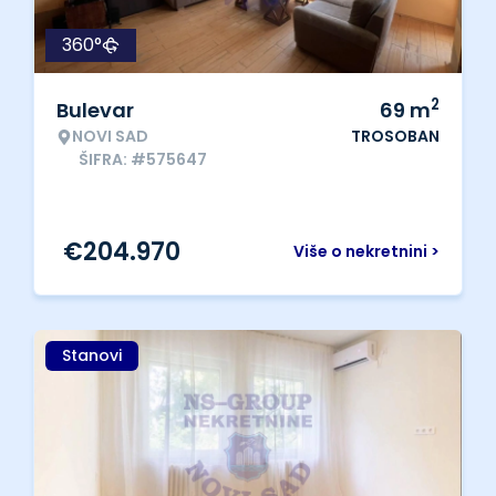
360°
2
Bulevar
69
m
NOVI SAD
TROSOBAN
ŠIFRA: #575647
€
204.970
Više o nekretnini >
Stanovi