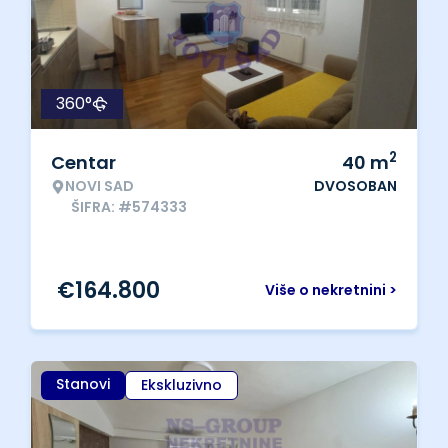
360°
2
Centar
40
m
NOVI SAD
DVOSOBAN
ŠIFRA: #574333
€
164.800
Više o nekretnini >
Stanovi
Ekskluzivno