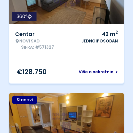
360°
2
Centar
42
m
NOVI SAD
JEDNOIPOSOBAN
ŠIFRA: #571327
€
128.750
Više o nekretnini >
Stanovi