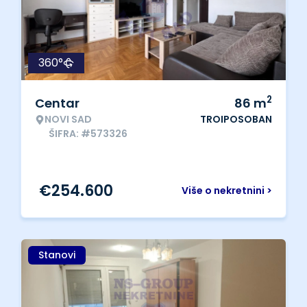
360°
2
Centar
86
m
NOVI SAD
TROIPOSOBAN
ŠIFRA: #573326
€
254.600
Više o nekretnini >
Stanovi