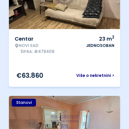
2
Centar
23
m
NOVI SAD
JEDNOSOBAN
ŠIFRA: #478408
€
63.860
Više o nekretnini >
Stanovi