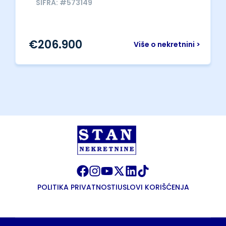
ŠIFRA: #573149
€
206.900
Više o nekretnini >
POLITIKA PRIVATNOSTI
USLOVI KORIŠĆENJA