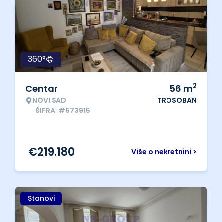
360°
2
Centar
56
m
NOVI SAD
TROSOBAN
ŠIFRA: #573915
€
219.180
Više o nekretnini >
Stanovi