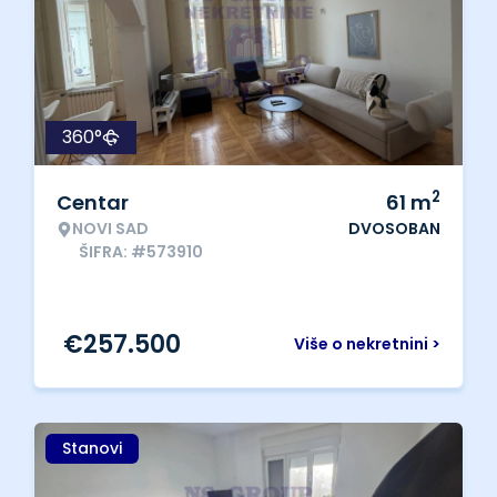
360°
2
Centar
61
m
NOVI SAD
DVOSOBAN
ŠIFRA: #573910
€
257.500
Više o nekretnini >
Stanovi