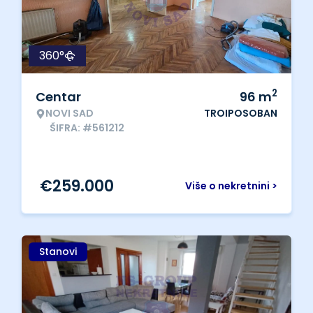
360°
2
Centar
96
m
NOVI SAD
TROIPOSOBAN
ŠIFRA: #561212
€
259.000
Više o nekretnini >
Stanovi