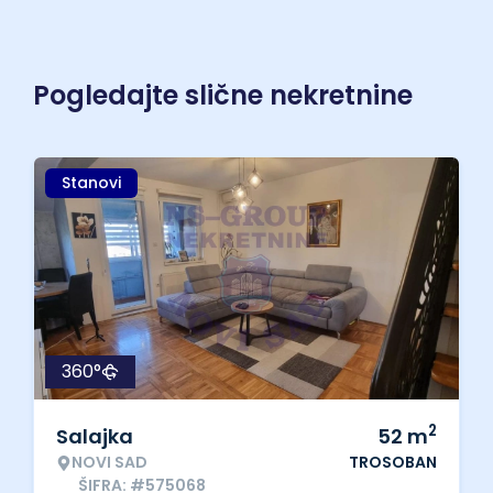
Pogledajte slične nekretnine
Stanovi
360°
2
Salajka
52
m
NOVI SAD
TROSOBAN
ŠIFRA: #575068