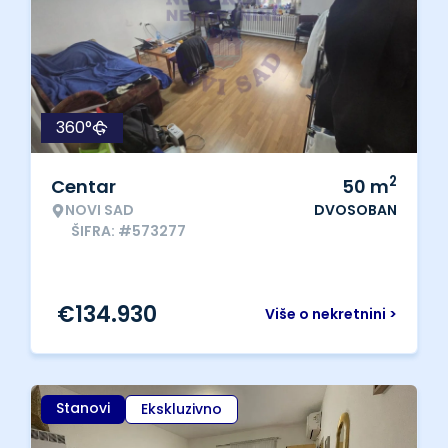
360°
2
Centar
50
m
NOVI SAD
DVOSOBAN
ŠIFRA: #573277
€
134.930
Više o nekretnini >
Stanovi
Ekskluzivno