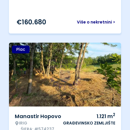
€
160.680
Više o nekretnini >
Plac
2
Manastir Hopovo
1.121
m
IRIG
GRAĐEVINSKO ZEMLJIŠTE
ŠIFRA: #574237