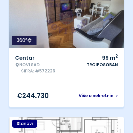
360°
2
Centar
99
m
NOVI SAD
TROIPOSOBAN
ŠIFRA: #572226
€
244.730
Više o nekretnini >
Stanovi