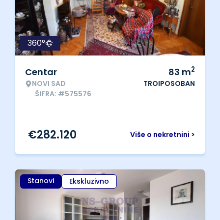
360°
2
Centar
83
m
NOVI SAD
TROIPOSOBAN
ŠIFRA: #575576
€
282.120
Više o nekretnini >
Stanovi
Ekskluzivno