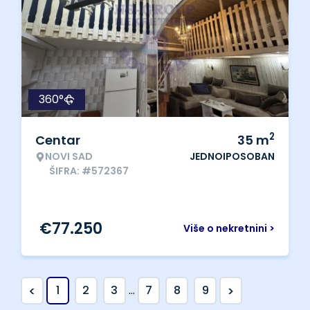
360°
2
Centar
35
m
NOVI SAD
JEDNOIPOSOBAN
ŠIFRA: #572367
€
77.250
Više o nekretnini >
<
>
1
2
3
...
7
8
9