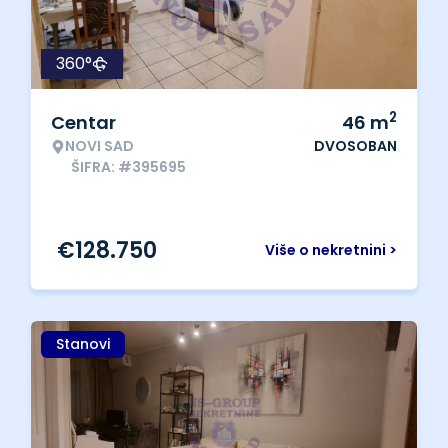
360°
2
Centar
46
m
NOVI SAD
DVOSOBAN
ŠIFRA: #395695
€
128.750
Više o nekretnini >
Stanovi