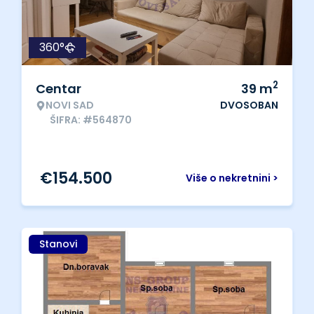
360°
2
Centar
39
m
NOVI SAD
DVOSOBAN
ŠIFRA: #564870
€
154.500
Više o nekretnini >
Stanovi