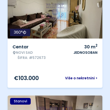
360°
2
Centar
30
m
NOVI SAD
JEDNOSOBAN
ŠIFRA: #572673
€
103.000
Više o nekretnini >
Stanovi