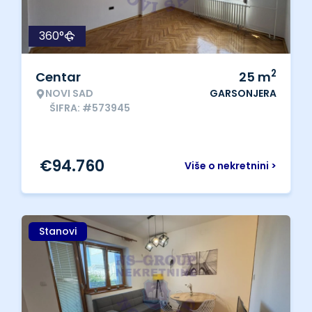
360°
2
Centar
25
m
NOVI SAD
GARSONJERA
ŠIFRA: #573945
€
94.760
Više o nekretnini >
Stanovi