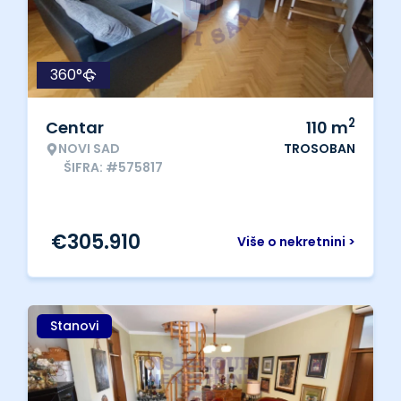
360°
2
Centar
110
m
NOVI SAD
TROSOBAN
ŠIFRA: #575817
€
305.910
Više o nekretnini >
Stanovi