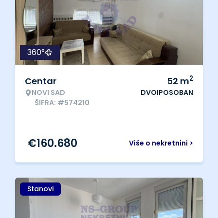
360°
2
Centar
52
m
NOVI SAD
DVOIPOSOBAN
ŠIFRA: #574210
€
160.680
Više o nekretnini >
Stanovi