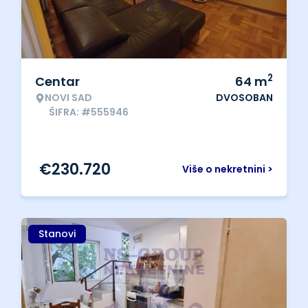
2
Centar
64
m
NOVI SAD
DVOSOBAN
ŠIFRA: #555946
€
230.720
Više o nekretnini >
Stanovi