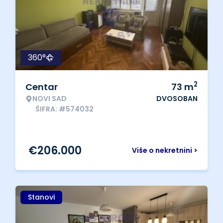
360°
2
Centar
73
m
NOVI SAD
DVOSOBAN
ŠIFRA: #574032
€
206.000
Više o nekretnini >
Stanovi