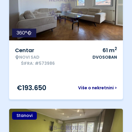
360°
2
Centar
61
m
NOVI SAD
DVOSOBAN
ŠIFRA: #573986
€
193.650
Više o nekretnini >
Stanovi