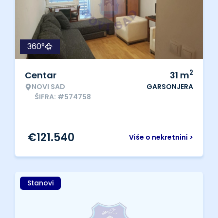
360°
2
Centar
31
m
NOVI SAD
GARSONJERA
ŠIFRA: #574758
€
121.540
Više o nekretnini >
Stanovi