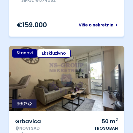
ŠIFRA: #574082
€
159.000
Više o nekretnini >
Stanovi
Ekskluzivno
360°
2
Grbavica
50
m
NOVI SAD
TROSOBAN