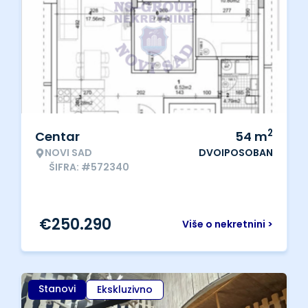
2
Centar
54
m
NOVI SAD
DVOIPOSOBAN
ŠIFRA: #572340
€
250.290
Više o nekretnini >
Stanovi
Ekskluzivno