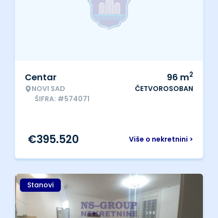
2
Centar
96
m
NOVI SAD
ČETVOROSOBAN
ŠIFRA: #574071
€
395.520
Više o nekretnini >
Stanovi