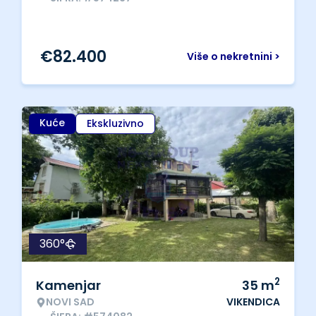
€
82.400
Više o nekretnini >
Kuće
Ekskluzivno
360°
2
Kamenjar
35
m
NOVI SAD
VIKENDICA