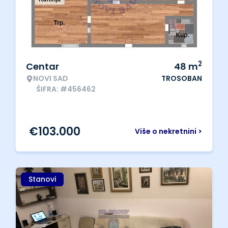
2
Centar
48
m
NOVI SAD
TROSOBAN
ŠIFRA: #456462
€
103.000
Više o nekretnini >
Stanovi