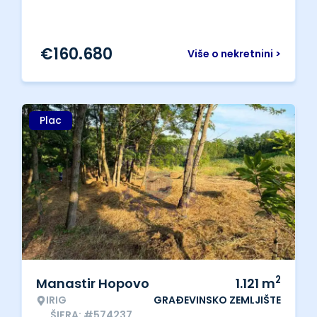
€
160.680
Više o nekretnini >
Plac
2
Manastir Hopovo
1.121
m
IRIG
GRAĐEVINSKO ZEMLJIŠTE
ŠIFRA: #574237