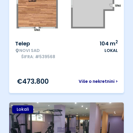
2
Telep
104
m
NOVI SAD
LOKAL
ŠIFRA: #539568
€
473.800
Više o nekretnini >
Lokali