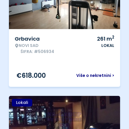
2
Grbavica
261
m
NOVI SAD
LOKAL
ŠIFRA: #506934
€
618.000
Više o nekretnini >
Lokali