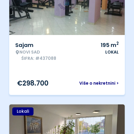
2
Sajam
195
m
NOVI SAD
LOKAL
ŠIFRA: #437088
€
298.700
Više o nekretnini >
Lokali