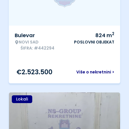
2
Bulevar
824
m
NOVI SAD
POSLOVNI OBJEKAT
ŠIFRA: #442294
€
2.523.500
Više o nekretnini >
Lokali