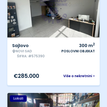
2
Sajlovo
300
m
NOVI SAD
POSLOVNI OBJEKAT
ŠIFRA: #575390
€
285.000
Više o nekretnini >
Lokali