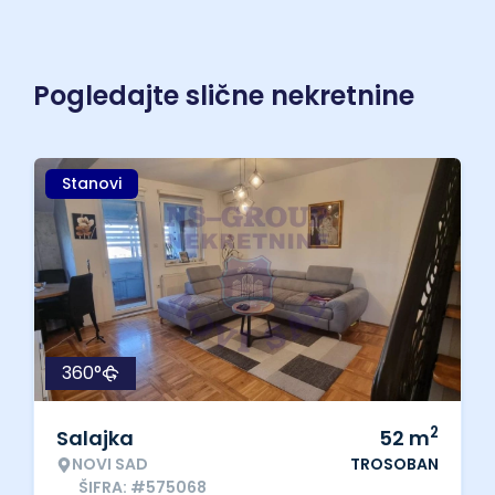
Pogledajte slične nekretnine
Stanovi
360°
2
Salajka
52
m
NOVI SAD
TROSOBAN
ŠIFRA: #575068