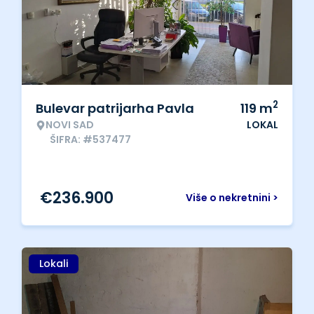
2
Bulevar patrijarha Pavla
119
m
NOVI SAD
LOKAL
ŠIFRA: #537477
€
236.900
Više o nekretnini >
Lokali