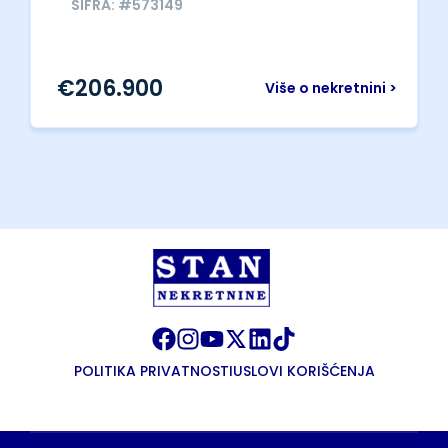
ŠIFRA: #573149
€
206.900
Više o nekretnini >
POLITIKA PRIVATNOSTI
USLOVI KORIŠĆENJA