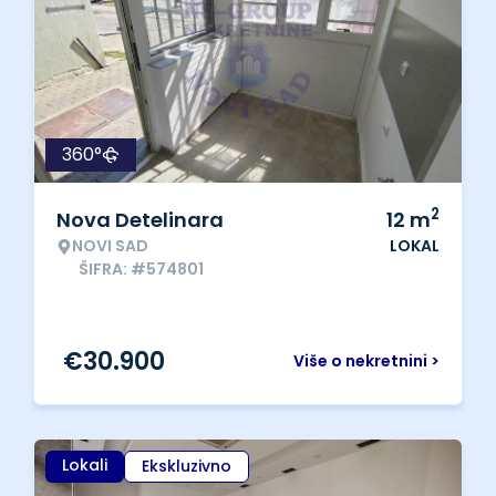
360°
2
Nova Detelinara
12
m
NOVI SAD
LOKAL
ŠIFRA: #574801
€
30.900
Više o nekretnini >
Lokali
Ekskluzivno