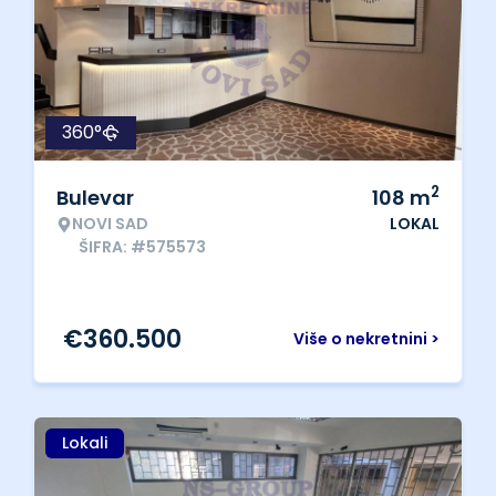
360°
2
Bulevar
108
m
NOVI SAD
LOKAL
ŠIFRA: #575573
€
360.500
Više o nekretnini >
Lokali