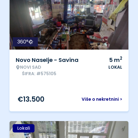
360°
2
Novo Naselje - Savina
5
m
NOVI SAD
LOKAL
ŠIFRA: #575105
€
13.500
Više o nekretnini >
Lokali