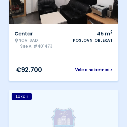
2
Centar
45
m
NOVI SAD
POSLOVNI OBJEKAT
ŠIFRA: #401473
€
92.700
Više o nekretnini >
Lokali