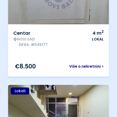
2
Centar
4
m
NOVI SAD
LOKAL
ŠIFRA: #545177
€
8.500
Više o nekretnini >
Lokali