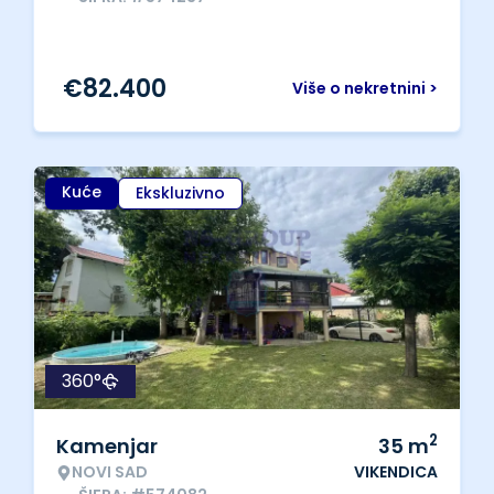
€
82.400
Više o nekretnini >
Kuće
Ekskluzivno
360°
2
Kamenjar
35
m
NOVI SAD
VIKENDICA