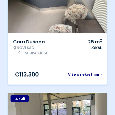
2
Cara Dušana
25
m
NOVI SAD
LOKAL
ŠIFRA: #493060
€
113.300
Više o nekretnini >
Lokali