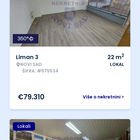
360°
2
Liman 3
22
m
NOVI SAD
LOKAL
ŠIFRA: #575534
€
79.310
Više o nekretnini >
Lokali