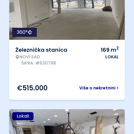
360°
2
Železnička stanica
169
m
NOVI SAD
LOKAL
ŠIFRA: #530798
€
515.000
Više o nekretnini >
Lokali