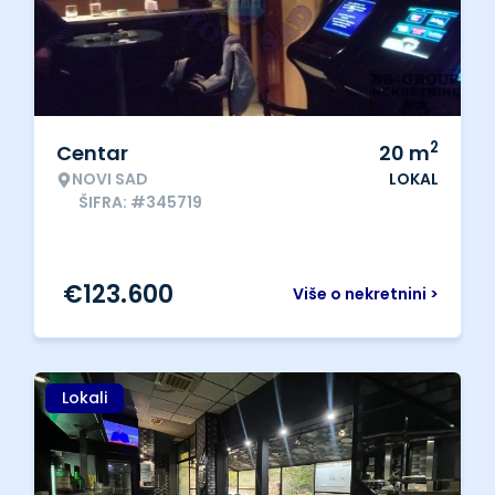
2
Centar
20
m
NOVI SAD
LOKAL
ŠIFRA: #345719
€
123.600
Više o nekretnini >
Lokali