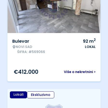
2
Bulevar
92
m
NOVI SAD
LOKAL
ŠIFRA: #569066
€
412.000
Više o nekretnini >
Lokali
Ekskluzivno