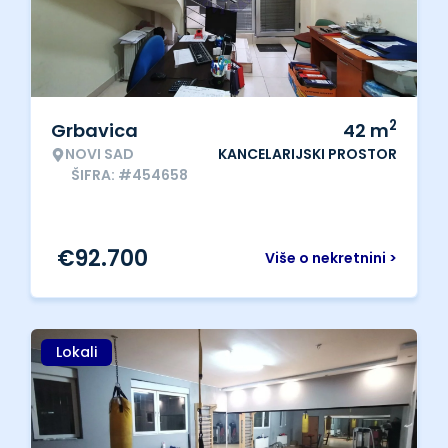
2
Grbavica
42
m
NOVI SAD
KANCELARIJSKI PROSTOR
ŠIFRA: #454658
€
92.700
Više o nekretnini >
Lokali