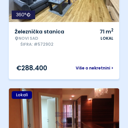
360°
2
Železnička stanica
71
m
NOVI SAD
LOKAL
ŠIFRA: #572902
€
288.400
Više o nekretnini >
Lokali