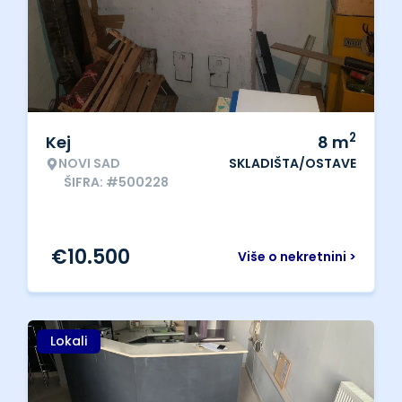
2
Kej
8
m
NOVI SAD
SKLADIŠTA/OSTAVE
ŠIFRA: #500228
€
10.500
Više o nekretnini >
Lokali