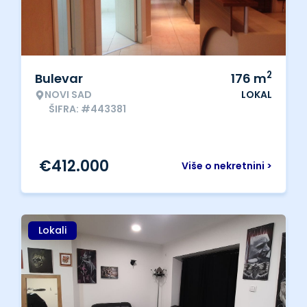
2
Bulevar
176
m
NOVI SAD
LOKAL
ŠIFRA: #443381
€
412.000
Više o nekretnini >
Lokali