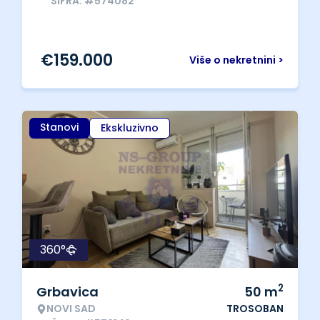
ŠIFRA: #574082
€
159.000
Više o nekretnini >
Stanovi
Ekskluzivno
360°
2
Grbavica
50
m
NOVI SAD
TROSOBAN