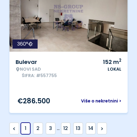
360°
2
Bulevar
152
m
NOVI SAD
LOKAL
ŠIFRA: #557755
€
286.500
Više o nekretnini >
<
>
1
2
3
...
12
13
14