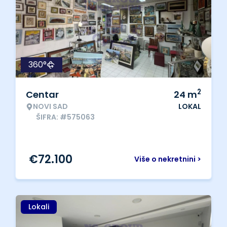
360°
2
Centar
24
m
NOVI SAD
LOKAL
ŠIFRA: #575063
€
72.100
Više o nekretnini >
Lokali