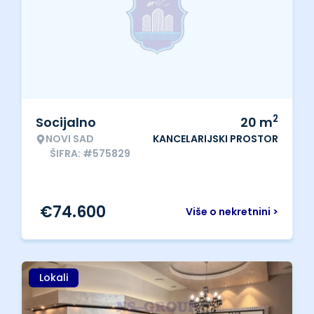
2
Socijalno
20
m
NOVI SAD
KANCELARIJSKI PROSTOR
ŠIFRA: #575829
€
74.600
Više o nekretnini >
Lokali