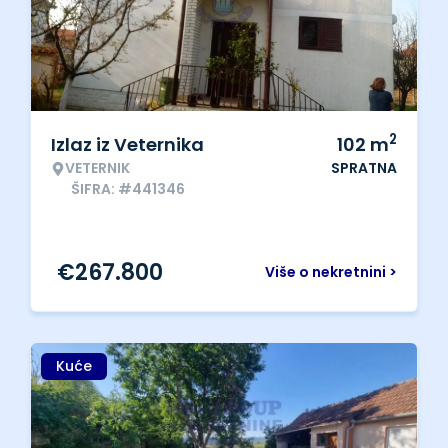
2
Izlaz iz Veternika
102
m
VETERNIK
SPRATNA
ŠIFRA: #441346
€
267.800
Više o nekretnini >
Kuće