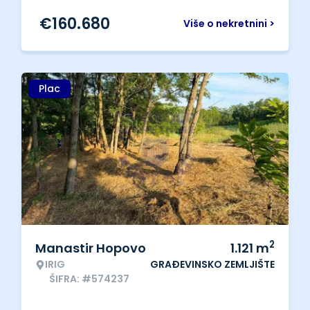
€
160.680
Više o nekretnini >
Plac
2
Manastir Hopovo
1.121
m
IRIG
GRAĐEVINSKO ZEMLJIŠTE
ŠIFRA: #574237