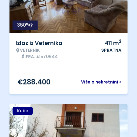
360°
2
Izlaz iz Veternika
411
m
VETERNIK
SPRATNA
ŠIFRA: #570644
€
288.400
Više o nekretnini >
Kuće