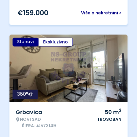
€
159.000
Više o nekretnini >
Stanovi
Ekskluzivno
360°
2
Grbavica
50
m
NOVI SAD
TROSOBAN
ŠIFRA: #573149