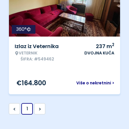
360°
2
Izlaz iz Veternika
237
m
VETERNIK
DVOJNA KUĆA
ŠIFRA: #549462
€
164.800
Više o nekretnini >
<
>
1