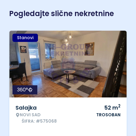
Pogledajte slične nekretnine
Stanovi
360°
2
Salajka
52
m
NOVI SAD
TROSOBAN
ŠIFRA: #575068