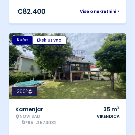
€
82.400
Više o nekretnini >
Kuće
Ekskluzivno
360°
2
Kamenjar
35
m
NOVI SAD
VIKENDICA
ŠIFRA: #574082