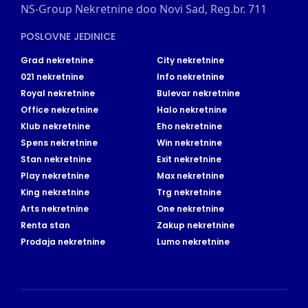
NS-Group Nekretnine doo Novi Sad, Reg.br. 711
POSLOVNE JEDINICE
Grad nekretnine
City nekretnine
021 nekretnine
Info nekretnine
Royal nekretnine
Bulevar nekretnine
Office nekretnine
Halo nekretnine
Klub nekretnine
Eho nekretnine
Spens nekretnine
Win nekretnine
Stan nekretnine
Exit nekretnine
Play nekretnine
Max nekretnine
King nekretnine
Trg nekretnine
Arts nekretnine
One nekretnine
Renta stan
Zakup nekretnine
Prodaja nekretnine
Lumo nekretnine