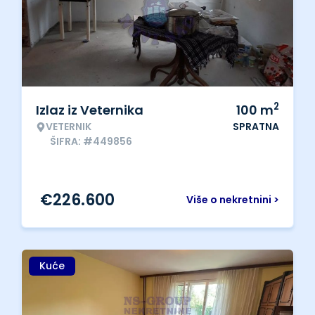
2
Izlaz iz Veternika
100
m
VETERNIK
SPRATNA
ŠIFRA: #449856
€
226.600
Više o nekretnini >
Kuće