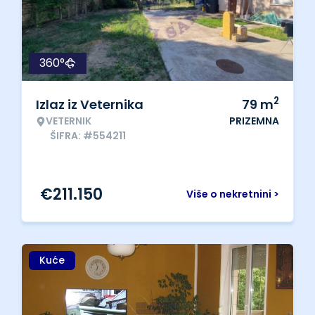
360°
2
Izlaz iz Veternika
79
m
VETERNIK
PRIZEMNA
ŠIFRA: #554211
€
211.150
Više o nekretnini >
Kuće