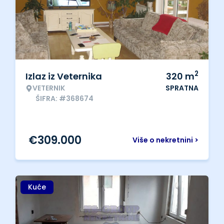
2
Izlaz iz Veternika
320
m
VETERNIK
SPRATNA
ŠIFRA: #368674
€
309.000
Više o nekretnini >
Kuće