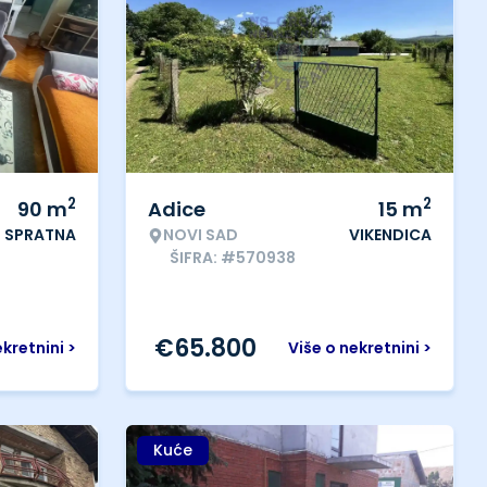
2
2
90
m
Adice
15
m
SPRATNA
NOVI SAD
VIKENDICA
ŠIFRA: #570938
€
65.800
ekretnini >
Više o nekretnini >
Kuće