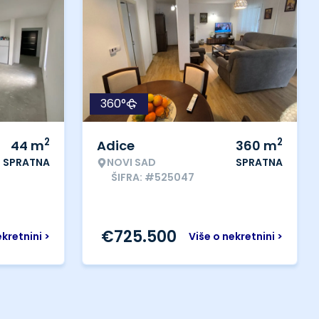
360°
2
2
44
m
Adice
360
m
SPRATNA
NOVI SAD
SPRATNA
ŠIFRA: #525047
€
725.500
ekretnini >
Više o nekretnini >