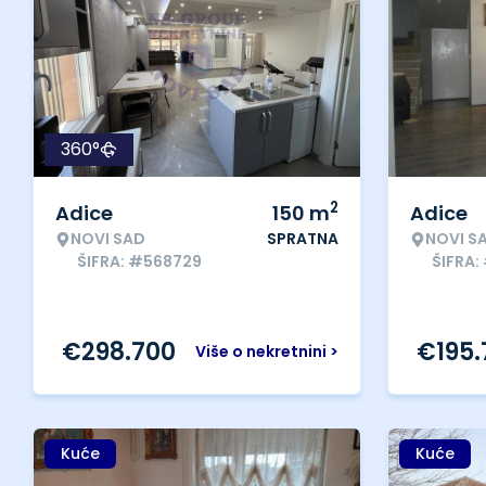
360°
2
Adice
150
m
Adice
NOVI SAD
SPRATNA
NOVI S
ŠIFRA: #568729
ŠIFRA:
€
298.700
€
195
Više o nekretnini >
Kuće
Kuće