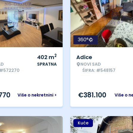
360°
2
402
m
Adice
AD
SPRATNA
NOVI SAD
 #572270
ŠIFRA: #548157
.770
€
381.100
Više o nekretnini >
Više o n
Kuće