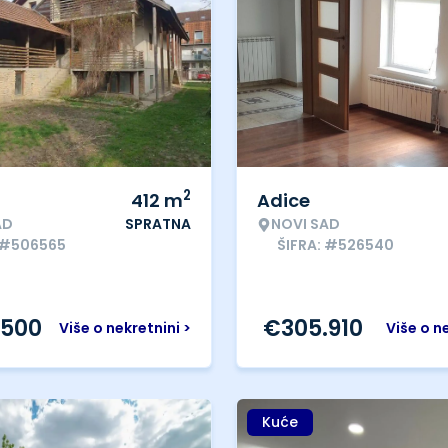
2
412
m
Adice
AD
SPRATNA
NOVI SAD
 #506565
ŠIFRA: #526540
.500
€
305.910
Više o nekretnini >
Više o n
Kuće