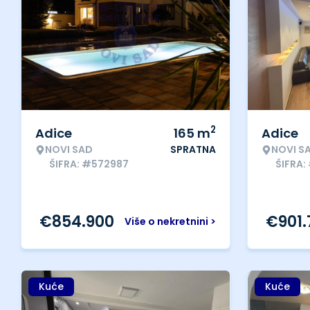
2
Adice
165
m
Adice
NOVI SAD
SPRATNA
NOVI S
ŠIFRA: #572987
ŠIFRA:
€
854.900
€
901
Više o nekretnini >
Kuće
Kuće