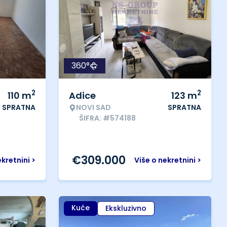
360°
2
2
110
m
Adice
123
m
SPRATNA
NOVI SAD
SPRATNA
ŠIFRA: #574188
€
309.000
ekretnini >
Više o nekretnini >
Kuće
Ekskluzivno