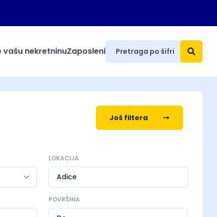
 vašu nekretninu
Zaposleni
Još filtera
LOKACIJA
Adice
POVRŠINA