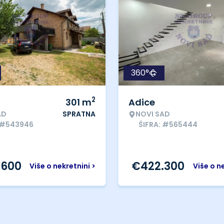
360°
2
301
m
Adice
AD
SPRATNA
NOVI SAD
: #543946
ŠIFRA: #565444
.600
€
422.300
Više o nekretnini >
Više o n