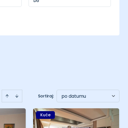
po datumu
Sortiraj
:
Kuće