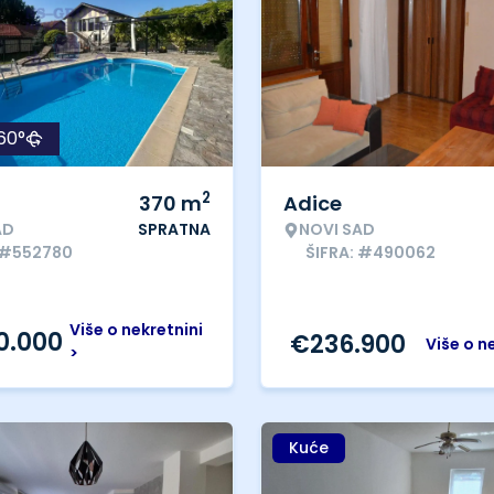
60°
2
370
m
Adice
AD
SPRATNA
NOVI SAD
 #552780
ŠIFRA: #490062
Više o nekretnini
0.000
€
236.900
Više o n
>
Kuće