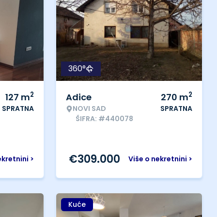
360°
2
2
127
m
Adice
270
m
SPRATNA
NOVI SAD
SPRATNA
ŠIFRA: #440078
€
309.000
ekretnini >
Više o nekretnini >
Kuće