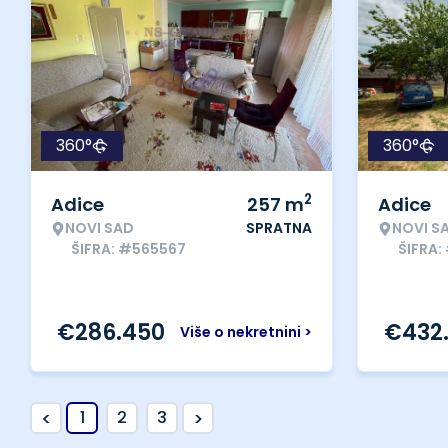
360°
360°
2
Adice
257
m
Adice
NOVI SAD
SPRATNA
NOVI S
ŠIFRA: #565567
ŠIFRA
€
286.450
€
432
Više o nekretnini >
<
>
1
2
3