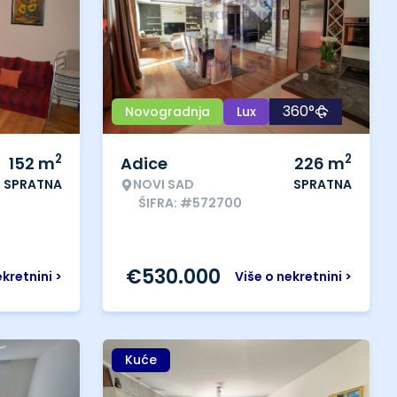
360°
Novogradnja
Lux
2
2
152
m
Adice
226
m
SPRATNA
NOVI SAD
SPRATNA
ŠIFRA: #572700
€
530.000
ekretnini >
Više o nekretnini >
Kuće