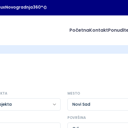
Lux
Novogradnja
360°
Početna
Kontakt
Ponudite
EKTA
MESTO
POVRŠINA