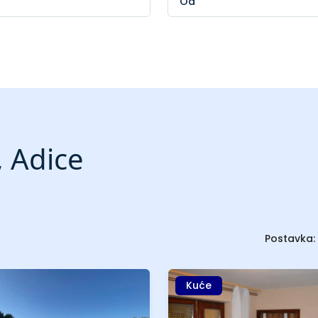
, Adice
Postavka:
Kuće