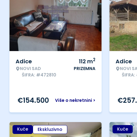
2
Adice
112
m
Adice
NOVI SAD
PRIZEMNA
NOVI S
ŠIFRA: #472810
ŠIFRA:
€
154.500
€
257
Više o nekretnini >
Kuće
Kuće
Ekskluzivno