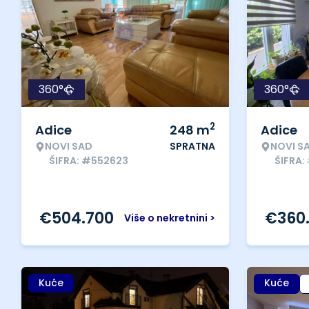
360°
360°
2
Adice
248
m
Adice
NOVI SAD
SPRATNA
NOVI S
ŠIFRA: #552623
ŠIFRA
€
504.700
€
360
Više o nekretnini >
Kuće
Kuće