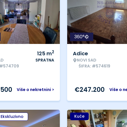
360°
2
125
m
Adice
AD
SPRATNA
NOVI SAD
: #574709
ŠIFRA: #574619
.500
€
247.200
Više o nekretnini >
Više o n
Kuće
Ekskluzivno