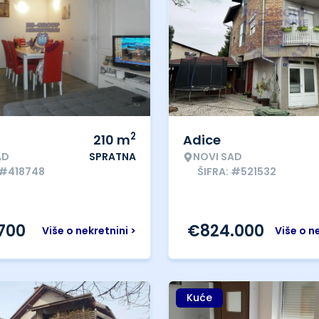
2
210
m
Adice
AD
SPRATNA
NOVI SAD
 #418748
ŠIFRA: #521532
.700
€
824.000
Više o nekretnini >
Više o n
Kuće