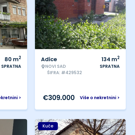
2
2
80
m
Adice
134
m
SPRATNA
NOVI SAD
SPRATNA
ŠIFRA: #429532
€
309.000
ekretnini >
Više o nekretnini >
Kuće