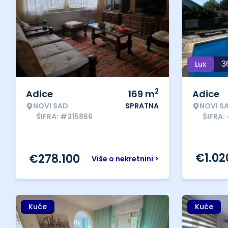
3
Lux
2
Adice
169
m
Adice
NOVI SAD
SPRATNA
NOVI S
ŠIFRA: #315866
ŠIFRA:
€
1.02
€
278.100
Više o nekretnini >
Kuće
Kuće