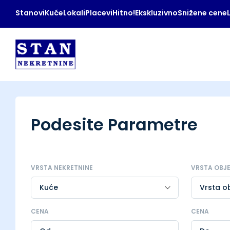
Stanovi
Kuće
Lokali
Placevi
Hitno!
Ekskluzivno
Snižene cene
Podesite Parametre
VRSTA NEKRETNINE
VRSTA OBJ
CENA
CENA