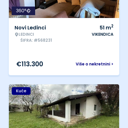
360°
2
Novi Ledinci
51
m
LEDINCI
VIKENDICA
ŠIFRA: #568231
€
113.300
Više o nekretnini >
Kuće