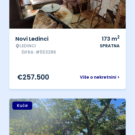
2
Novi Ledinci
173
m
LEDINCI
SPRATNA
ŠIFRA: #553286
€
257.500
Više o nekretnini >
Kuće