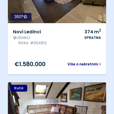
360°
2
Novi Ledinci
374
m
LEDINCI
SPRATNA
ŠIFRA: #554812
€
1.580.000
Više o nekretnini >
Kuće