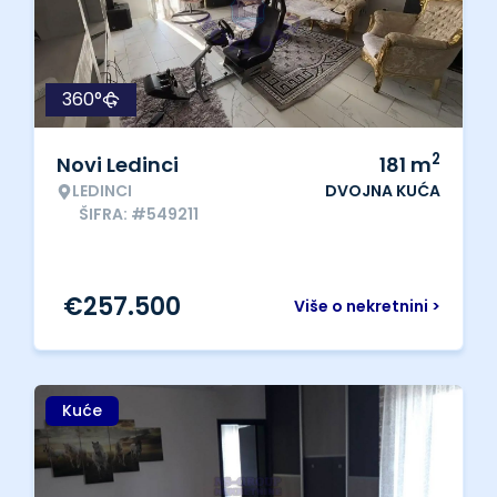
360°
2
Novi Ledinci
181
m
LEDINCI
DVOJNA KUĆA
ŠIFRA: #549211
€
257.500
Više o nekretnini >
Kuće