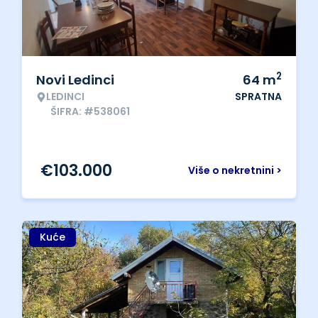
2
Novi Ledinci
64
m
LEDINCI
SPRATNA
ŠIFRA: #538061
€
103.000
Više o nekretnini >
Kuće