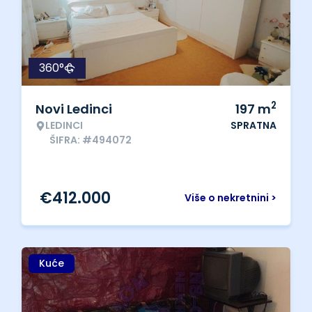
360°
2
Novi Ledinci
197
m
LEDINCI
SPRATNA
ŠIFRA: #494072
€
412.000
Više o nekretnini >
Kuće