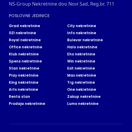
NS-Group Nekretnine doo Novi Sad, Reg.br. 711
POSLOVNE JEDINICE
Grad nekretnine
City nekretnine
021 nekretnine
Info nekretnine
Royal nekretnine
Bulevar nekretnine
Office nekretnine
Halo nekretnine
Klub nekretnine
Eho nekretnine
Spens nekretnine
Win nekretnine
Stan nekretnine
Exit nekretnine
Play nekretnine
Max nekretnine
King nekretnine
Trg nekretnine
Arts nekretnine
One nekretnine
Renta stan
Zakup nekretnine
Prodaja nekretnine
Lumo nekretnine