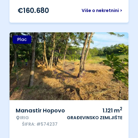
€
160.680
Više o nekretnini >
Plac
2
Manastir Hopovo
1.121
m
IRIG
GRAĐEVINSKO ZEMLJIŠTE
ŠIFRA: #574237