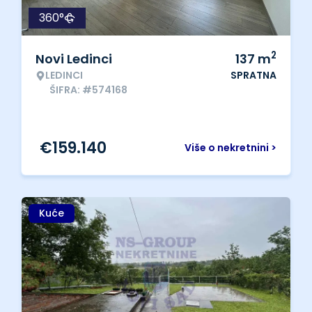
360°
2
Novi Ledinci
137
m
LEDINCI
SPRATNA
ŠIFRA: #574168
€
159.140
Više o nekretnini >
Kuće