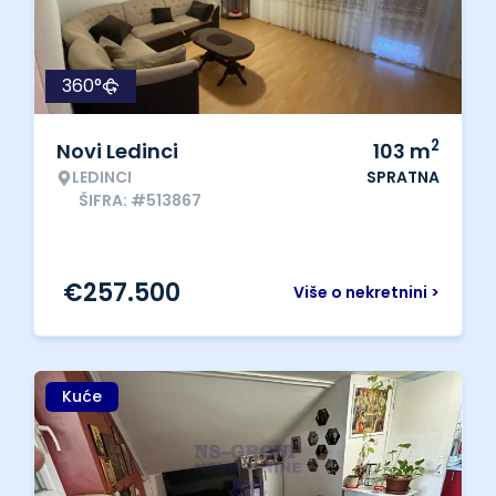
360°
2
Novi Ledinci
103
m
LEDINCI
SPRATNA
ŠIFRA: #513867
€
257.500
Više o nekretnini >
Kuće