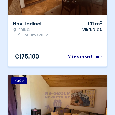
2
Novi Ledinci
101
m
LEDINCI
VIKENDICA
ŠIFRA: #572032
€
175.100
Više o nekretnini >
Kuće