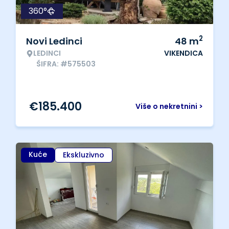
360°
2
Novi Ledinci
48
m
LEDINCI
VIKENDICA
ŠIFRA: #575503
€
185.400
Više o nekretnini >
Kuće
Ekskluzivno