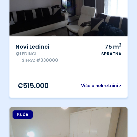
2
Novi Ledinci
75
m
LEDINCI
SPRATNA
ŠIFRA: #330000
€
515.000
Više o nekretnini >
Kuće