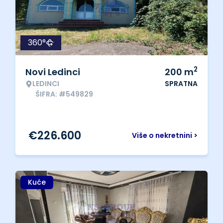
360°
2
Novi Ledinci
200
m
LEDINCI
SPRATNA
ŠIFRA: #549829
€
226.600
Više o nekretnini >
Kuće