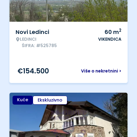
2
Novi Ledinci
60
m
LEDINCI
VIKENDICA
ŠIFRA: #525785
€
154.500
Više o nekretnini >
Kuće
Ekskluzivno