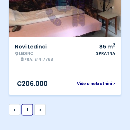
2
Novi Ledinci
85
m
LEDINCI
SPRATNA
ŠIFRA: #417768
€
206.000
Više o nekretnini >
<
>
1