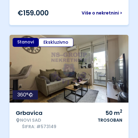
€
159.000
Više o nekretnini >
Stanovi
Ekskluzivno
360°
2
Grbavica
50
m
NOVI SAD
TROSOBAN
ŠIFRA: #573149