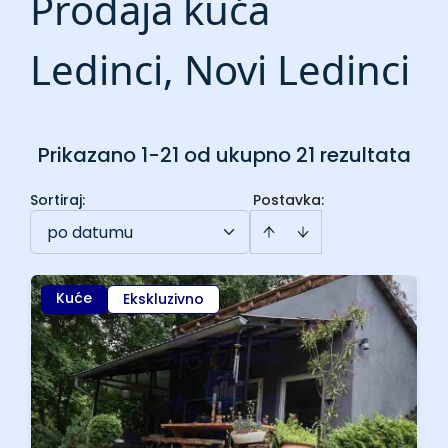
Prodaja kuća
Ledinci, Novi Ledinci
Prikazano 1-21 od ukupno 21 rezultata
Sortiraj
:
Postavka:
po datumu
Kuće
Ekskluzivno