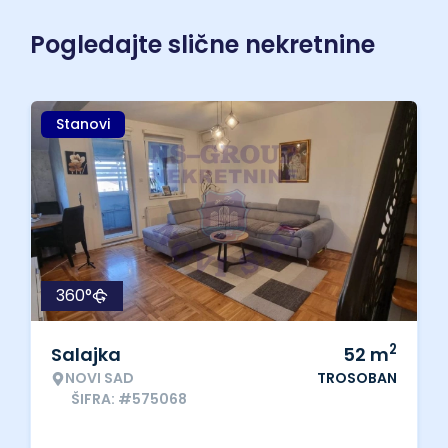
Pogledajte slične nekretnine
Stanovi
360°
2
Salajka
52
m
NOVI SAD
TROSOBAN
ŠIFRA: #575068