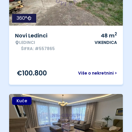
360°
2
Novi Ledinci
48
m
LEDINCI
VIKENDICA
ŠIFRA: #557865
€
100.800
Više o nekretnini >
Kuće