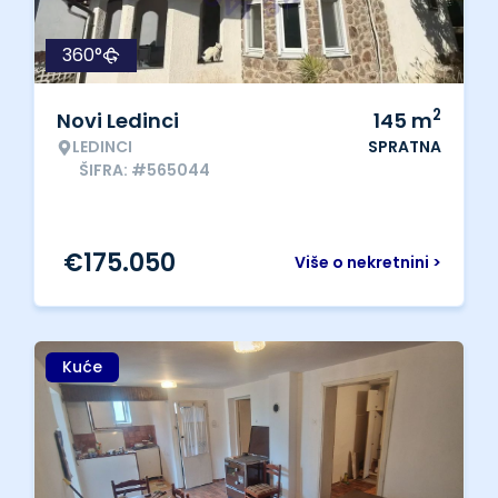
360°
2
Novi Ledinci
145
m
LEDINCI
SPRATNA
ŠIFRA: #565044
€
175.050
Više o nekretnini >
Kuće