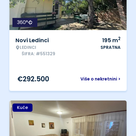
360°
2
Novi Ledinci
195
m
LEDINCI
SPRATNA
ŠIFRA: #551329
€
292.500
Više o nekretnini >
Kuće