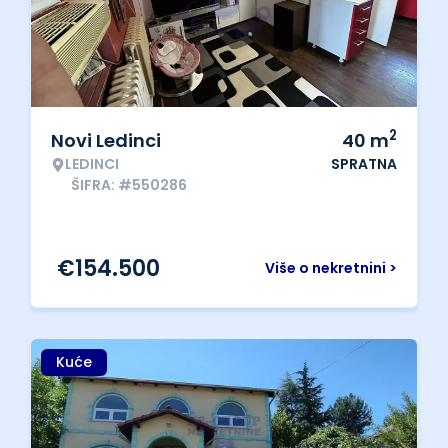
2
Novi Ledinci
40
m
LEDINCI
SPRATNA
ŠIFRA: #550286
€
154.500
Više o nekretnini >
Kuće