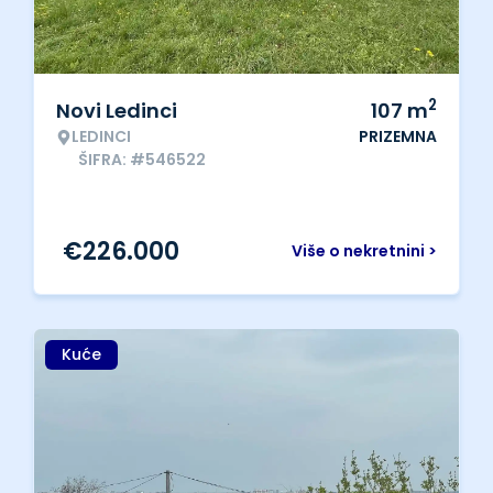
2
Novi Ledinci
107
m
LEDINCI
PRIZEMNA
ŠIFRA: #546522
€
226.000
Više o nekretnini >
Kuće