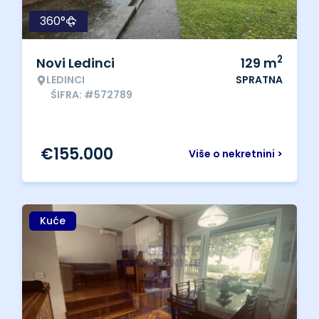
360°
2
Novi Ledinci
129
m
LEDINCI
SPRATNA
ŠIFRA: #572789
€
155.000
Više o nekretnini >
Kuće