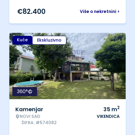
€
82.400
Više o nekretnini >
Kuće
Ekskluzivno
360°
2
Kamenjar
35
m
NOVI SAD
VIKENDICA
ŠIFRA: #574082