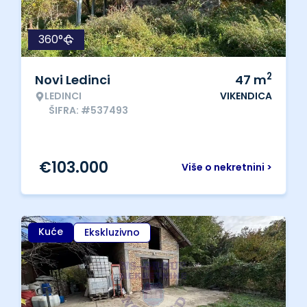
360°
2
Novi Ledinci
47
m
LEDINCI
VIKENDICA
ŠIFRA: #537493
€
103.000
Više o nekretnini >
Kuće
Ekskluzivno