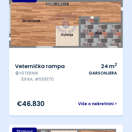
2
Veternička rampa
24
m
VETERNIK
GARSONJERA
ŠIFRA: #558170
€
46.830
Više o nekretnini >
Stanovi