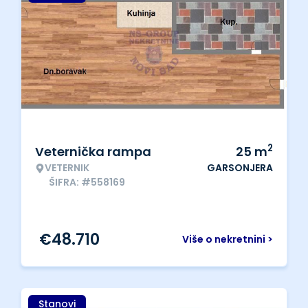
2
Veternička rampa
25
m
VETERNIK
GARSONJERA
ŠIFRA: #558169
€
48.710
Više o nekretnini >
Stanovi