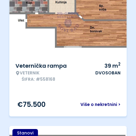
2
Veternička rampa
39
m
VETERNIK
DVOSOBAN
ŠIFRA: #558168
€
75.500
Više o nekretnini >
Stanovi