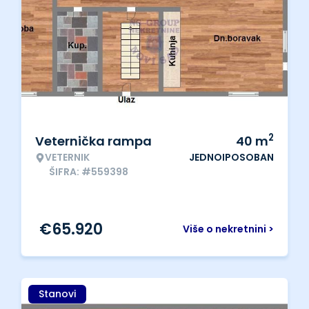
2
Veternička rampa
40
m
VETERNIK
JEDNOIPOSOBAN
ŠIFRA: #559398
€
65.920
Više o nekretnini >
Stanovi