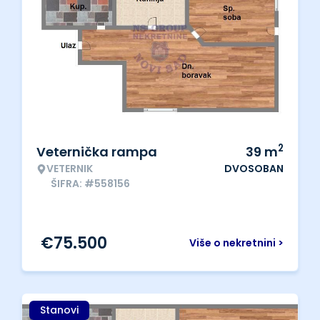
2
Veternička rampa
39
m
VETERNIK
DVOSOBAN
ŠIFRA: #558156
€
75.500
Više o nekretnini >
Stanovi