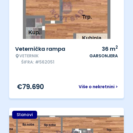
2
Veternička rampa
36
m
VETERNIK
GARSONJERA
ŠIFRA: #562051
€
79.690
Više o nekretnini >
Stanovi