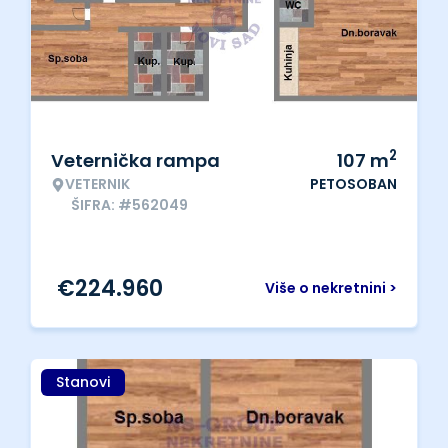
2
Veternička rampa
107
m
VETERNIK
PETOSOBAN
ŠIFRA: #562049
€
224.960
Više o nekretnini >
Stanovi