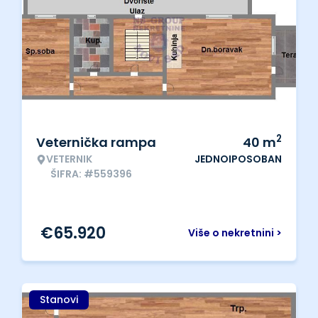
2
Veternička rampa
40
m
VETERNIK
JEDNOIPOSOBAN
ŠIFRA: #559396
€
65.920
Više o nekretnini >
Stanovi