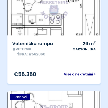
2
Veternička rampa
26
m
VETERNIK
GARSONJERA
ŠIFRA: #562060
€
58.380
Više o nekretnini >
Stanovi