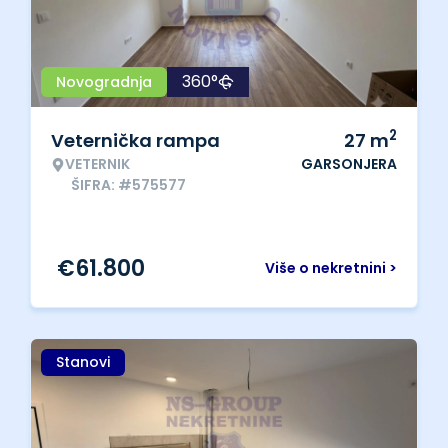
360°
Novogradnja
2
Veternička rampa
27
m
VETERNIK
GARSONJERA
ŠIFRA: #575577
€
61.800
Više o nekretnini >
Stanovi