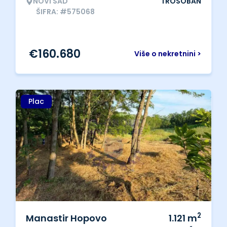
NOVI SAD
TROSOBAN
ŠIFRA: #575068
€
160.680
Više o nekretnini >
Plac
2
Manastir Hopovo
1.121
m