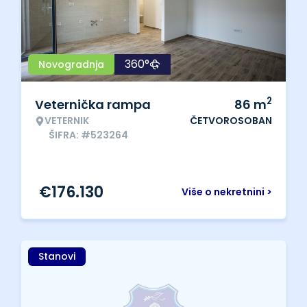
360°
Novogradnja
2
Veternička rampa
86
m
VETERNIK
ČETVOROSOBAN
ŠIFRA: #523264
€
176.130
Više o nekretnini >
Stanovi