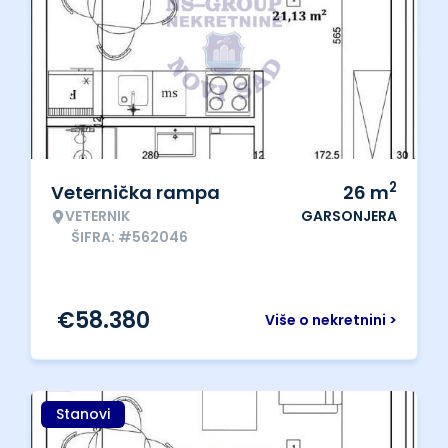
2
Veternička rampa
26
m
VETERNIK
GARSONJERA
ŠIFRA: #562046
€
58.380
Više o nekretnini >
Stanovi