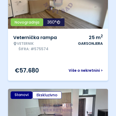
360°
Novogradnja
2
Veternička rampa
25
m
VETERNIK
GARSONJERA
ŠIFRA: #575574
€
57.680
Više o nekretnini >
Stanovi
Ekskluzivno