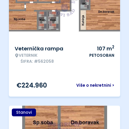
2
Veternička rampa
107
m
VETERNIK
PETOSOBAN
ŠIFRA: #562058
€
224.960
Više o nekretnini >
Stanovi