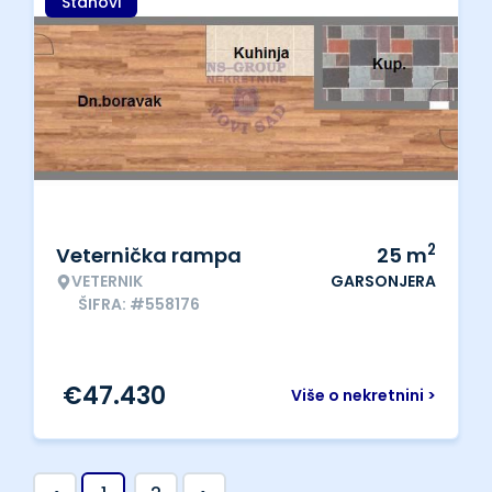
Stanovi
2
Veternička rampa
25
m
VETERNIK
GARSONJERA
ŠIFRA: #558176
€
47.430
Više o nekretnini >