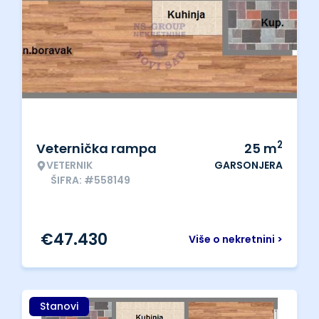
2
Veternička rampa
25
m
VETERNIK
GARSONJERA
ŠIFRA: #558149
€
47.430
Više o nekretnini >
Stanovi