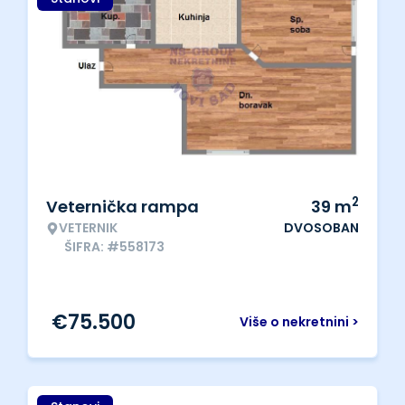
2
Veternička rampa
39
m
VETERNIK
DVOSOBAN
ŠIFRA: #558173
€
75.500
Više o nekretnini >