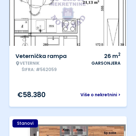
2
Veternička rampa
26
m
VETERNIK
GARSONJERA
ŠIFRA: #562059
€
58.380
Više o nekretnini >
Stanovi