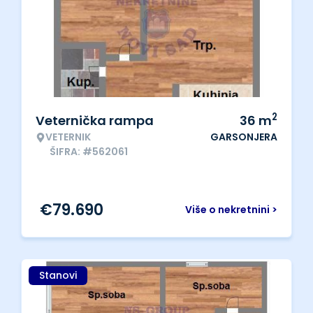
2
Veternička rampa
36
m
VETERNIK
GARSONJERA
ŠIFRA: #562061
€
79.690
Više o nekretnini >
Stanovi