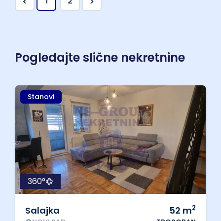
<
>
1
2
Pogledajte slične nekretnine
Stanovi
360°
2
Salajka
52
m