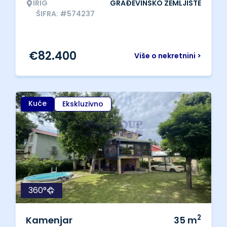
IRIG
GRAĐEVINSKO ZEMLJIŠTE
ŠIFRA: #574237
€
82.400
Više o nekretnini >
Kuće
Ekskluzivno
360°
2
Kamenjar
35
m