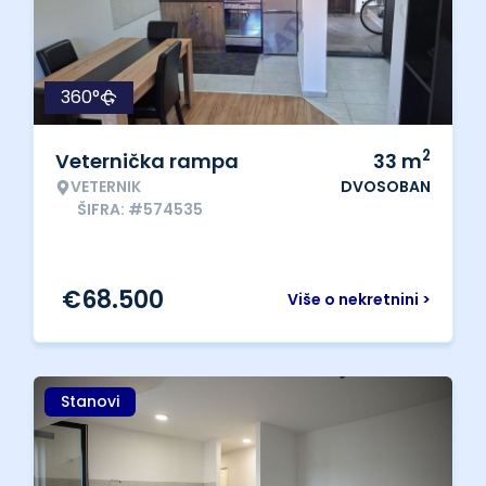
360°
2
Veternička rampa
33
m
VETERNIK
DVOSOBAN
ŠIFRA: #574535
€
68.500
Više o nekretnini >
Stanovi