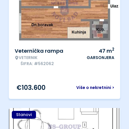
2
Veternička rampa
47
m
VETERNIK
GARSONJERA
ŠIFRA: #562062
€
103.600
Više o nekretnini >
Stanovi