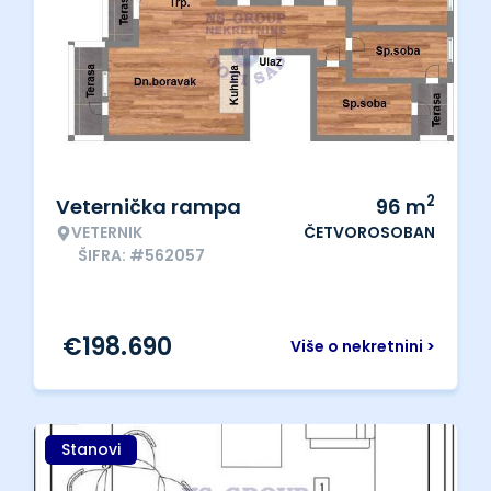
2
Veternička rampa
96
m
VETERNIK
ČETVOROSOBAN
ŠIFRA: #562057
€
198.690
Više o nekretnini >
Stanovi