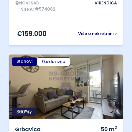
NOVI SAD
VIKENDICA
ŠIFRA: #574082
€
159.000
Više o nekretnini >
Stanovi
Ekskluzivno
360°
2
Grbavica
50
m