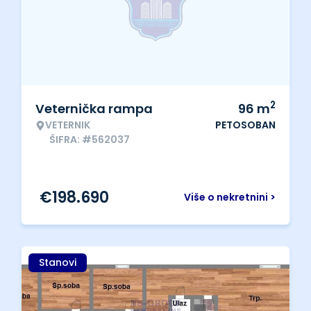
2
Veternička rampa
96
m
VETERNIK
PETOSOBAN
ŠIFRA: #562037
€
198.690
Više o nekretnini >
Stanovi