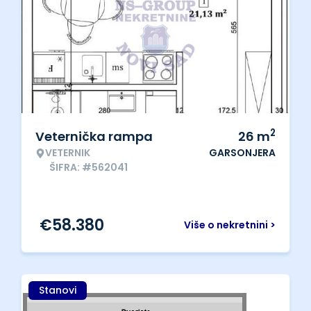
2
Veternička rampa
26
m
VETERNIK
GARSONJERA
ŠIFRA: #562041
€
58.380
Više o nekretnini >
Stanovi