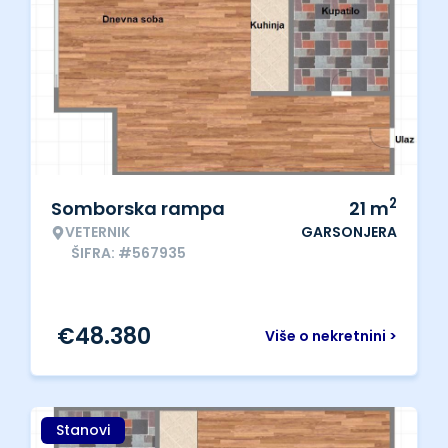
2
Somborska rampa
21
m
VETERNIK
GARSONJERA
ŠIFRA: #567935
€
48.380
Više o nekretnini >
Stanovi