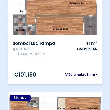
2
Somborska rampa
41
m
VETERNIK
DVOSOBAN
ŠIFRA: #567102
€
101.150
Više o nekretnini >
Stanovi