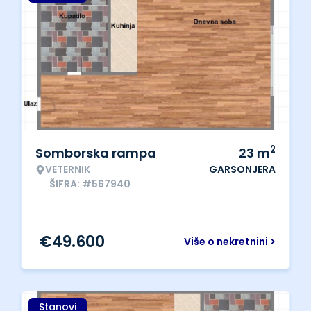
2
Somborska rampa
23
m
VETERNIK
GARSONJERA
ŠIFRA: #567940
€
49.600
Više o nekretnini >
Stanovi