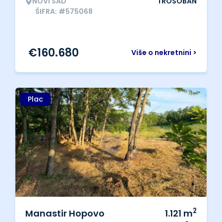
NOVI SAD
TROSOBAN
ŠIFRA: #575068
€
160.680
Više o nekretnini >
Plac
2
Manastir Hopovo
1.121
m