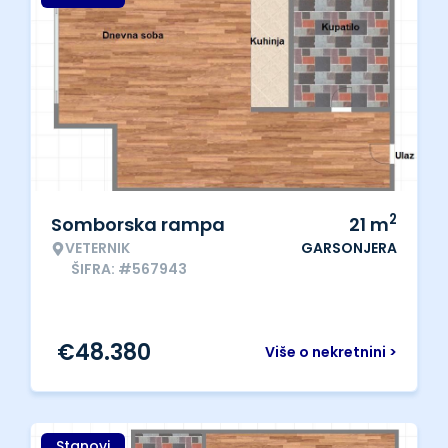
2
Somborska rampa
21
m
VETERNIK
GARSONJERA
ŠIFRA: #567943
€
48.380
Više o nekretnini >
Stanovi