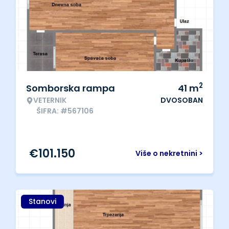
2
Somborska rampa
41
m
VETERNIK
DVOSOBAN
ŠIFRA: #567106
€
101.150
Više o nekretnini >
Stanovi