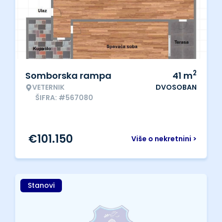
2
Somborska rampa
41
m
VETERNIK
DVOSOBAN
ŠIFRA: #567080
€
101.150
Više o nekretnini >
Stanovi