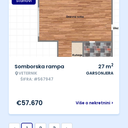
Stanovi
2
Somborska rampa
27
m
VETERNIK
GARSONJERA
ŠIFRA: #567947
€
57.670
Više o nekretnini >