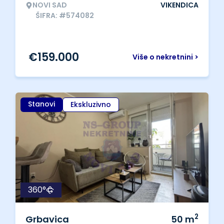
NOVI SAD
VIKENDICA
ŠIFRA: #574082
€
159.000
Više o nekretnini >
Stanovi
Ekskluzivno
360°
2
Grbavica
50
m