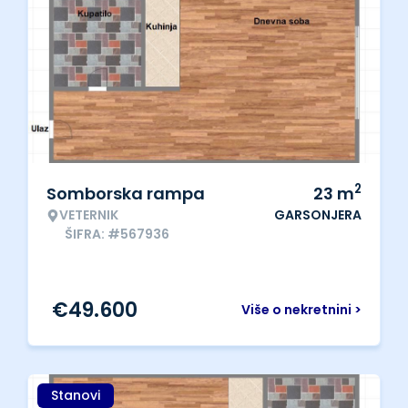
2
Somborska rampa
23
m
VETERNIK
GARSONJERA
ŠIFRA: #567936
€
49.600
Više o nekretnini >
Stanovi