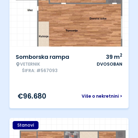
2
Somborska rampa
39
m
VETERNIK
DVOSOBAN
ŠIFRA: #567093
€
96.680
Više o nekretnini >
Stanovi