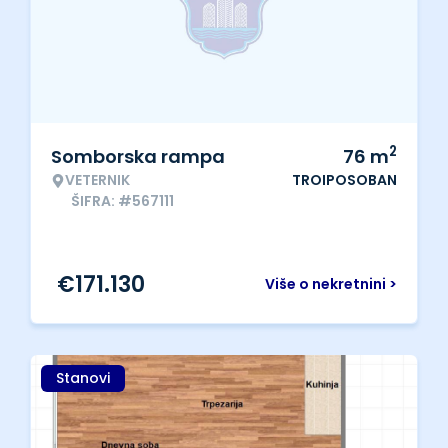
2
Somborska rampa
76
m
VETERNIK
TROIPOSOBAN
ŠIFRA: #567111
€
171.130
Više o nekretnini >
Stanovi