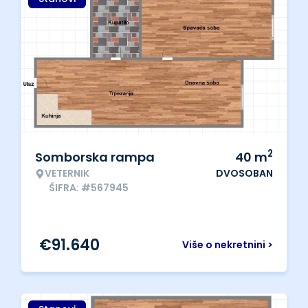
2
Somborska rampa
40
m
VETERNIK
DVOSOBAN
ŠIFRA: #567945
€
91.640
Više o nekretnini >