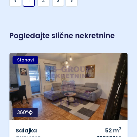
<
>
1
2
3
Pogledajte slične nekretnine
Stanovi
360°
2
Salajka
52
m