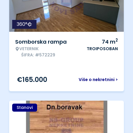
360°
2
Somborska rampa
74
m
VETERNIK
TROIPOSOBAN
ŠIFRA: #572229
€
165.000
Više o nekretnini >
Stanovi