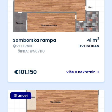
2
Somborska rampa
41
m
VETERNIK
DVOSOBAN
ŠIFRA: #567110
€
101.150
Više o nekretnini >
Stanovi