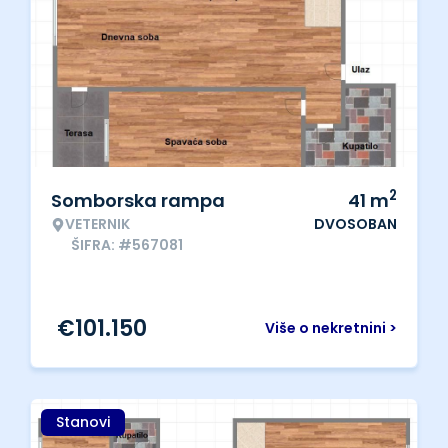
2
Somborska rampa
41
m
VETERNIK
DVOSOBAN
ŠIFRA: #567081
€
101.150
Više o nekretnini >
Stanovi