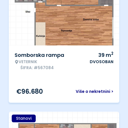
2
Somborska rampa
39
m
VETERNIK
DVOSOBAN
ŠIFRA: #567084
€
96.680
Više o nekretnini >
Stanovi