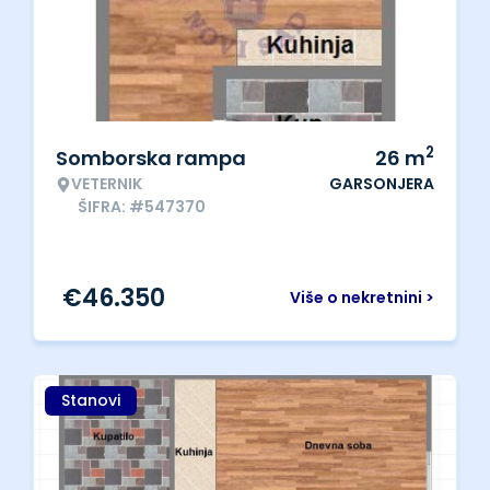
2
Somborska rampa
26
m
VETERNIK
GARSONJERA
ŠIFRA: #547370
€
46.350
Više o nekretnini >
Stanovi