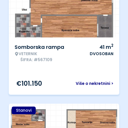
2
Somborska rampa
41
m
VETERNIK
DVOSOBAN
ŠIFRA: #567109
€
101.150
Više o nekretnini >
Stanovi