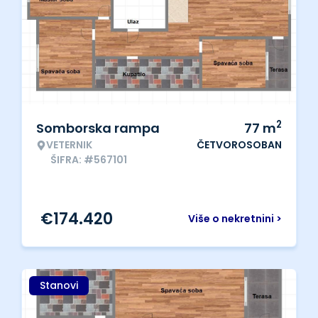
2
Somborska rampa
77
m
VETERNIK
ČETVOROSOBAN
ŠIFRA: #567101
€
174.420
Više o nekretnini >
Stanovi