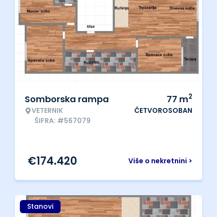
2
Somborska rampa
77
m
VETERNIK
ČETVOROSOBAN
ŠIFRA: #567079
€
174.420
Više o nekretnini >
Stanovi