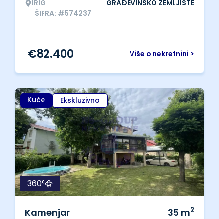
IRIG
GRAĐEVINSKO ZEMLJIŠTE
ŠIFRA: #574237
€
82.400
Više o nekretnini >
Kuće
Ekskluzivno
360°
2
Kamenjar
35
m