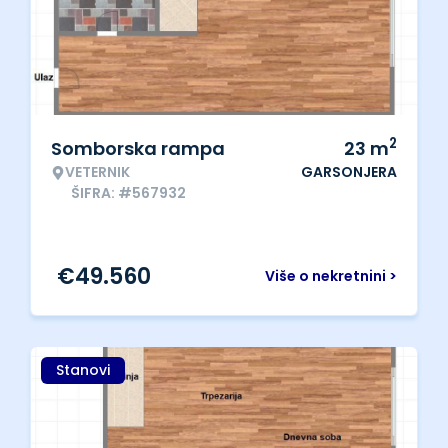
2
Somborska rampa
23
m
VETERNIK
GARSONJERA
ŠIFRA: #567932
€
49.560
Više o nekretnini >
Stanovi