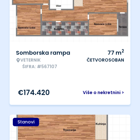
2
Somborska rampa
77
m
VETERNIK
ČETVOROSOBAN
ŠIFRA: #567107
€
174.420
Više o nekretnini >
Stanovi