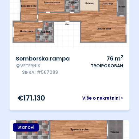
2
Somborska rampa
76
m
VETERNIK
TROIPOSOBAN
ŠIFRA: #567089
€
171.130
Više o nekretnini >
Stanovi