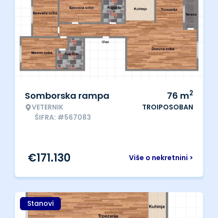
2
Somborska rampa
76
m
VETERNIK
TROIPOSOBAN
ŠIFRA: #567083
€
171.130
Više o nekretnini >
Stanovi