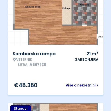
2
Somborska rampa
21
m
VETERNIK
GARSONJERA
ŠIFRA: #567938
€
48.380
Više o nekretnini >
Stanovi