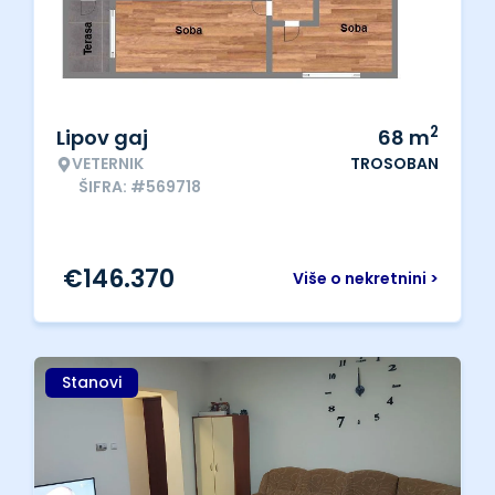
2
Lipov gaj
68
m
VETERNIK
TROSOBAN
ŠIFRA: #569718
€
146.370
Više o nekretnini >
Stanovi