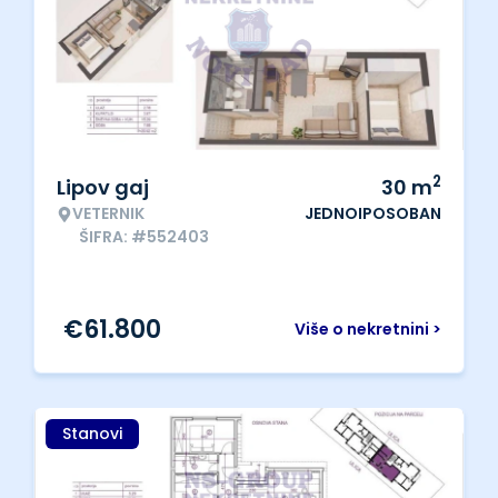
2
Lipov gaj
30
m
VETERNIK
JEDNOIPOSOBAN
ŠIFRA: #552403
€
61.800
Više o nekretnini >
Stanovi