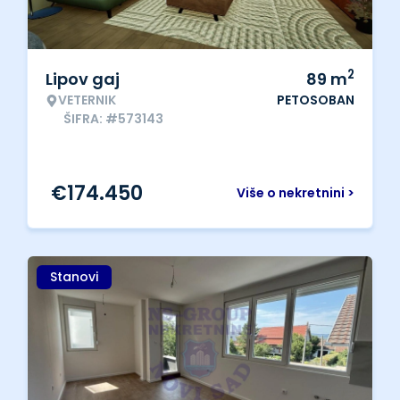
2
Lipov gaj
89
m
VETERNIK
PETOSOBAN
ŠIFRA: #573143
€
174.450
Više o nekretnini >
Stanovi