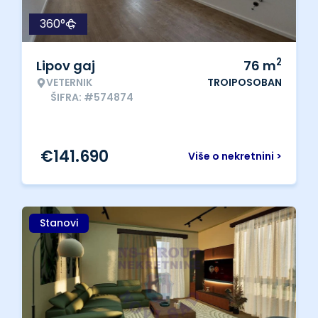
360°
2
Lipov gaj
76
m
VETERNIK
TROIPOSOBAN
ŠIFRA: #574874
€
141.690
Više o nekretnini >
Stanovi