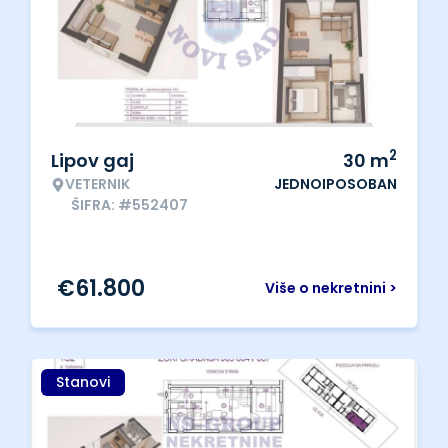
2
Lipov gaj
30
m
VETERNIK
JEDNOIPOSOBAN
ŠIFRA: #552407
€
61.800
Više o nekretnini >
Stanovi