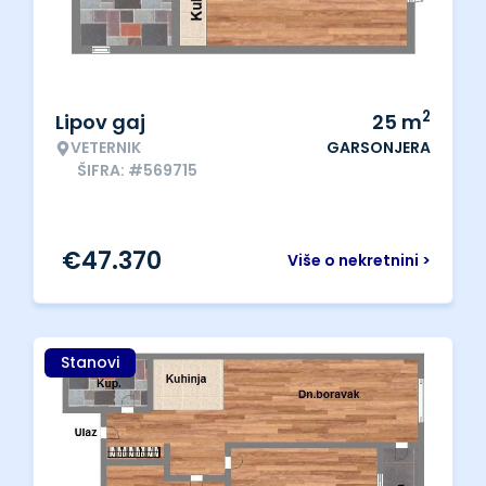
2
Lipov gaj
25
m
VETERNIK
GARSONJERA
ŠIFRA: #569715
€
47.370
Više o nekretnini >
Stanovi