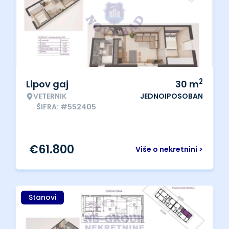
2
Lipov gaj
30
m
VETERNIK
JEDNOIPOSOBAN
ŠIFRA: #552405
€
61.800
Više o nekretnini >
Stanovi