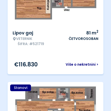
2
Lipov gaj
81
m
VETERNIK
ČETVOROSOBAN
ŠIFRA: #521719
€
116.830
Više o nekretnini >
Stanovi