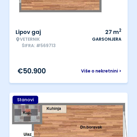
2
Lipov gaj
27
m
VETERNIK
GARSONJERA
ŠIFRA: #569713
€
50.900
Više o nekretnini >
Stanovi