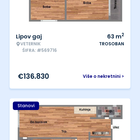
2
Lipov gaj
63
m
VETERNIK
TROSOBAN
ŠIFRA: #569716
€
136.830
Više o nekretnini >
Stanovi