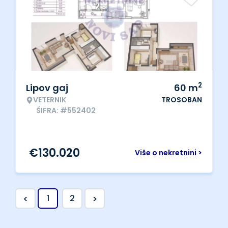
2
Lipov gaj
60
m
VETERNIK
TROSOBAN
ŠIFRA: #552402
€
130.020
Više o nekretnini >
<
>
1
2