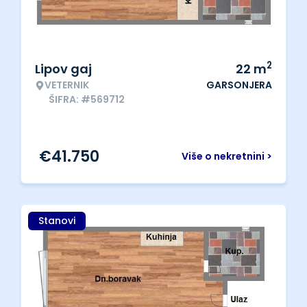
2
Lipov gaj
22
m
VETERNIK
GARSONJERA
ŠIFRA: #569712
€
41.750
Više o nekretnini >
Stanovi