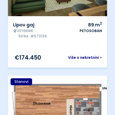
2
Lipov gaj
89
m
VETERNIK
PETOSOBAN
ŠIFRA: #573139
€
174.450
Više o nekretnini >
Stanovi