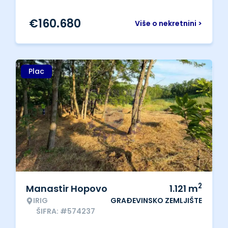
€
160.680
Više o nekretnini >
Plac
2
Manastir Hopovo
1.121
m
IRIG
GRAĐEVINSKO ZEMLJIŠTE
ŠIFRA: #574237