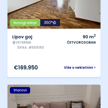
360°
Novogradnja
2
Lipov gaj
90
m
VETERNIK
ČETVOROSOBAN
ŠIFRA: #556190
€
169.950
Više o nekretnini >
Stanovi