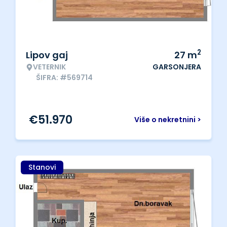
2
Lipov gaj
27
m
VETERNIK
GARSONJERA
ŠIFRA: #569714
€
51.970
Više o nekretnini >
Stanovi