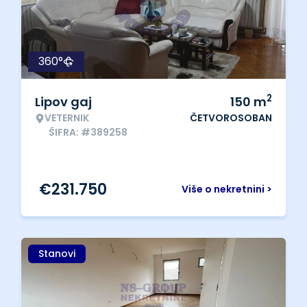
360°
2
Lipov gaj
150
m
VETERNIK
ČETVOROSOBAN
ŠIFRA: #389258
€
231.750
Više o nekretnini >
Stanovi