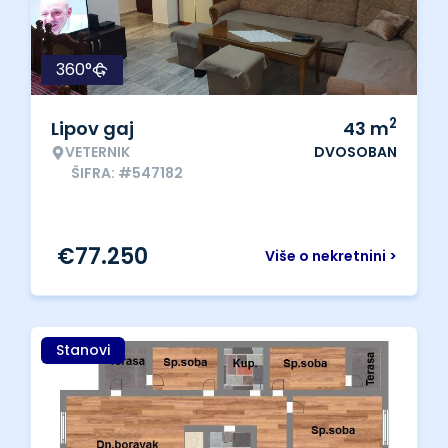
360°
2
Lipov gaj
43
m
VETERNIK
DVOSOBAN
ŠIFRA: #547182
€
77.250
Više o nekretnini >
Stanovi