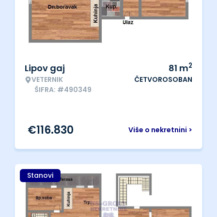
2
Lipov gaj
81
m
VETERNIK
ČETVOROSOBAN
ŠIFRA: #490349
€
116.830
Više o nekretnini >
Stanovi