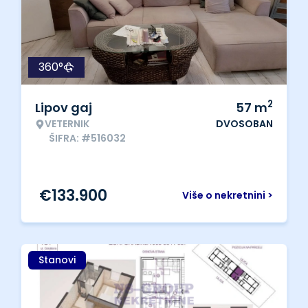
360°
2
Lipov gaj
57
m
VETERNIK
DVOSOBAN
ŠIFRA: #516032
€
133.900
Više o nekretnini >
Stanovi