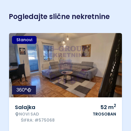
Pogledajte slične nekretnine
Stanovi
360°
2
Salajka
52
m
NOVI SAD
TROSOBAN
ŠIFRA: #575068