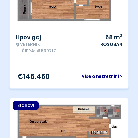
2
Lipov gaj
68
m
VETERNIK
TROSOBAN
ŠIFRA: #569717
€
146.460
Više o nekretnini >
Stanovi