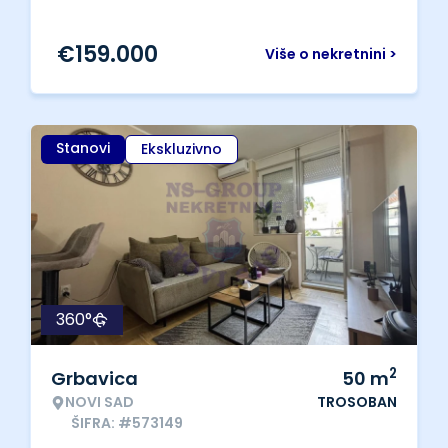
€
159.000
Više o nekretnini >
Stanovi
Ekskluzivno
360°
2
Grbavica
50
m
NOVI SAD
TROSOBAN
ŠIFRA: #573149