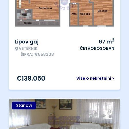
2
Lipov gaj
67
m
VETERNIK
ČETVOROSOBAN
ŠIFRA: #558308
€
139.050
Više o nekretnini >
Stanovi