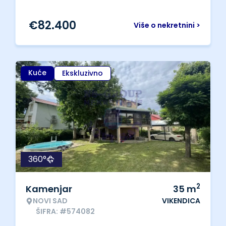
€
82.400
Više o nekretnini >
Kuće
Ekskluzivno
360°
2
Kamenjar
35
m
NOVI SAD
VIKENDICA
ŠIFRA: #574082