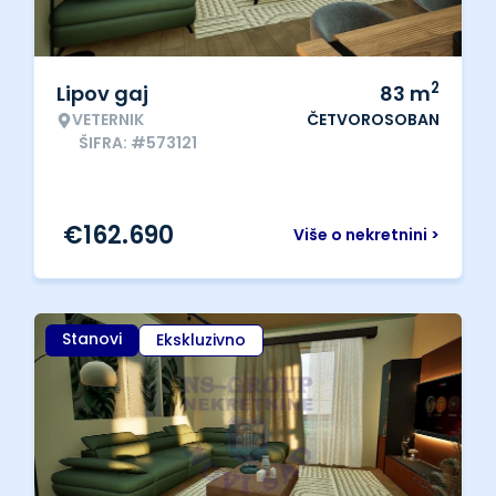
2
Lipov gaj
83
m
VETERNIK
ČETVOROSOBAN
ŠIFRA: #573121
€
162.690
Više o nekretnini >
Stanovi
Ekskluzivno