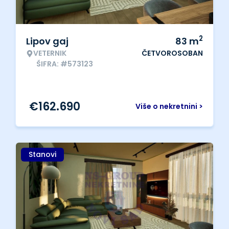
2
Lipov gaj
83
m
VETERNIK
ČETVOROSOBAN
ŠIFRA: #573123
€
162.690
Više o nekretnini >
Stanovi