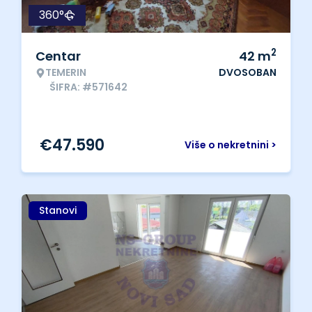
360°
2
Centar
42
m
TEMERIN
DVOSOBAN
ŠIFRA: #571642
€
47.590
Više o nekretnini >
Stanovi