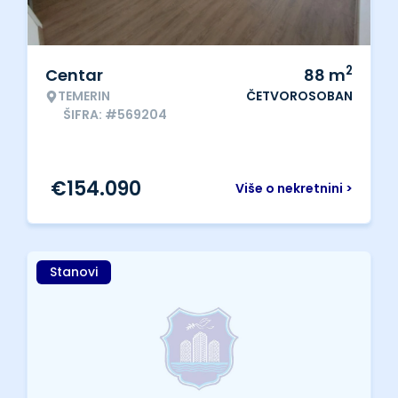
2
Centar
88
m
TEMERIN
ČETVOROSOBAN
ŠIFRA: #569204
€
154.090
Više o nekretnini >
Stanovi