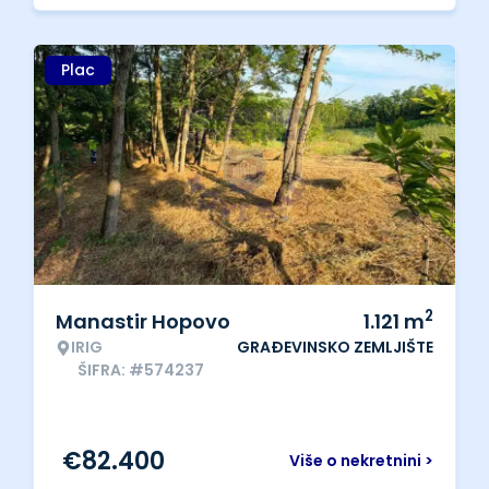
Plac
2
Manastir Hopovo
1.121
m
IRIG
GRAĐEVINSKO ZEMLJIŠTE
ŠIFRA: #574237
€
82.400
Više o nekretnini >