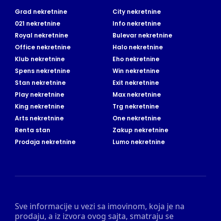
Grad nekretnine
City nekretnine
021 nekretnine
Info nekretnine
Royal nekretnine
Bulevar nekretnine
Office nekretnine
Halo nekretnine
Klub nekretnine
Eho nekretnine
Spens nekretnine
Win nekretnine
Stan nekretnine
Exit nekretnine
Play nekretnine
Max nekretnine
King nekretnine
Trg nekretnine
Arts nekretnine
One nekretnine
Renta stan
Zakup nekretnine
Prodaja nekretnine
Lumo nekretnine
Sve informacije u vezi sa imovinom, koja je na
prodaju, a iz izvora ovog sajta, smatraju se