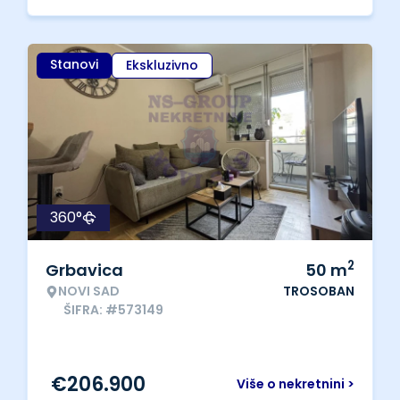
Stanovi
Ekskluzivno
360°
2
Grbavica
50
m
NOVI SAD
TROSOBAN
ŠIFRA: #573149
€
206.900
Više o nekretnini >