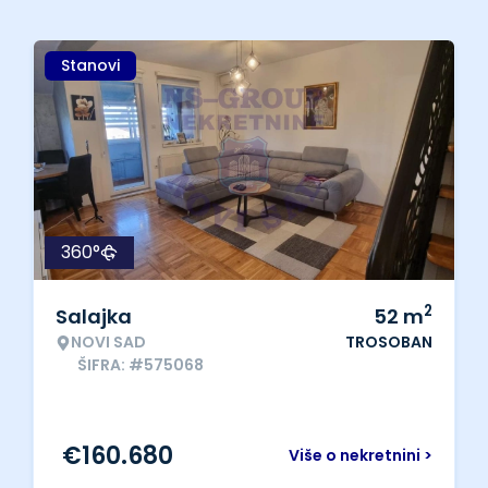
Stanovi
360°
2
Salajka
52
m
NOVI SAD
TROSOBAN
ŠIFRA: #575068
€
160.680
Više o nekretnini >