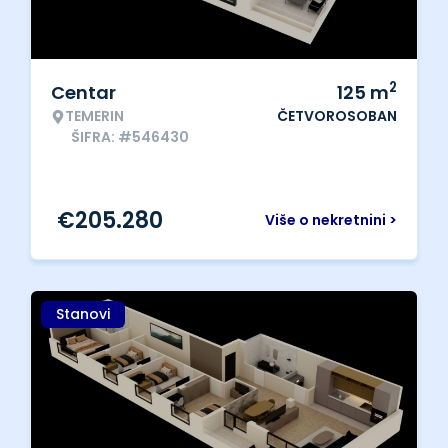
2
Centar
125
m
TEMERIN
ČETVOROSOBAN
ŠIFRA: #546430
€
205.280
Više o nekretnini >
Stanovi