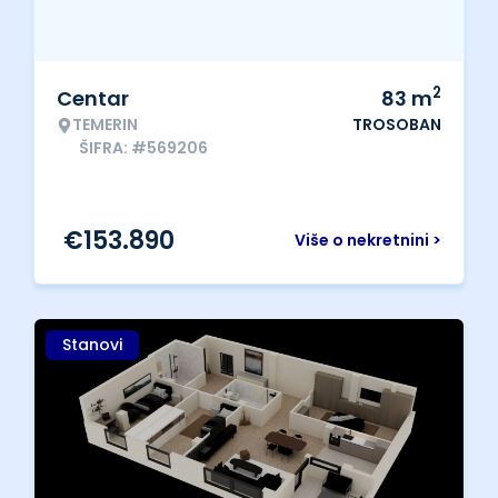
2
Centar
83
m
TEMERIN
TROSOBAN
ŠIFRA: #569206
€
153.890
Više o nekretnini >
Stanovi