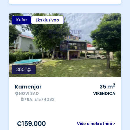
Kuće
Ekskluzivno
360°
2
Kamenjar
35
m
NOVI SAD
VIKENDICA
ŠIFRA: #574082
€
159.000
Više o nekretnini >