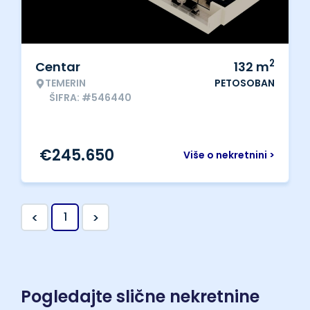
2
Centar
132
m
TEMERIN
PETOSOBAN
ŠIFRA: #546440
€
245.650
Više o nekretnini >
<
>
1
Pogledajte slične nekretnine