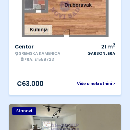
2
Centar
21
m
SREMSKA KAMENICA
GARSONJERA
ŠIFRA: #559733
€
63.000
Više o nekretnini >
Stanovi