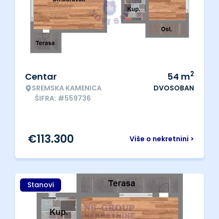
2
Centar
54
m
SREMSKA KAMENICA
DVOSOBAN
ŠIFRA: #559736
€
113.300
Više o nekretnini >
Stanovi