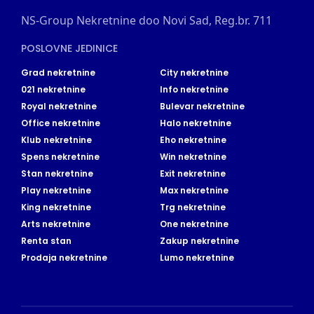
NS-Group Nekretnine doo Novi Sad, Reg.br. 711
POSLOVNE JEDINICE
Grad nekretnine
City nekretnine
021 nekretnine
Info nekretnine
Royal nekretnine
Bulevar nekretnine
Office nekretnine
Halo nekretnine
Klub nekretnine
Eho nekretnine
Spens nekretnine
Win nekretnine
Stan nekretnine
Exit nekretnine
Play nekretnine
Max nekretnine
King nekretnine
Trg nekretnine
Arts nekretnine
One nekretnine
Renta stan
Zakup nekretnine
Prodaja nekretnine
Lumo nekretnine