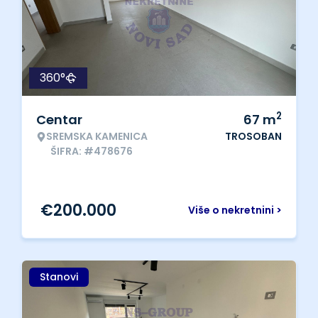
360°
2
Centar
67
m
SREMSKA KAMENICA
TROSOBAN
ŠIFRA: #478676
€
200.000
Više o nekretnini >
Stanovi