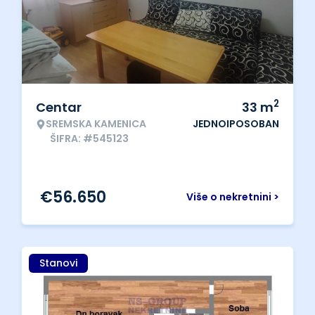
2
Centar
33
m
SREMSKA KAMENICA
JEDNOIPOSOBAN
ŠIFRA: #545123
€
56.650
Više o nekretnini >
Stanovi