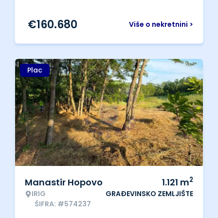
€
160.680
Više o nekretnini >
Plac
2
Manastir Hopovo
1.121
m
IRIG
GRAĐEVINSKO ZEMLJIŠTE
ŠIFRA: #574237