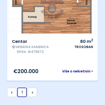
2
Centar
80
m
SREMSKA KAMENICA
TROSOBAN
ŠIFRA: #478672
€
200.000
Više o nekretnini >
<
>
1