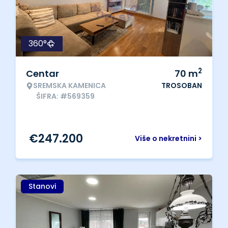
360°
2
Centar
70
m
SREMSKA KAMENICA
TROSOBAN
ŠIFRA: #569359
€
247.200
Više o nekretnini >
Stanovi