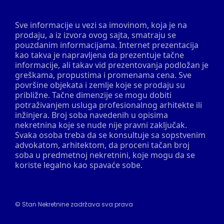
Sve informacije u vezi sa imovinom, koja je na
prodaju, a iz izvora ovog sajta, smatraju se
pouzdanim informacijama. Internet prezentacija
kao takva je napravljena da prezentuje tačne
informacije, ali takav vid prezentovanja podložan je
greškama, propustima i promenama cena. Sve
površine objekata i zemlje koje se prodaju su
približne. Tačne dimenzije se mogu dobiti
potraživanjem usluga profesionalnog arhitekte ili
inžinjera. Broj soba navedenih u opisima
nekretnina koje se nude nije pravni zaključak.
Svaka osoba treba da se konsultuje sa sopstvenim
advokatom, arhitektom, da proceni tačan broj
soba u predmetnoj nekretnini, koje mogu da se
koriste legalno kao spavaće sobe.
©
Stan Nekretnine
zadržava sva prava