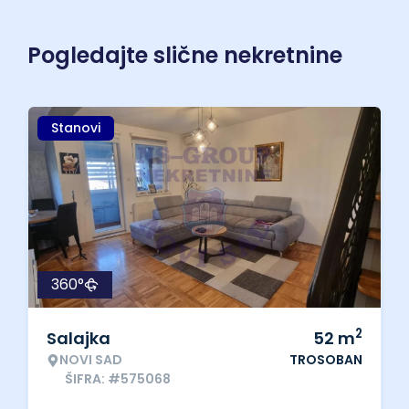
Pogledajte slične nekretnine
Stanovi
360°
2
Salajka
52
m
NOVI SAD
TROSOBAN
ŠIFRA: #575068