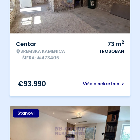
2
Centar
73
m
SREMSKA KAMENICA
TROSOBAN
ŠIFRA: #473406
€
93.990
Više o nekretnini >
Stanovi