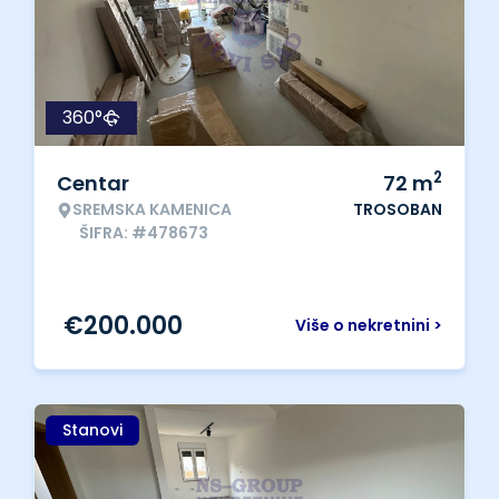
360°
2
Centar
72
m
SREMSKA KAMENICA
TROSOBAN
ŠIFRA: #478673
€
200.000
Više o nekretnini >
Stanovi