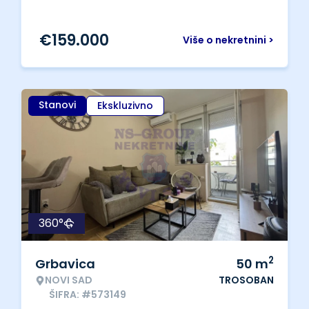
€
159.000
Više o nekretnini >
Stanovi
Ekskluzivno
360°
2
Grbavica
50
m
NOVI SAD
TROSOBAN
ŠIFRA: #573149