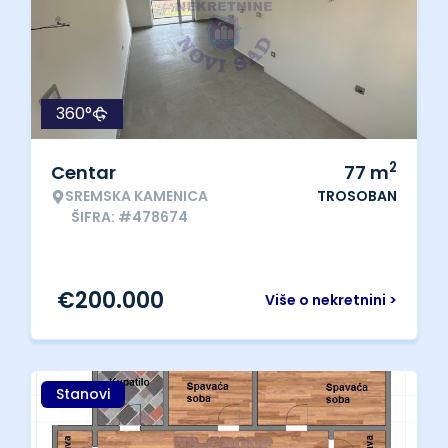
360°
2
Centar
77
m
SREMSKA KAMENICA
TROSOBAN
ŠIFRA: #478674
€
200.000
Više o nekretnini >
Stanovi