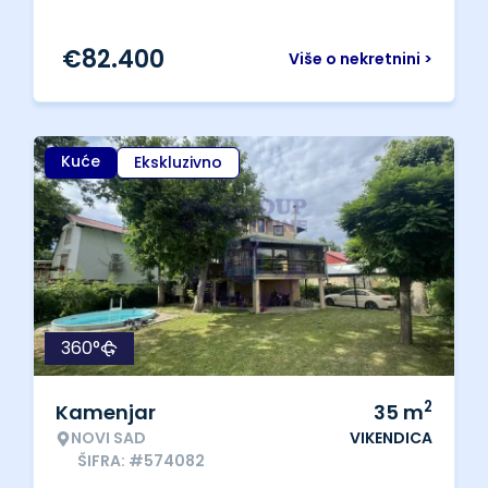
€
82.400
Više o nekretnini >
Kuće
Ekskluzivno
360°
2
Kamenjar
35
m
NOVI SAD
VIKENDICA
ŠIFRA: #574082