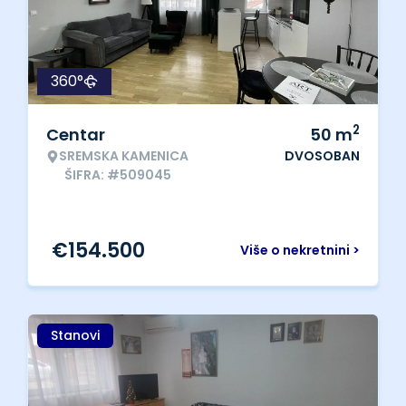
360°
2
Centar
50
m
SREMSKA KAMENICA
DVOSOBAN
ŠIFRA: #509045
€
154.500
Više o nekretnini >
Stanovi