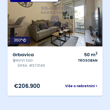
360°
2
Grbavica
50
m
NOVI SAD
TROSOBAN
ŠIFRA: #573149
€
206.900
Više o nekretnini >