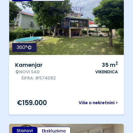
360°
2
Kamenjar
35
m
NOVI SAD
VIKENDICA
ŠIFRA: #574082
€
159.000
Više o nekretnini >
Stanovi
Ekskluzivno