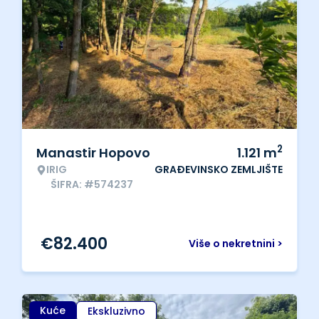
2
Manastir Hopovo
1.121
m
IRIG
GRAĐEVINSKO ZEMLJIŠTE
ŠIFRA: #574237
€
82.400
Više o nekretnini >
Kuće
Ekskluzivno