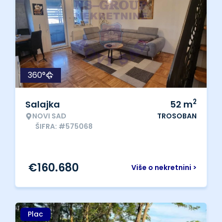
360°
2
Salajka
52
m
NOVI SAD
TROSOBAN
ŠIFRA: #575068
€
160.680
Više o nekretnini >
Plac