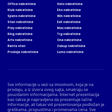
Office nekretnine
Halo nekretnine
Klub nekretnine
Eho nekretnine
Spens nekretnine
Win nekretnine
Stan nekretnine
Exit nekretnine
Play nekretnine
Max nekretnine
King nekretnine
Trg nekretnine
Arts nekretnine
One nekretnine
Renta stan
Zakup nekretnine
Prodaja nekretnine
Lumo nekretnine
Sve informacije u vezi sa imovinom, koja je na
prodaju, a iz izvora ovog sajta, smatraju se
pouzdanim informacijama. Internet prezentacija
kao takva je napravljena da prezentuje tačne
informacije, ali takav vid prezentovanja podložan je
greškama, propustima i promenama cena. Sve