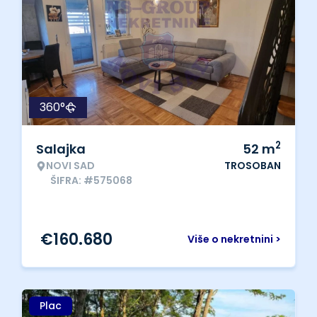
360°
2
Salajka
52
m
NOVI SAD
TROSOBAN
ŠIFRA: #575068
€
160.680
Više o nekretnini >
Plac