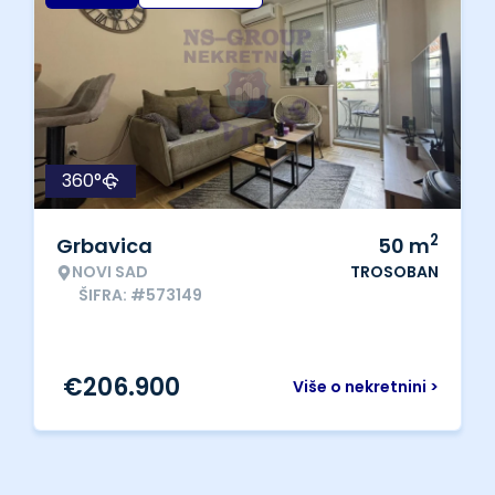
360°
2
Grbavica
50
m
NOVI SAD
TROSOBAN
ŠIFRA: #573149
€
206.900
Više o nekretnini >