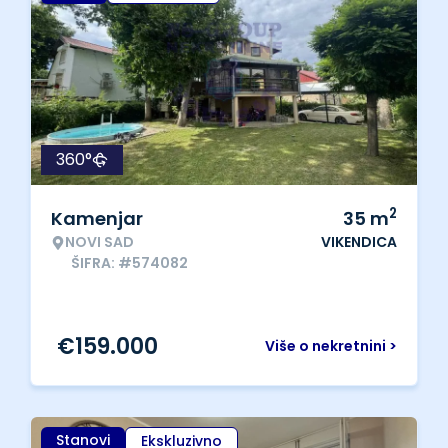
360°
2
Kamenjar
35
m
NOVI SAD
VIKENDICA
ŠIFRA: #574082
€
159.000
Više o nekretnini >
Stanovi
Ekskluzivno