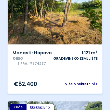
2
Manastir Hopovo
1.121
m
IRIG
GRAĐEVINSKO ZEMLJIŠTE
ŠIFRA: #574237
€
82.400
Više o nekretnini >
Kuće
Ekskluzivno