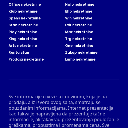
Office nekretnine
Halo nekretnine
Klub nekretnine
Eho nekretnine
Spens nekretnine
Win nekretnine
Stan nekretnine
Exit nekretnine
Play nekretnine
Max nekretnine
King nekretnine
Trg nekretnine
Arts nekretnine
One nekretnine
Renta stan
Zakup nekretnine
Prodaja nekretnine
Lumo nekretnine
Sve informacije u vezi sa imovinom, koja je na
prodaju, a iz izvora ovog sajta, smatraju se
pouzdanim informacijama. Internet prezentacija
kao takva je napravljena da prezentuje tačne
informacije, ali takav vid prezentovanja podložan je
greškama, propustima i promenama cena. Sve