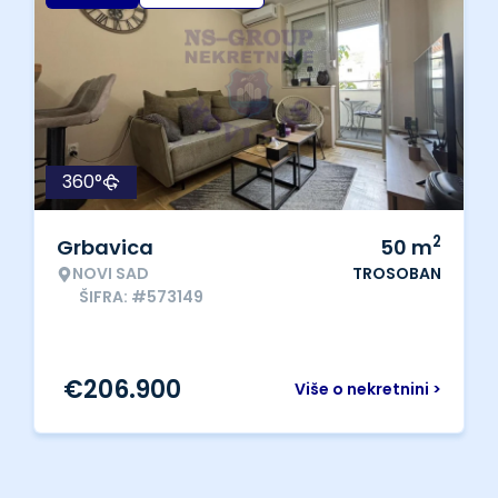
360°
2
Grbavica
50
m
NOVI SAD
TROSOBAN
ŠIFRA: #573149
€
206.900
Više o nekretnini >