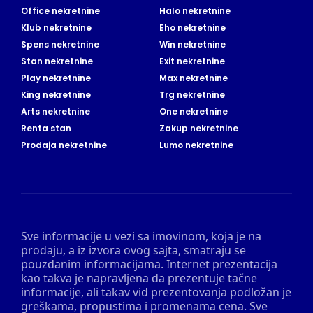
Office nekretnine
Halo nekretnine
Klub nekretnine
Eho nekretnine
Spens nekretnine
Win nekretnine
Stan nekretnine
Exit nekretnine
Play nekretnine
Max nekretnine
King nekretnine
Trg nekretnine
Arts nekretnine
One nekretnine
Renta stan
Zakup nekretnine
Prodaja nekretnine
Lumo nekretnine
Sve informacije u vezi sa imovinom, koja je na
prodaju, a iz izvora ovog sajta, smatraju se
pouzdanim informacijama. Internet prezentacija
kao takva je napravljena da prezentuje tačne
informacije, ali takav vid prezentovanja podložan je
greškama, propustima i promenama cena. Sve