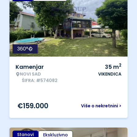
360°
2
Kamenjar
35
m
NOVI SAD
VIKENDICA
ŠIFRA: #574082
€
159.000
Više o nekretnini >
Stanovi
Ekskluzivno