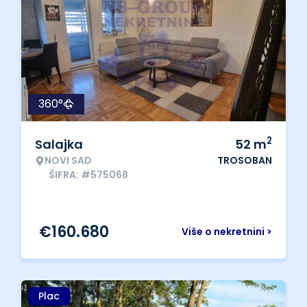
360°
2
Salajka
52
m
NOVI SAD
TROSOBAN
ŠIFRA: #575068
€
160.680
Više o nekretnini >
Plac