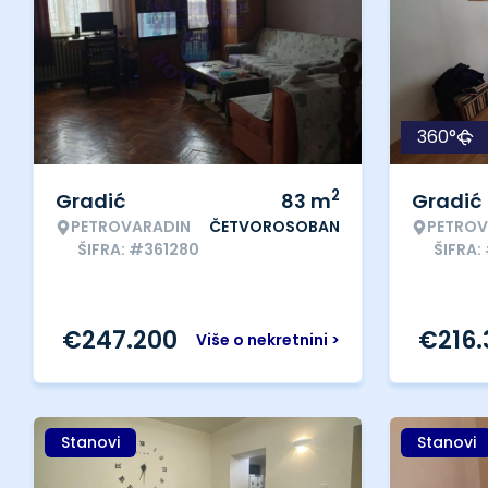
360°
2
Gradić
83
m
Gradić
PETROVARADIN
ČETVOROSOBAN
PETROV
ŠIFRA: #361280
ŠIFRA:
€
247.200
€
216
Više o nekretnini >
Stanovi
Stanovi