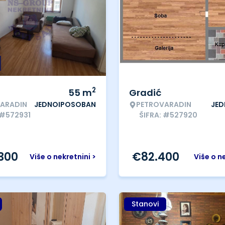
2
55
m
Gradić
ARADIN
JEDNOIPOSOBAN
PETROVARADIN
JE
 #572931
ŠIFRA: #527920
.300
€
82.400
Više o nekretnini >
Više o n
Stanovi