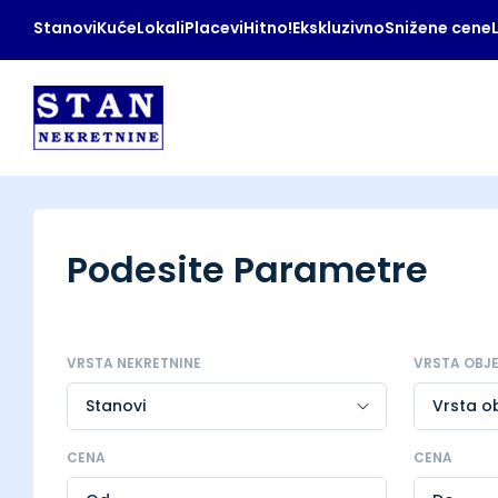
Stanovi
Kuće
Lokali
Placevi
Hitno!
Ekskluzivno
Snižene cene
Podesite Parametre
VRSTA NEKRETNINE
VRSTA OBJ
CENA
CENA