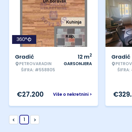
360°
2
Gradić
12
m
Gradić
PETROVARADIN
GARSONJERA
PETROV
ŠIFRA: #558805
ŠIFRA:
€
27.200
€
329
Više o nekretnini >
<
>
1