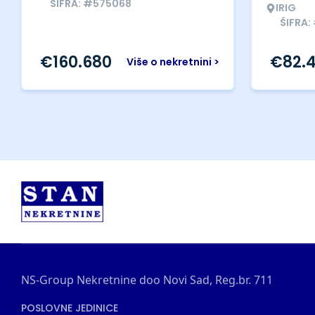
ŠIFRA: #575068
IRIG
ŠIFRA:
€
160.680
€
82.
Više o nekretnini >
NS-Group Nekretnine doo Novi Sad, Reg.br. 711
POSLOVNE JEDINICE