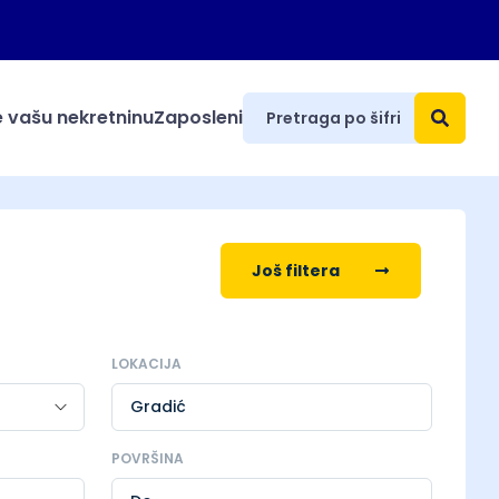
 vašu nekretninu
Zaposleni
Još filtera
LOKACIJA
Gradić
POVRŠINA