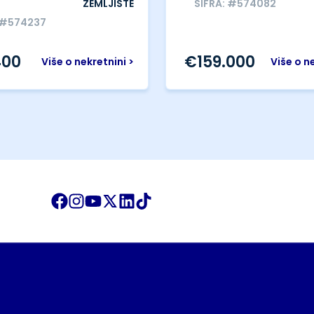
ZEMLJIŠTE
ŠIFRA: #574082
 #574237
400
€
159.000
Više o nekretnini >
Više o n