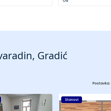
varadin, Gradić
Postavka:
Stanovi