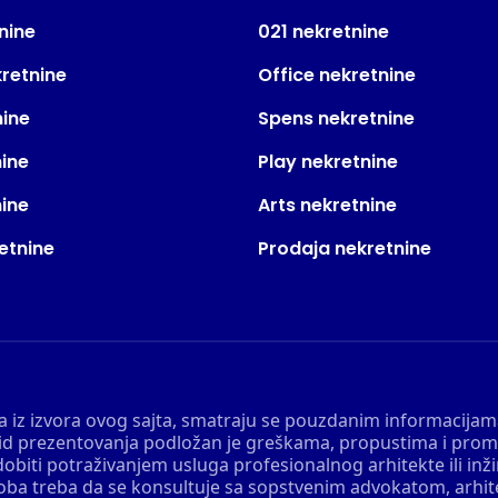
nine
021 nekretnine
kretnine
Office nekretnine
nine
Spens nekretnine
nine
Play nekretnine
nine
Arts nekretnine
etnine
Prodaja nekretnine
 a iz izvora ovog sajta, smatraju se pouzdanim informacijama
v vid prezentovanja podložan je greškama, propustima i pro
obiti potraživanjem usluga profesionalnog arhitekte ili inž
soba treba da se konsultuje sa sopstvenim advokatom, arhi