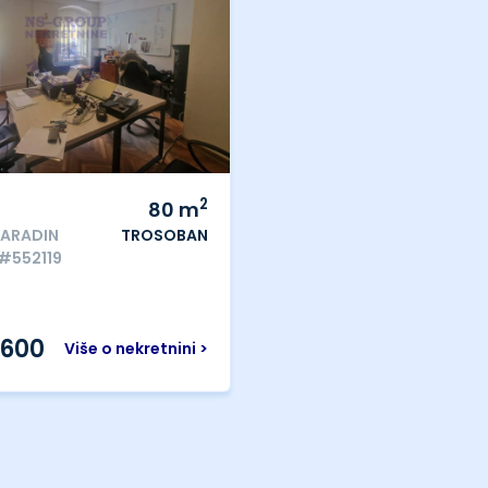
2
80
m
ARADIN
TROSOBAN
 #552119
.600
Više o nekretnini >