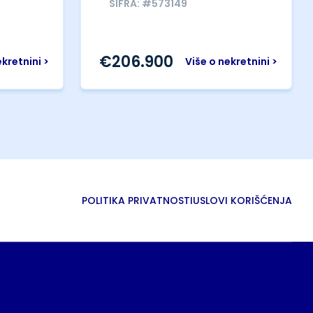
ŠIFRA: #573149
€
206.900
ekretnini >
Više o nekretnini >
POLITIKA PRIVATNOSTI
USLOVI KORIŠĆENJA