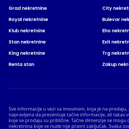
Grad nekretnine
City nekret
Royal nekretnine
Bulevar ne
Klub nekretnine
Eho nekret
Stan nekretnine
Exit nekret
King nekretnine
Trg nekret
Renta stan
Zakup nekr
Sve informacije u vezi sa imovinom, koja je na prodaju,
napravljena da prezentuje tačne informacije, ali taka
koje se prodaju su približne. Tačne dimenzije se mogu d
nekretnina koje se nude nije pravni zaključak. Svaka o