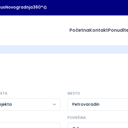
Lux
Novogradnja
360°
Početna
Kontakt
Ponudite
EKTA
MESTO
POVRŠINA