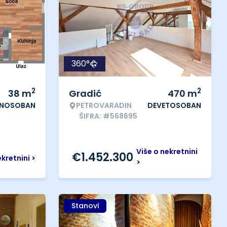
360°
2
2
38
m
Gradić
470
m
DNOSOBAN
PETROVARADIN
DEVETOSOBAN
ŠIFRA: #568695
Više o nekretnini
€
1.452.300
ekretnini >
>
Stanovi