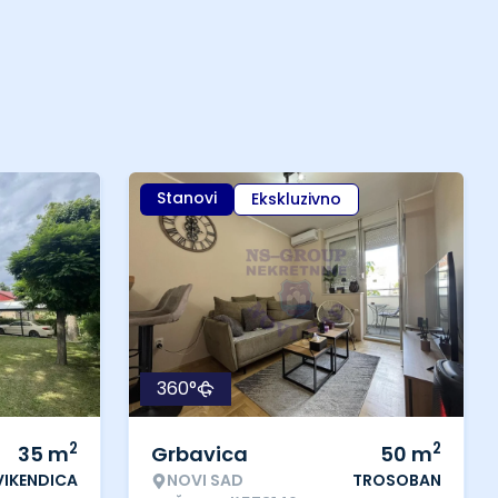
Stanovi
Ekskluzivno
360°
2
2
35
m
Grbavica
50
m
VIKENDICA
NOVI SAD
TROSOBAN