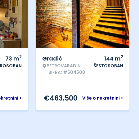
2
2
73
m
Gradić
144
m
ROSOBAN
PETROVARADIN
ŠESTOSOBAN
ŠIFRA: #504508
€
463.500
ekretnini >
Više o nekretnini >