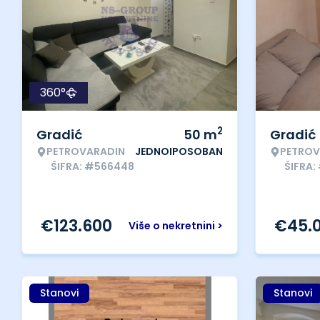
360°
2
Gradić
50
m
Gradić
PETROVARADIN
JEDNOIPOSOBAN
PETROV
ŠIFRA: #566448
ŠIFRA:
€
123.600
€
45.
Više o nekretnini >
Stanovi
Stanovi