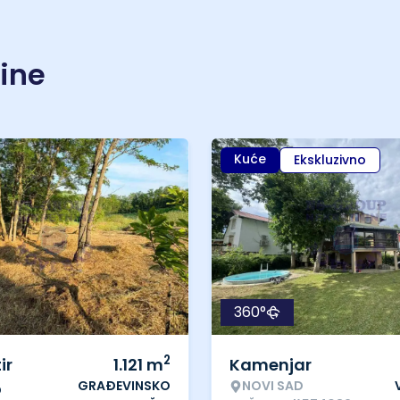
nine
Kuće
Ekskluzivno
360°
2
ir
1.121
m
Kamenjar
GRAĐEVINSKO
NOVI SAD
o