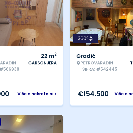
360°
2
22
m
Gradić
ARADIN
GARSONJERA
PETROVARADIN
T
 #566938
ŠIFRA: #542445
000
€
154.500
Više o nekretnini >
Više o n