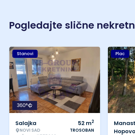
Pogledajte slične nekret
Stanovi
Plac
360°
2
Salajka
52
m
Manast
NOVI SAD
TROSOBAN
Hopov