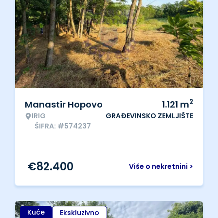
2
Manastir Hopovo
1.121
m
IRIG
GRAĐEVINSKO ZEMLJIŠTE
ŠIFRA: #574237
€
82.400
Više o nekretnini >
Kuće
Ekskluzivno