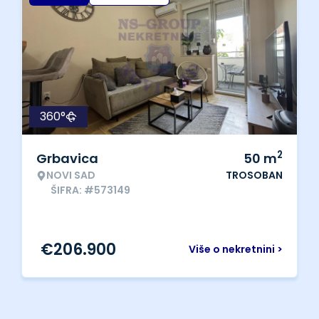
360°
2
Grbavica
50
m
NOVI SAD
TROSOBAN
ŠIFRA: #573149
€
206.900
Više o nekretnini >