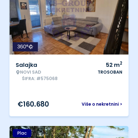
360°
2
Salajka
52
m
NOVI SAD
TROSOBAN
ŠIFRA: #575068
€
160.680
Više o nekretnini >
Plac