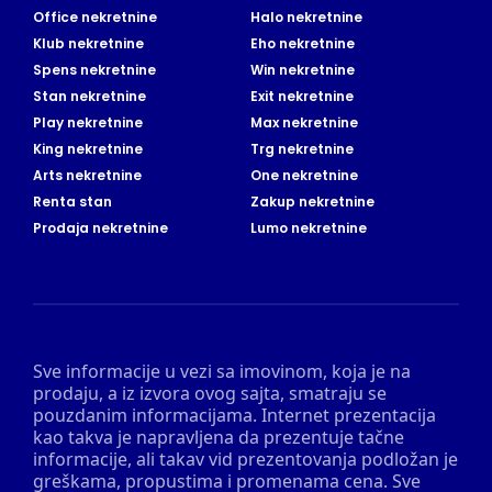
Office nekretnine
Halo nekretnine
Klub nekretnine
Eho nekretnine
Spens nekretnine
Win nekretnine
Stan nekretnine
Exit nekretnine
Play nekretnine
Max nekretnine
King nekretnine
Trg nekretnine
Arts nekretnine
One nekretnine
Renta stan
Zakup nekretnine
Prodaja nekretnine
Lumo nekretnine
Sve informacije u vezi sa imovinom, koja je na
prodaju, a iz izvora ovog sajta, smatraju se
pouzdanim informacijama. Internet prezentacija
kao takva je napravljena da prezentuje tačne
informacije, ali takav vid prezentovanja podložan je
greškama, propustima i promenama cena. Sve