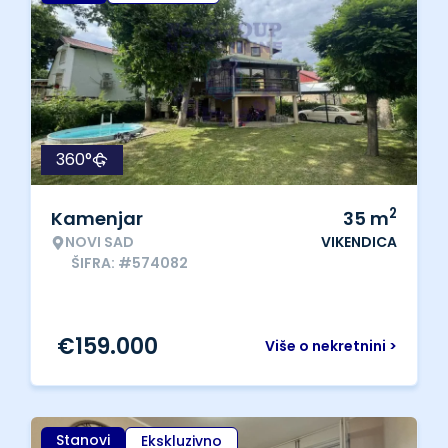
360°
2
Kamenjar
35
m
NOVI SAD
VIKENDICA
ŠIFRA: #574082
€
159.000
Više o nekretnini >
Stanovi
Ekskluzivno