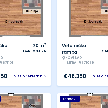
2
ička
20
m
Veternička
GARSONJERA
GA
rampa
AD
NOVI SAD
 #571101
ŠIFRA: #571099
350
€
46.350
Više o nekretnini >
Više o n
Stanovi