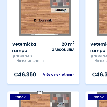
2
Veternička
20
m
Vetern
GARSONJERA
rampa
rampa
NOVI SAD
NOVI S
ŠIFRA: #571088
ŠIFRA: 
€
46.350
€
46.
Više o nekretnini >
Stanovi
Stanovi