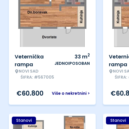
2
Veternička
33
m
Vetern
JEDNOIPOSOBAN
rampa
rampa
NOVI SAD
NOVI S
ŠIFRA: #567005
ŠIFRA
€
60.800
€
60.
Više o nekretnini >
Stanovi
Stanovi