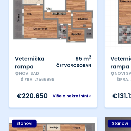
2
Veternička
95
m
Vetern
ČETVOROSOBAN
rampa
rampa
NOVI SAD
NOVI S
ŠIFRA: #566999
ŠIFRA:
€
220.650
€
131.
Više o nekretnini >
Stanovi
Stanovi