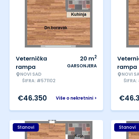
2
Veternička
20
m
Vetern
GARSONJERA
rampa
rampa
NOVI SAD
NOVI S
ŠIFRA: #571102
ŠIFRA:
€
46.350
€
46.
Više o nekretnini >
Stanovi
Stanovi