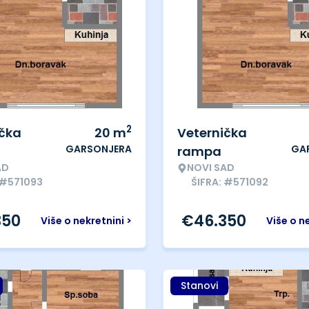
2
ička
20
m
Veternička
GARSONJERA
GA
rampa
AD
NOVI SAD
 #571093
ŠIFRA: #571092
350
€
46.350
Više o nekretnini >
Više o n
Stanovi