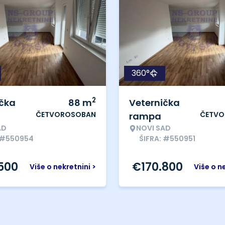
360°
2
ička
88
m
Veternička
ČETVOROSOBAN
ČETVO
rampa
AD
NOVI SAD
: #550954
ŠIFRA: #550951
.500
€
170.800
Više o nekretnini >
Više o n