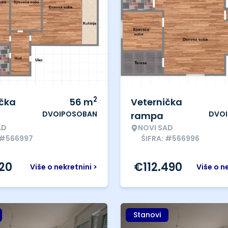
2
ička
56
m
Veternička
DVOIPOSOBAN
DVO
rampa
AD
NOVI SAD
 #566997
ŠIFRA: #566996
120
€
112.490
Više o nekretnini >
Više o n
Stanovi