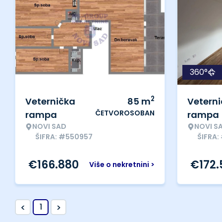
360°
2
Veternička
85
m
Vetern
ČETVOROSOBAN
rampa
rampa
NOVI SAD
NOVI S
ŠIFRA: #550957
ŠIFRA
€
166.880
€
172
Više o nekretnini >
<
>
1