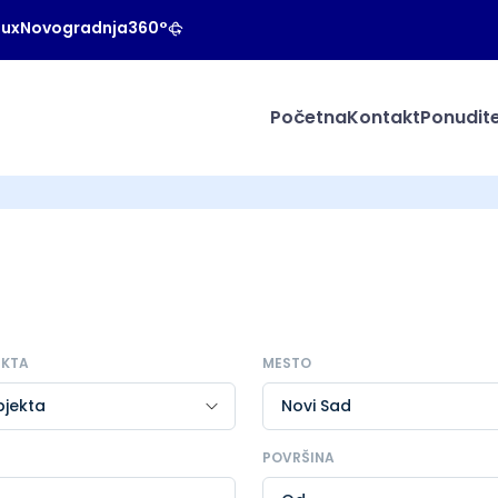
Lux
Novogradnja
360°
Početna
Kontakt
Ponudite
EKTA
MESTO
POVRŠINA