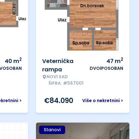
2
2
40
m
Veternička
47
m
VOSOBAN
DVOIPOSOBAN
rampa
NOVI SAD
ŠIFRA: #567001
€
84.090
ekretnini >
Više o nekretnini >
Stanovi