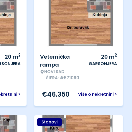
2
2
20
m
Veternička
20
m
RSONJERA
GARSONJERA
rampa
NOVI SAD
ŠIFRA: #571090
€
46.350
ekretnini >
Više o nekretnini >
Stanovi