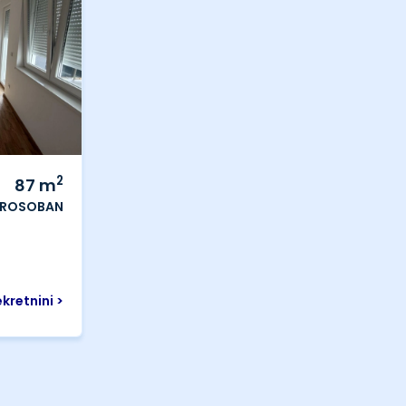
2
87
m
ROSOBAN
ekretnini >