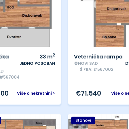
2
ička
33
m
Veternička rampa
JEDNOIPOSOBAN
NOVI SAD
D
ŠIFRA: #567002
AD
: #567004
800
€
71.540
Više o nekretnini >
Više o n
Stanovi