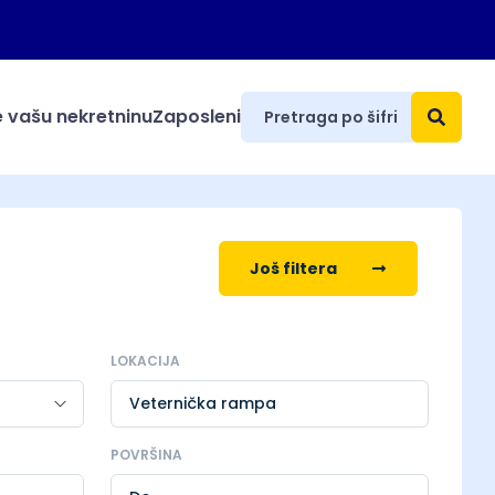
 vašu nekretninu
Zaposleni
Još filtera
LOKACIJA
Veternička rampa
POVRŠINA