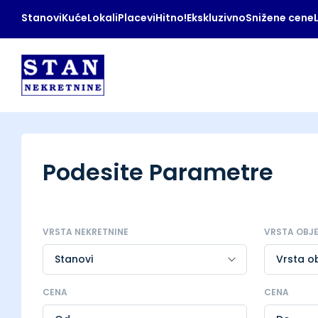
Stanovi
Kuće
Lokali
Placevi
Hitno!
Ekskluzivno
Snižene cene
Podesite Parametre
VRSTA NEKRETNINE
VRSTA OBJ
CENA
CENA