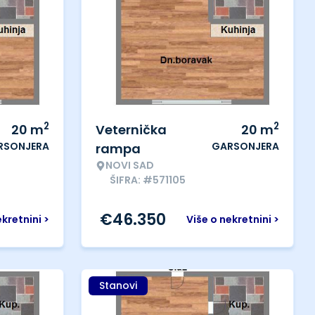
2
2
20
m
Veternička
20
m
RSONJERA
GARSONJERA
rampa
NOVI SAD
ŠIFRA: #571105
€
46.350
ekretnini >
Više o nekretnini >
Stanovi