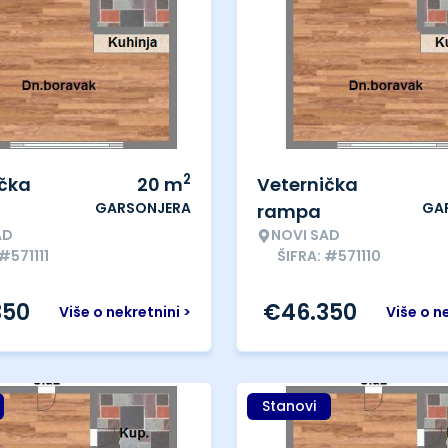
2
ička
20
m
Veternička
GARSONJERA
GA
rampa
AD
NOVI SAD
#571111
ŠIFRA: #571110
350
€
46.350
Više o nekretnini >
Više o n
Stanovi