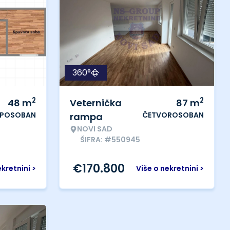
360°
2
2
48
m
Veternička
87
m
IPOSOBAN
ČETVOROSOBAN
rampa
NOVI SAD
ŠIFRA: #550945
€
170.800
ekretnini >
Više o nekretnini >