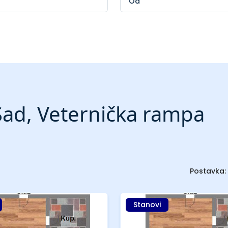
Sad, Veternička rampa
Postavka:
Stanovi