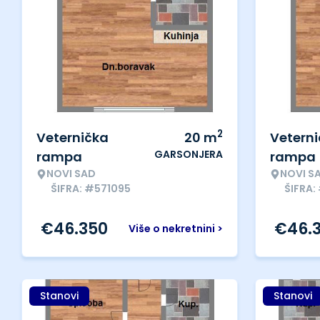
2
Veternička
20
m
Vetern
GARSONJERA
rampa
rampa
NOVI SAD
NOVI S
ŠIFRA: #571095
ŠIFRA:
€
46.350
€
46.
Više o nekretnini >
Stanovi
Stanovi