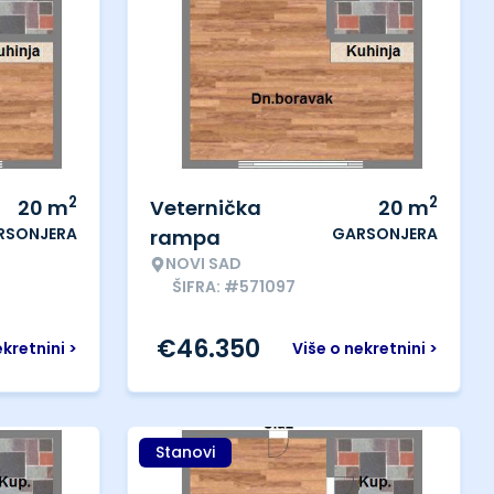
2
2
20
m
Veternička
20
m
RSONJERA
GARSONJERA
rampa
NOVI SAD
ŠIFRA: #571097
€
46.350
ekretnini >
Više o nekretnini >
Stanovi