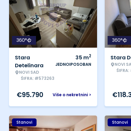
360°
360°
2
Stara
35
m
Stara D
JEDNOIPOSOBAN
NOVI S
Detelinara
ŠIFRA:
NOVI SAD
ŠIFRA: #573263
€
95.790
€
118.
Više o nekretnini >
Stanovi
Stanovi