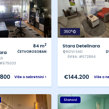
360°
2
84
m
Stara Detelinara
ČETVOROSOBAN
NOVI SAD
D
ara
ŠIFRA: #572864
AD
 #575033
.800
€
144.200
Više o nekretnini >
Više o n
Stanovi