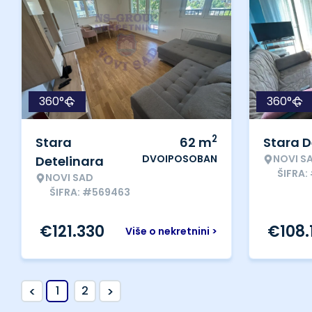
360°
360°
2
Stara
62
m
Stara D
DVOIPOSOBAN
NOVI S
Detelinara
ŠIFRA:
NOVI SAD
ŠIFRA: #569463
€
121.330
€
108.
Više o nekretnini >
<
>
1
2