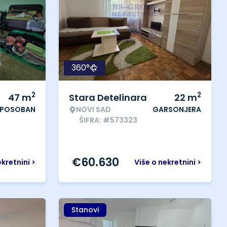
360°
2
2
47
m
Stara Detelinara
22
m
IPOSOBAN
NOVI SAD
GARSONJERA
ŠIFRA: #573323
€
60.630
ekretnini >
Više o nekretnini >
Stanovi