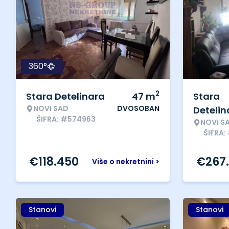
360°
2
Stara Detelinara
47
m
Stara
NOVI SAD
DVOSOBAN
Detelin
ŠIFRA: #574963
NOVI S
ŠIFRA:
€
118.450
€
267
Više o nekretnini >
Stanovi
Stanovi