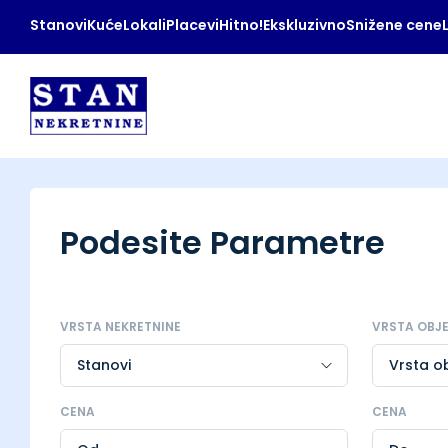
Stanovi
Kuće
Lokali
Placevi
Hitno!
Ekskluzivno
Snižene cene
Podesite Parametre
VRSTA NEKRETNINE
VRSTA OBJ
CENA
CENA