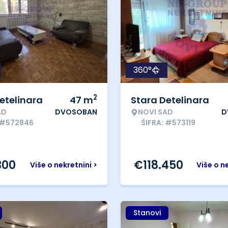
360°
2
etelinara
47
m
Stara Detelinara
AD
DVOSOBAN
NOVI SAD
D
 #572846
ŠIFRA: #573119
300
€
118.450
Više o nekretnini >
Više o n
Stanovi