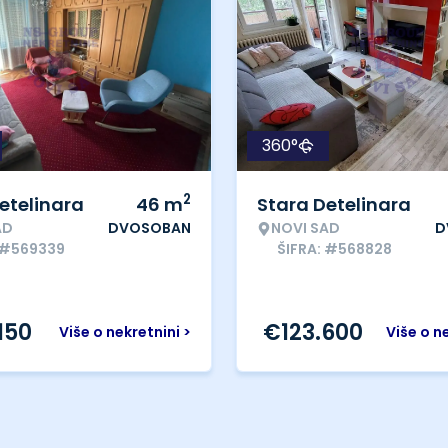
360°
2
etelinara
46
m
Stara Detelinara
AD
DVOSOBAN
NOVI SAD
D
 #569339
ŠIFRA: #568828
150
€
123.600
Više o nekretnini >
Više o n