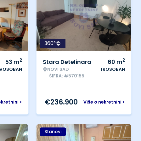
360°
2
2
53
m
Stara Detelinara
60
m
VOSOBAN
NOVI SAD
TROSOBAN
ŠIFRA: #570155
€
236.900
ekretnini >
Više o nekretnini >
Stanovi