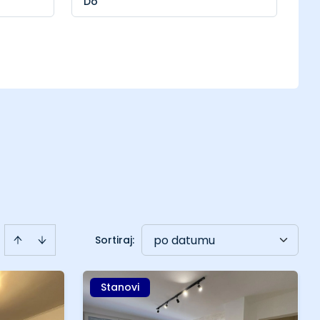
po datumu
Sortiraj
:
Stanovi