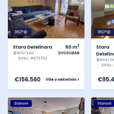
360°
360°
2
Stara Detelinara
60
m
Stara
NOVI SAD
DVOSOBAN
Detelin
ŠIFRA: #575762
NOVI S
ŠIFRA:
€
156.560
€
95.
Više o nekretnini >
Stanovi
Stanovi