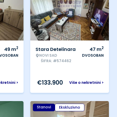
2
2
49
m
Stara Detelinara
47
m
VOSOBAN
NOVI SAD
DVOSOBAN
ŠIFRA: #574462
€
133.900
ekretnini >
Više o nekretnini >
Stanovi
Ekskluzivno