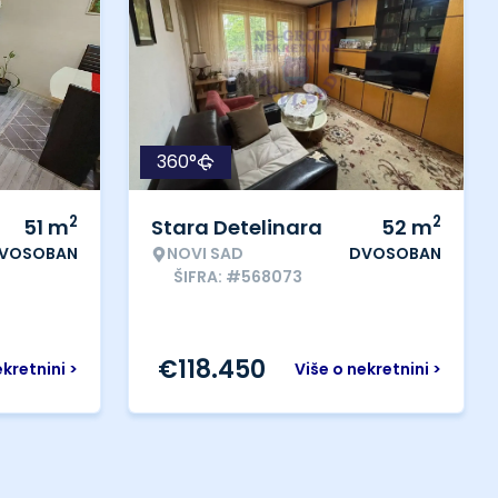
360°
2
2
51
m
Stara Detelinara
52
m
VOSOBAN
NOVI SAD
DVOSOBAN
ŠIFRA: #568073
€
118.450
ekretnini >
Više o nekretnini >