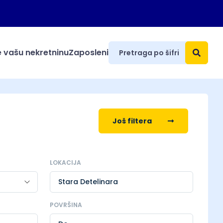
 vašu nekretninu
Zaposleni
Još filtera
LOKACIJA
Stara Detelinara
POVRŠINA