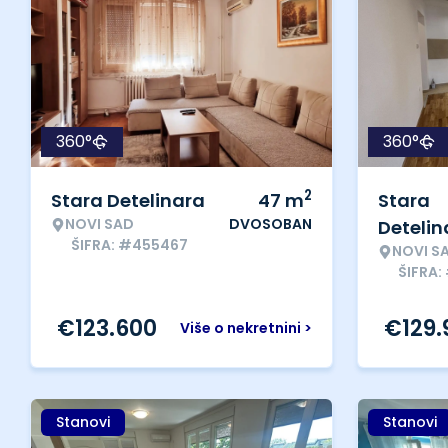
360°
360°
2
Stara Detelinara
47
m
Stara
NOVI SAD
DVOSOBAN
Detelin
ŠIFRA: #455467
NOVI S
ŠIFRA:
€
123.600
€
129
Više o nekretnini >
Stanovi
Stanovi