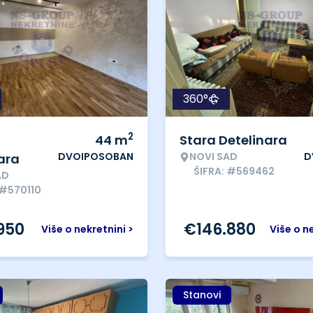
360°
2
44
m
Stara Detelinara
DVOIPOSOBAN
NOVI SAD
D
ara
ŠIFRA: #569462
AD
 #570110
.950
€
146.880
Više o nekretnini >
Više o n
Stanovi