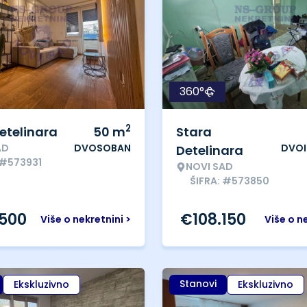
360°
2
etelinara
50
m
Stara
AD
DVOSOBAN
DVO
Detelinara
 #573931
NOVI SAD
ŠIFRA: #573850
.500
€
108.150
Više o nekretnini >
Više o n
Stanovi
Ekskluzivno
Ekskluzivno