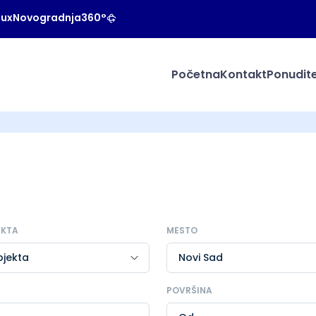
Lux
Novogradnja
360°
Početna
Kontakt
Ponudite
EKTA
MESTO
POVRŠINA