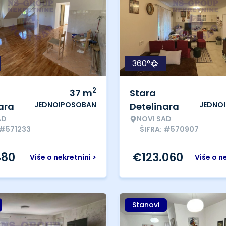
360°
2
37
m
Stara
JEDNOIPOSOBAN
JEDNO
ara
Detelinara
AD
NOVI SAD
 #571233
ŠIFRA: #570907
480
€
123.060
Više o nekretnini >
Više o n
Stanovi