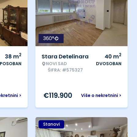
360°
2
2
38
m
Stara Detelinara
40
m
IPOSOBAN
NOVI SAD
DVOSOBAN
ŠIFRA: #575327
€
119.900
ekretnini >
Više o nekretnini >
Stanovi