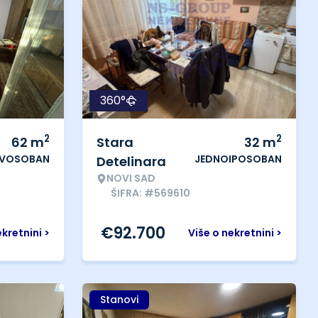
360°
2
2
62
m
Stara
32
m
VOSOBAN
JEDNOIPOSOBAN
Detelinara
NOVI SAD
ŠIFRA: #569610
€
92.700
ekretnini >
Više o nekretnini >
Stanovi