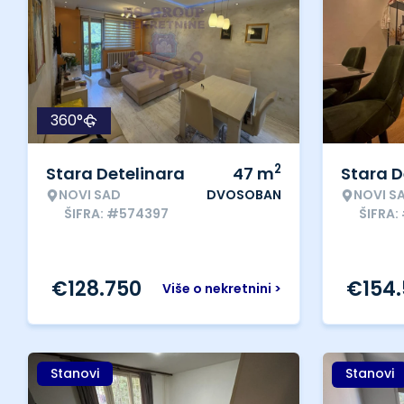
360°
2
Stara Detelinara
47
m
Stara D
NOVI SAD
DVOSOBAN
NOVI S
ŠIFRA: #574397
ŠIFRA:
€
128.750
€
154
Više o nekretnini >
Stanovi
Stanovi