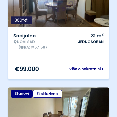
360°
2
Socijalno
31
m
NOVI SAD
JEDNOSOBAN
ŠIFRA: #571587
€
99.000
Više o nekretnini >
Stanovi
Ekskluzivno