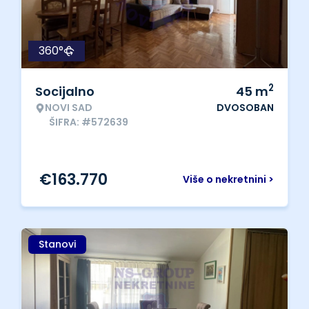
360°
2
Socijalno
45
m
NOVI SAD
DVOSOBAN
ŠIFRA: #572639
€
163.770
Više o nekretnini >
Stanovi