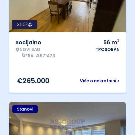
360°
2
Socijalno
56
m
NOVI SAD
TROSOBAN
ŠIFRA: #571423
€
265.000
Više o nekretnini >
Stanovi