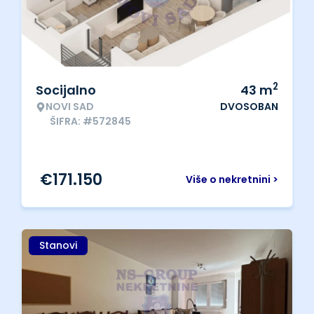
2
Socijalno
43
m
NOVI SAD
DVOSOBAN
ŠIFRA: #572845
€
171.150
Više o nekretnini >
Stanovi