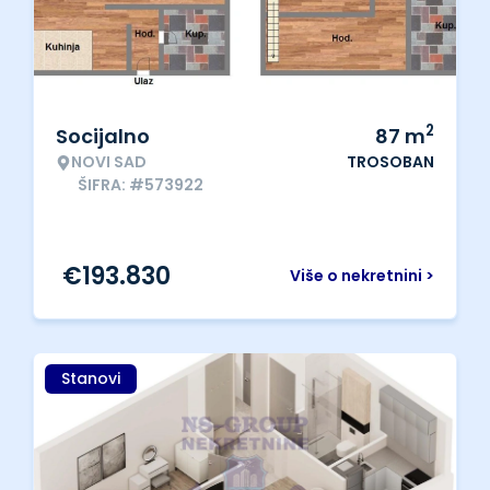
2
Socijalno
87
m
NOVI SAD
TROSOBAN
ŠIFRA: #573922
€
193.830
Više o nekretnini >
Stanovi