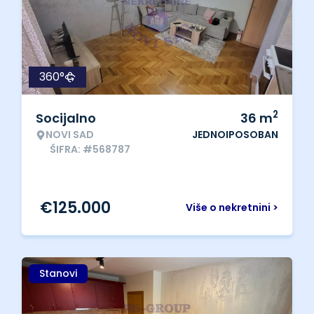
360°
2
Socijalno
36
m
NOVI SAD
JEDNOIPOSOBAN
ŠIFRA: #568787
€
125.000
Više o nekretnini >
Stanovi