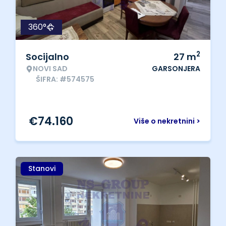
360°
2
Socijalno
27
m
NOVI SAD
GARSONJERA
ŠIFRA: #574575
€
74.160
Više o nekretnini >
Stanovi