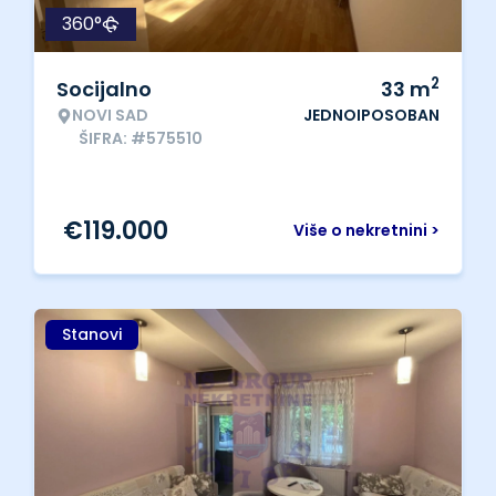
360°
2
Socijalno
33
m
NOVI SAD
JEDNOIPOSOBAN
ŠIFRA: #575510
€
119.000
Više o nekretnini >
Stanovi