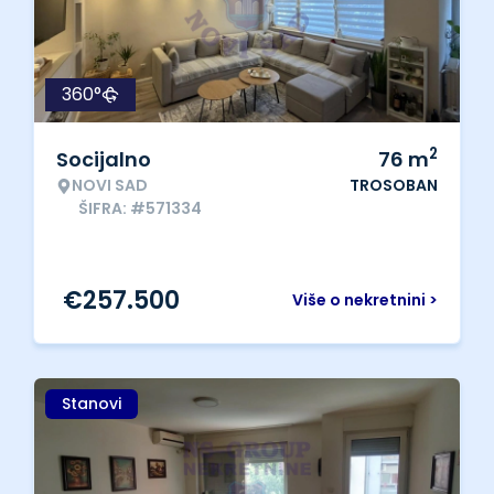
360°
2
Socijalno
76
m
NOVI SAD
TROSOBAN
ŠIFRA: #571334
€
257.500
Više o nekretnini >
Stanovi