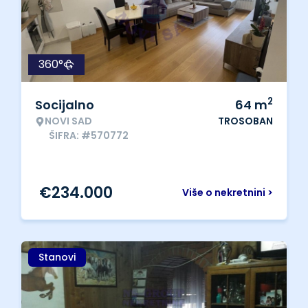
360°
2
Socijalno
64
m
NOVI SAD
TROSOBAN
ŠIFRA: #570772
€
234.000
Više o nekretnini >
Stanovi