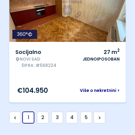
360°
2
Socijalno
27
m
NOVI SAD
JEDNOIPOSOBAN
ŠIFRA: #568224
€
104.950
Više o nekretnini >
<
>
1
2
3
4
5