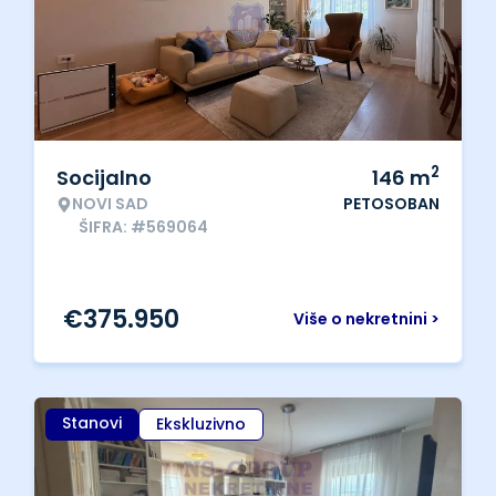
2
Socijalno
146
m
NOVI SAD
PETOSOBAN
ŠIFRA: #569064
€
375.950
Više o nekretnini >
Stanovi
Ekskluzivno