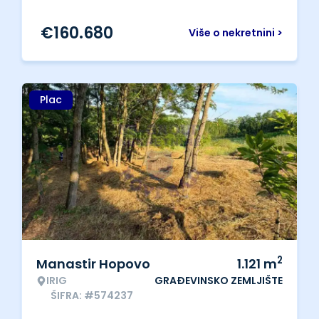
€
160.680
Više o nekretnini >
Plac
2
Manastir Hopovo
1.121
m
IRIG
GRAĐEVINSKO ZEMLJIŠTE
ŠIFRA: #574237