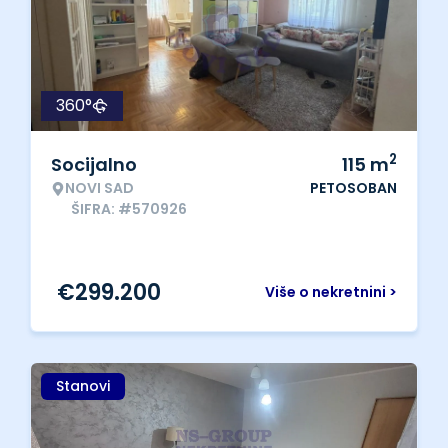
360°
2
Socijalno
115
m
NOVI SAD
PETOSOBAN
ŠIFRA: #570926
€
299.200
Više o nekretnini >
Stanovi