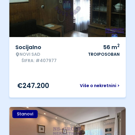
2
Socijalno
56
m
NOVI SAD
TROIPOSOBAN
ŠIFRA: #407977
€
247.200
Više o nekretnini >
Stanovi