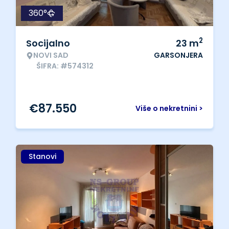
360°
2
Socijalno
23
m
NOVI SAD
GARSONJERA
ŠIFRA: #574312
€
87.550
Više o nekretnini >
Stanovi