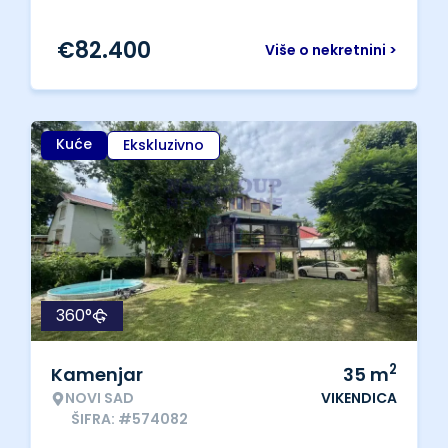
€
82.400
Više o nekretnini >
Kuće
Ekskluzivno
360°
2
Kamenjar
35
m
NOVI SAD
VIKENDICA
ŠIFRA: #574082