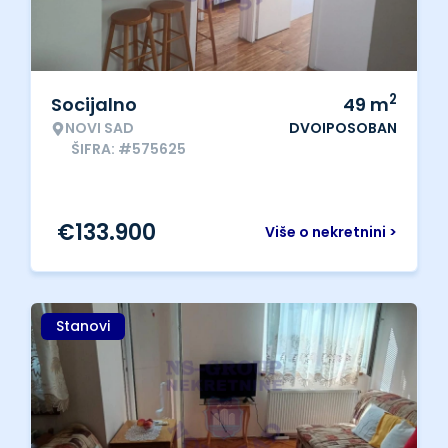
2
Socijalno
49
m
NOVI SAD
DVOIPOSOBAN
ŠIFRA: #575625
€
133.900
Više o nekretnini >
Stanovi