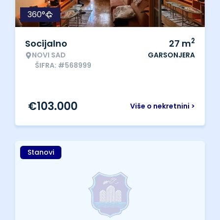
360°
2
Socijalno
27
m
NOVI SAD
GARSONJERA
ŠIFRA: #568999
€
103.000
Više o nekretnini >
Stanovi