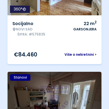
360°
2
Socijalno
22
m
NOVI SAD
GARSONJERA
ŠIFRA: #575835
€
84.460
Više o nekretnini >
Stanovi