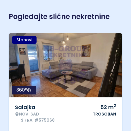
Pogledajte slične nekretnine
Stanovi
360°
2
Salajka
52
m
NOVI SAD
TROSOBAN
ŠIFRA: #575068