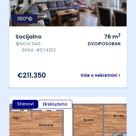
360°
2
Socijalno
76
m
NOVI SAD
DVOIPOSOBAN
ŠIFRA: #574102
€
211.350
Više o nekretnini >
Stanovi
Ekskluzivno