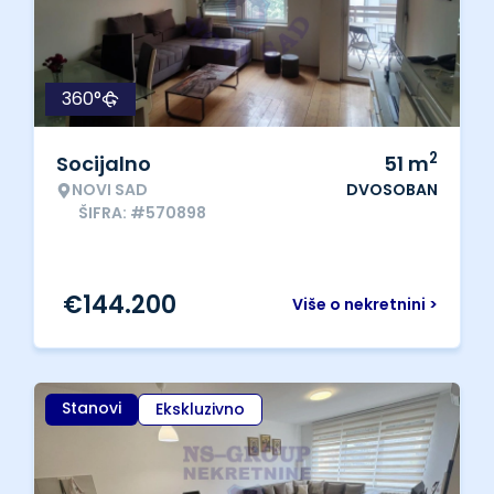
360°
2
Socijalno
51
m
NOVI SAD
DVOSOBAN
ŠIFRA: #570898
€
144.200
Više o nekretnini >
Stanovi
Ekskluzivno