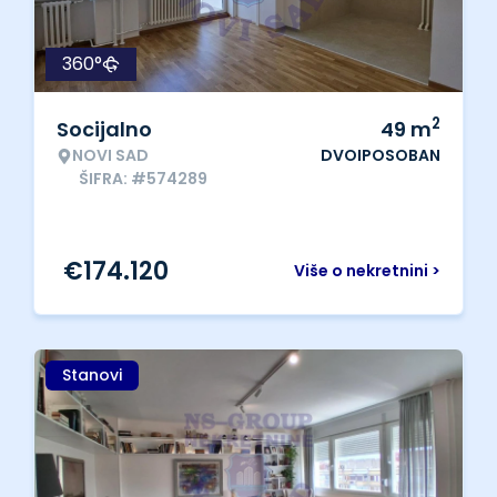
360°
2
Socijalno
49
m
NOVI SAD
DVOIPOSOBAN
ŠIFRA: #574289
€
174.120
Više o nekretnini >
Stanovi