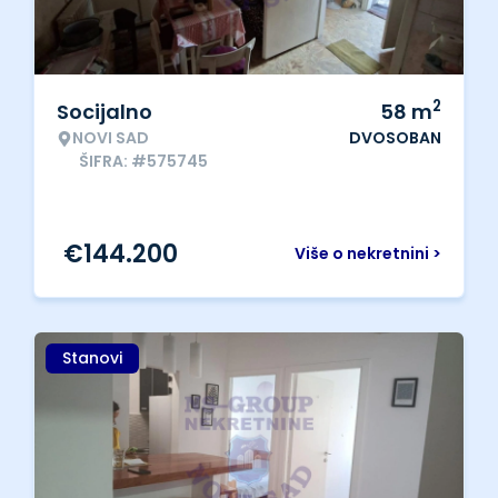
2
Socijalno
58
m
NOVI SAD
DVOSOBAN
ŠIFRA: #575745
€
144.200
Više o nekretnini >
Stanovi