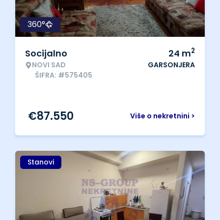
360°
2
Socijalno
24
m
NOVI SAD
GARSONJERA
ŠIFRA: #575405
€
87.550
Više o nekretnini >
Stanovi