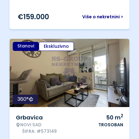
€
159.000
Više o nekretnini >
Stanovi
Ekskluzivno
360°
2
Grbavica
50
m
NOVI SAD
TROSOBAN
ŠIFRA: #573149