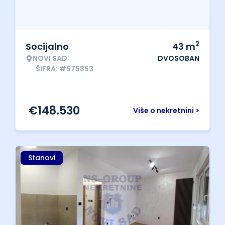
2
Socijalno
43
m
NOVI SAD
DVOSOBAN
ŠIFRA: #575853
€
148.530
Više o nekretnini >
Stanovi