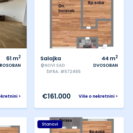
2
2
61
m
Salajka
44
m
ROSOBAN
NOVI SAD
DVOSOBAN
ŠIFRA: #572465
€
161.000
ekretnini >
Više o nekretnini >
Stanovi