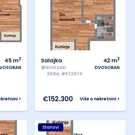
2
2
45
m
Salajka
42
m
VOSOBAN
NOVI SAD
DVOSOBAN
ŠIFRA: #572474
€
152.300
ekretnini >
Više o nekretnini >
Stanovi