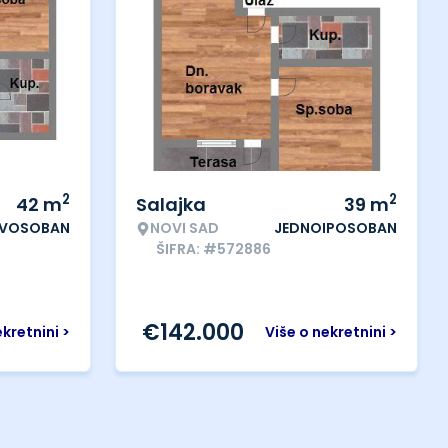
2
2
42
m
Salajka
39
m
VOSOBAN
NOVI SAD
JEDNOIPOSOBAN
ŠIFRA: #572886
€
142.000
ekretnini >
Više o nekretnini >