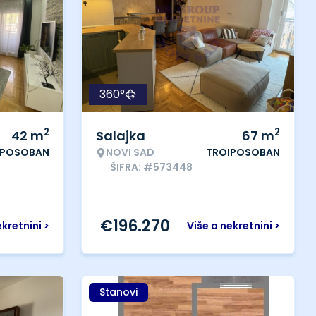
360°
2
2
42
m
Salajka
67
m
IPOSOBAN
NOVI SAD
TROIPOSOBAN
ŠIFRA: #573448
€
196.270
ekretnini >
Više o nekretnini >
Stanovi