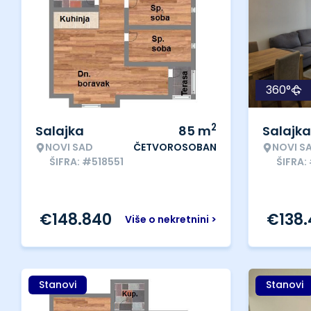
360°
2
Salajka
85
m
Salajka
NOVI SAD
ČETVOROSOBAN
NOVI S
ŠIFRA: #518551
ŠIFRA:
€
148.840
€
138
Više o nekretnini >
Stanovi
Stanovi