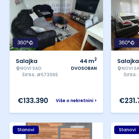
360°
360°
2
Salajka
44
m
Salajka
NOVI SAD
DVOSOBAN
NOVI S
ŠIFRA: #573065
ŠIFRA:
€
133.390
€
231
Više o nekretnini >
Stanovi
Stanovi