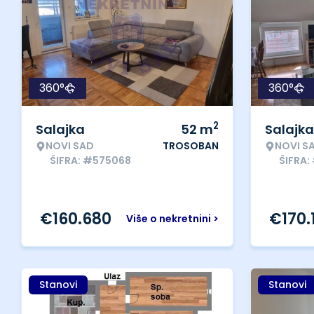
360°
360°
2
Salajka
52
m
Salajka
NOVI SAD
TROSOBAN
NOVI S
ŠIFRA: #575068
ŠIFRA
€
160.680
€
170.
Više o nekretnini >
Stanovi
Stanovi