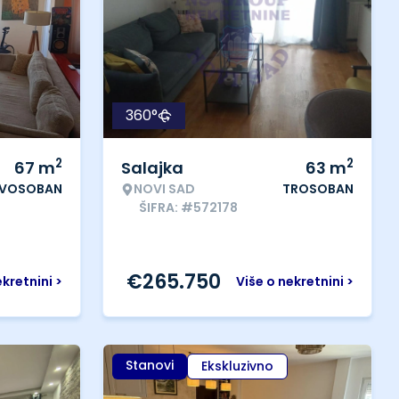
360°
2
2
67
m
Salajka
63
m
VOSOBAN
NOVI SAD
TROSOBAN
ŠIFRA: #572178
€
265.750
ekretnini >
Više o nekretnini >
Stanovi
Ekskluzivno