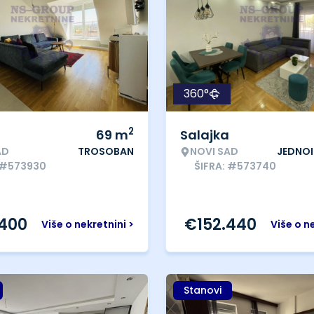
360°
2
69
m
Salajka
AD
TROSOBAN
NOVI SAD
JEDNO
 #573930
ŠIFRA: #573740
.400
€
152.440
Više o nekretnini >
Više o n
Stanovi