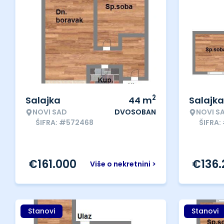
2
Salajka
44
m
Salajka
NOVI SAD
DVOSOBAN
NOVI S
ŠIFRA: #572468
ŠIFRA:
€
161.000
€
136
Više o nekretnini >
Stanovi
Stanovi