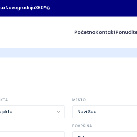
Lux
Novogradnja
360°
Početna
Kontakt
Ponudite
EKTA
MESTO
POVRŠINA