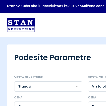
Stanovi
Kuće
Lokali
Placevi
Hitno!
Ekskluzivno
Snižene cene
Podesite Parametre
VRSTA NEKRETNINE
VRSTA OBJ
CENA
CENA