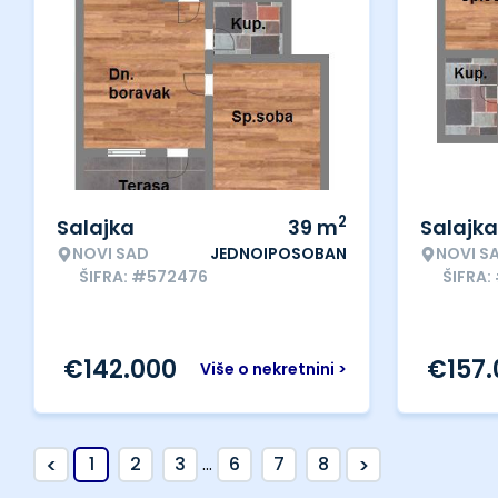
2
Salajka
39
m
Salajka
NOVI SAD
JEDNOIPOSOBAN
NOVI S
ŠIFRA: #572476
ŠIFRA:
€
142.000
€
157
Više o nekretnini >
<
>
1
2
3
...
6
7
8