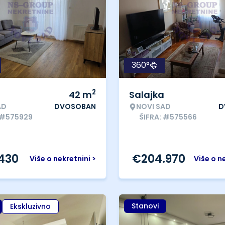
360°
2
42
m
Salajka
AD
DVOSOBAN
NOVI SAD
D
 #575929
ŠIFRA: #575566
.430
€
204.970
Više o nekretnini >
Više o n
Stanovi
Ekskluzivno