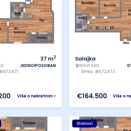
2
37
m
Salajka
AD
JEDNOIPOSOBAN
NOVI SAD
D
 #572471
ŠIFRA: #572473
.200
€
164.500
Više o nekretnini >
Više o n
Stanovi