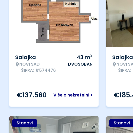
2
Salajka
43
m
Salajka
NOVI SAD
DVOSOBAN
NOVI S
ŠIFRA: #574476
ŠIFRA:
€
137.560
€
185
Više o nekretnini >
Stanovi
Stanovi