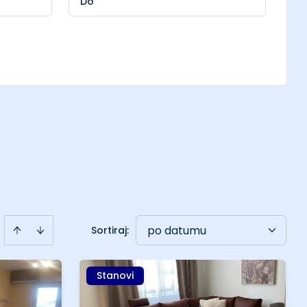
po datumu
Sortiraj
:
Stanovi