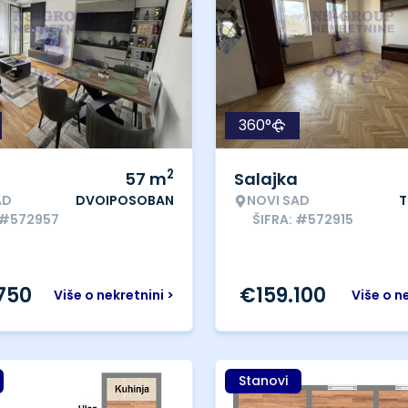
360°
2
57
m
Salajka
AD
DVOIPOSOBAN
NOVI SAD
T
 #572957
ŠIFRA: #572915
.750
€
159.100
Više o nekretnini >
Više o n
Stanovi