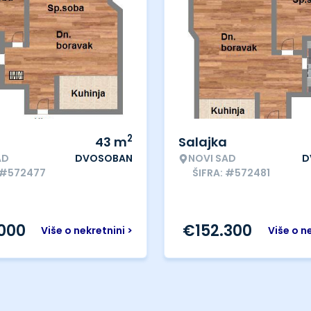
2
43
m
Salajka
AD
DVOSOBAN
NOVI SAD
D
 #572477
ŠIFRA: #572481
.000
€
152.300
Više o nekretnini >
Više o n