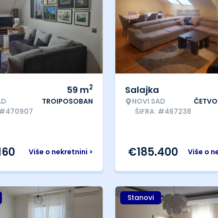
2
59
m
Salajka
AD
TROIPOSOBAN
NOVI SAD
ČETVO
: #470907
ŠIFRA: #467238
160
€
185.400
Više o nekretnini >
Više o n
Stanovi