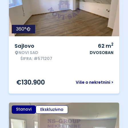
360°
2
Sajlovo
62
m
NOVI SAD
DVOSOBAN
ŠIFRA: #571207
€
130.900
Više o nekretnini >
Stanovi
Ekskluzivno