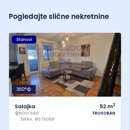
Pogledajte slične nekretnine
Stanovi
360°
2
Salajka
52
m
NOVI SAD
TROSOBAN
ŠIFRA: #575068