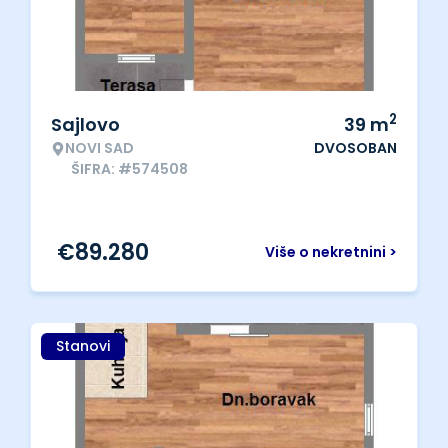
2
Sajlovo
39
m
NOVI SAD
DVOSOBAN
ŠIFRA: #574508
€
89.280
Više o nekretnini >
Stanovi