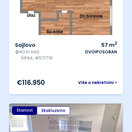
2
Sajlovo
57
m
NOVI SAD
DVOIPOSOBAN
ŠIFRA: #571719
€
116.950
Više o nekretnini >
Stanovi
Ekskluzivno