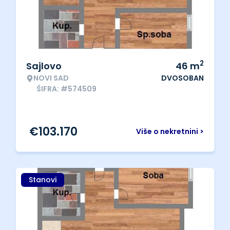
2
Sajlovo
46
m
NOVI SAD
DVOSOBAN
ŠIFRA: #574509
€
103.170
Više o nekretnini >
Stanovi