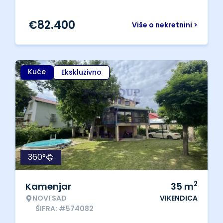
€
82.400
Više o nekretnini >
Kuće
Ekskluzivno
360°
2
Kamenjar
35
m
NOVI SAD
VIKENDICA
ŠIFRA: #574082