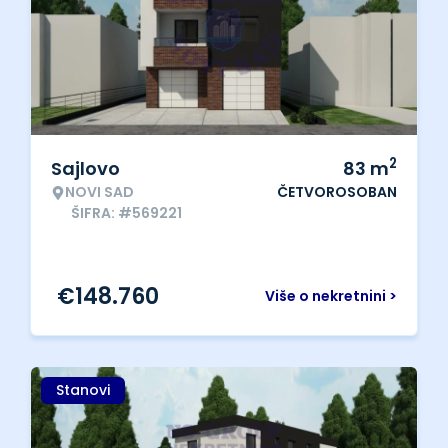
2
Sajlovo
83
m
NOVI SAD
ČETVOROSOBAN
ŠIFRA: #569221
€
148.760
Više o nekretnini >
Stanovi