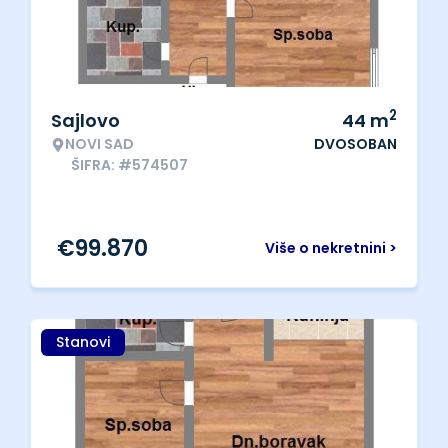
2
Sajlovo
44
m
NOVI SAD
DVOSOBAN
ŠIFRA: #574507
€
99.870
Više o nekretnini >
Stanovi