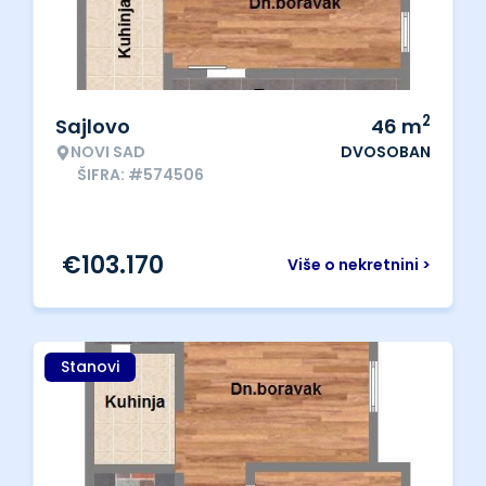
2
Sajlovo
46
m
NOVI SAD
DVOSOBAN
ŠIFRA: #574506
€
103.170
Više o nekretnini >
Stanovi