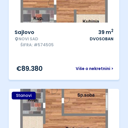
2
Sajlovo
39
m
NOVI SAD
DVOSOBAN
ŠIFRA: #574505
€
89.380
Više o nekretnini >
Stanovi