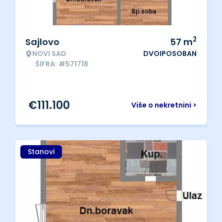
2
Sajlovo
57
m
NOVI SAD
DVOIPOSOBAN
ŠIFRA: #571718
€
111.100
Više o nekretnini >
Stanovi