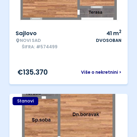
2
Sajlovo
41
m
NOVI SAD
DVOSOBAN
ŠIFRA: #574499
€
135.370
Više o nekretnini >
Stanovi