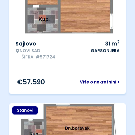
2
Sajlovo
31
m
NOVI SAD
GARSONJERA
ŠIFRA: #571724
€
57.590
Više o nekretnini >
Stanovi