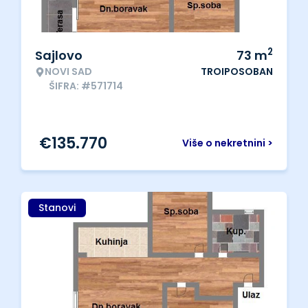
2
Sajlovo
73
m
NOVI SAD
TROIPOSOBAN
ŠIFRA: #571714
€
135.770
Više o nekretnini >
Stanovi