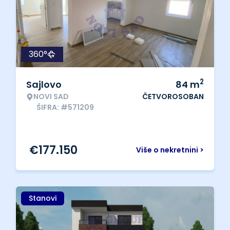
360°
2
Sajlovo
84
m
NOVI SAD
ČETVOROSOBAN
ŠIFRA: #571209
€
177.150
Više o nekretnini >
Stanovi