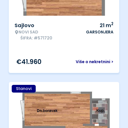
2
Sajlovo
21
m
NOVI SAD
GARSONJERA
ŠIFRA: #571720
€
41.960
Više o nekretnini >
Stanovi