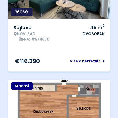
360°
2
Sajlovo
45
m
NOVI SAD
DVOSOBAN
ŠIFRA: #574670
€
116.390
Više o nekretnini >
Stanovi