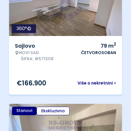
360°
2
Sajlovo
79
m
NOVI SAD
ČETVOROSOBAN
ŠIFRA: #571208
€
166.900
Više o nekretnini >
Stanovi
Ekskluzivno