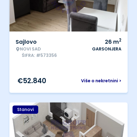
2
Sajlovo
26
m
NOVI SAD
GARSONJERA
ŠIFRA: #573356
€
52.840
Više o nekretnini >
Stanovi