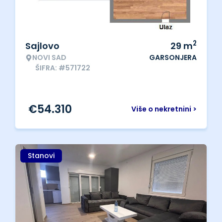
2
Sajlovo
29
m
NOVI SAD
GARSONJERA
ŠIFRA: #571722
€
54.310
Više o nekretnini >
Stanovi