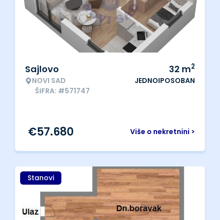
2
Sajlovo
32
m
NOVI SAD
JEDNOIPOSOBAN
ŠIFRA: #571747
€
57.680
Više o nekretnini >
Stanovi