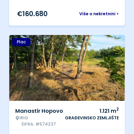
€
160.680
Više o nekretnini >
Plac
2
Manastir Hopovo
1.121
m
IRIG
GRAĐEVINSKO ZEMLJIŠTE
ŠIFRA: #574237