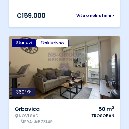
€
159.000
Više o nekretnini >
Stanovi
Ekskluzivno
360°
2
Grbavica
50
m
NOVI SAD
TROSOBAN
ŠIFRA: #573149