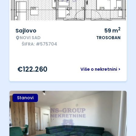
2
Sajlovo
59
m
NOVI SAD
TROSOBAN
ŠIFRA: #575704
€
122.260
Više o nekretnini >
Stanovi