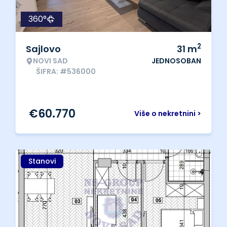
360°
2
Sajlovo
31
m
NOVI SAD
JEDNOSOBAN
ŠIFRA: #536000
€
60.770
Više o nekretnini >
Stanovi