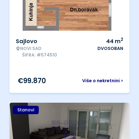
2
Sajlovo
44
m
NOVI SAD
DVOSOBAN
ŠIFRA: #574510
€
99.870
Više o nekretnini >
Stanovi