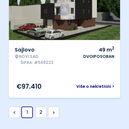
2
Sajlovo
49
m
NOVI SAD
DVOIPOSOBAN
ŠIFRA: #569222
€
97.410
Više o nekretnini >
<
>
1
2