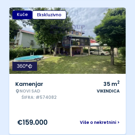
Kuće
Ekskluzivno
360°
2
Kamenjar
35
m
NOVI SAD
VIKENDICA
ŠIFRA: #574082
€
159.000
Više o nekretnini >