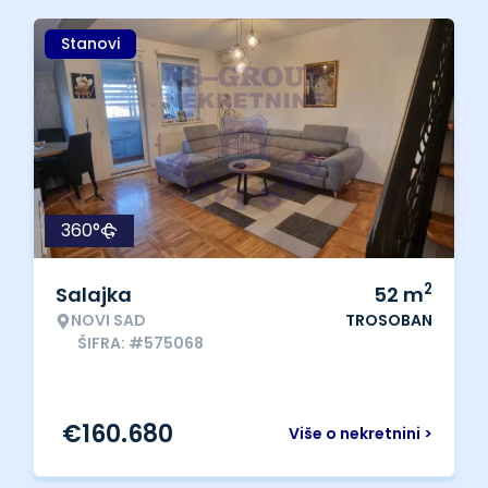
Stanovi
360°
2
Salajka
52
m
NOVI SAD
TROSOBAN
ŠIFRA: #575068
€
160.680
Više o nekretnini >