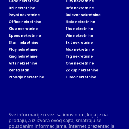
Grad nekretnine
City nekretnine
021 nekretnine
Info nekretnine
Royal nekretnine
Bulevar nekretnine
Office nekretnine
Halo nekretnine
Klub nekretnine
Eho nekretnine
Spens nekretnine
Win nekretnine
Stan nekretnine
Exit nekretnine
Play nekretnine
Max nekretnine
King nekretnine
Trg nekretnine
Arts nekretnine
One nekretnine
Renta stan
Zakup nekretnine
Prodaja nekretnine
Lumo nekretnine
Sve informacije u vezi sa imovinom, koja je na
prodaju, a iz izvora ovog sajta, smatraju se
pouzdanim informacijama. Internet prezentacija