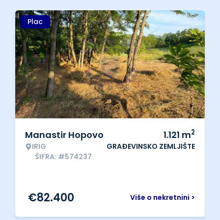
Plac
2
Manastir Hopovo
1.121
m
IRIG
GRAĐEVINSKO ZEMLJIŠTE
ŠIFRA: #574237
€
82.400
Više o nekretnini >