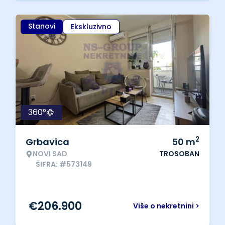
Stanovi
Ekskluzivno
360°
2
Grbavica
50
m
NOVI SAD
TROSOBAN
ŠIFRA: #573149
€
206.900
Više o nekretnini >