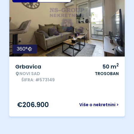
360°
2
Grbavica
50
m
NOVI SAD
TROSOBAN
ŠIFRA: #573149
€
206.900
Više o nekretnini >