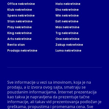
Office nekretnine
Halo nekretnine
Klub nekretnine
Eho nekretnine
Spens nekretnine
Win nekretnine
Stan nekretnine
Exit nekretnine
Play nekretnine
Max nekretnine
King nekretnine
Trg nekretnine
Arts nekretnine
One nekretnine
Renta stan
Zakup nekretnine
Prodaja nekretnine
Lumo nekretnine
Sve informacije u vezi sa imovinom, koja je na
prodaju, a iz izvora ovog sajta, smatraju se
pouzdanim informacijama. Internet prezentacija
kao takva je napravljena da prezentuje tačne
informacije, ali takav vid prezentovanja podložan je
greškama, propustima i promenama cena. Sve