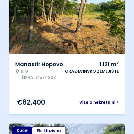
2
Manastir Hopovo
1.121
m
IRIG
GRAĐEVINSKO ZEMLJIŠTE
ŠIFRA: #574237
€
82.400
Više o nekretnini >
Kuće
Ekskluzivno