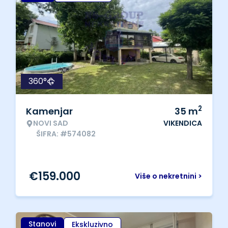
360°
2
Kamenjar
35
m
NOVI SAD
VIKENDICA
ŠIFRA: #574082
€
159.000
Više o nekretnini >
Stanovi
Ekskluzivno