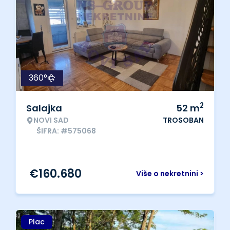
360°
2
Salajka
52
m
NOVI SAD
TROSOBAN
ŠIFRA: #575068
€
160.680
Više o nekretnini >
Plac