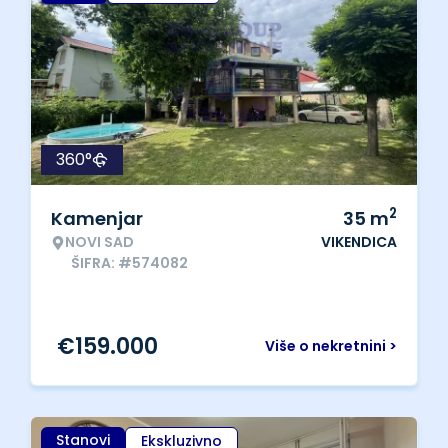
360°
2
Kamenjar
35
m
NOVI SAD
VIKENDICA
ŠIFRA: #574082
€
159.000
Više o nekretnini >
Stanovi
Ekskluzivno