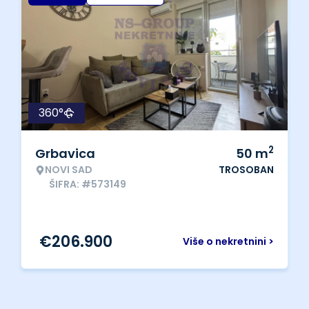
360°
2
Grbavica
50
m
NOVI SAD
TROSOBAN
ŠIFRA: #573149
€
206.900
Više o nekretnini >