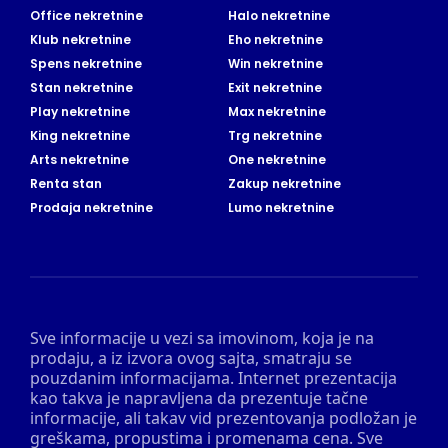
Office nekretnine
Halo nekretnine
Klub nekretnine
Eho nekretnine
Spens nekretnine
Win nekretnine
Stan nekretnine
Exit nekretnine
Play nekretnine
Max nekretnine
King nekretnine
Trg nekretnine
Arts nekretnine
One nekretnine
Renta stan
Zakup nekretnine
Prodaja nekretnine
Lumo nekretnine
Sve informacije u vezi sa imovinom, koja je na
prodaju, a iz izvora ovog sajta, smatraju se
pouzdanim informacijama. Internet prezentacija
kao takva je napravljena da prezentuje tačne
informacije, ali takav vid prezentovanja podložan je
greškama, propustima i promenama cena. Sve