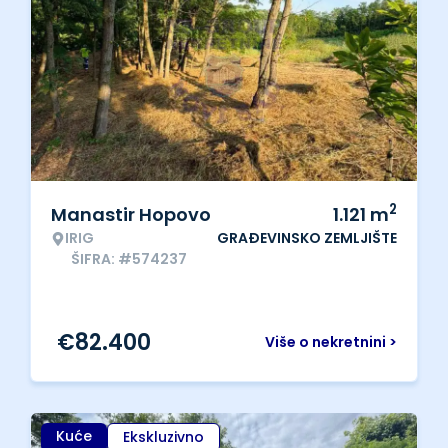
2
Manastir Hopovo
1.121
m
IRIG
GRAĐEVINSKO ZEMLJIŠTE
ŠIFRA: #574237
€
82.400
Više o nekretnini >
Kuće
Ekskluzivno