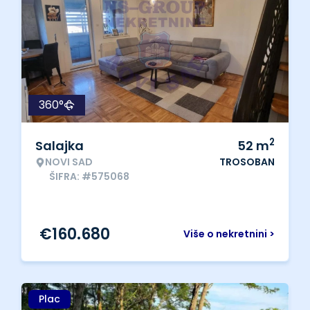
360°
2
Salajka
52
m
NOVI SAD
TROSOBAN
ŠIFRA: #575068
€
160.680
Više o nekretnini >
Plac