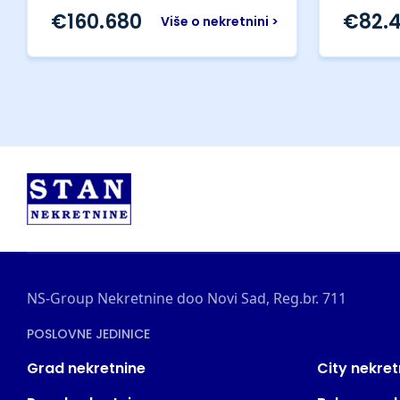
€
160.680
€
82.
Više o nekretnini >
NS-Group Nekretnine doo Novi Sad, Reg.br. 711
POSLOVNE JEDINICE
Grad nekretnine
City nekret