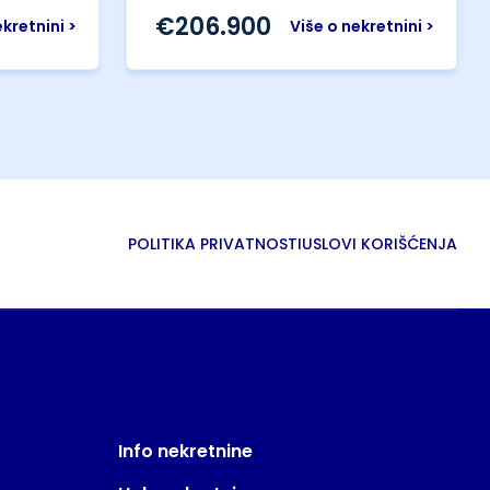
€
206.900
ekretnini >
Više o nekretnini >
POLITIKA PRIVATNOSTI
USLOVI KORIŠĆENJA
Info nekretnine