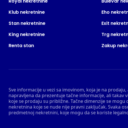
Royal nekretnine
Bulevar ne
Klub nekretnine
Eho nekret
Stan nekretnine
Exit nekret
King nekretnine
Trg nekret
Renta stan
Zakup nekr
Sve informacije u vezi sa imovinom, koja je na prodaju,
napravljena da prezentuje tačne informacije, ali taka
koje se prodaju su približne. Tačne dimenzije se mogu d
nekretnina koje se nude nije pravni zaključak. Svaka o
predmetnoj nekretnini, koje mogu da se koriste legaln