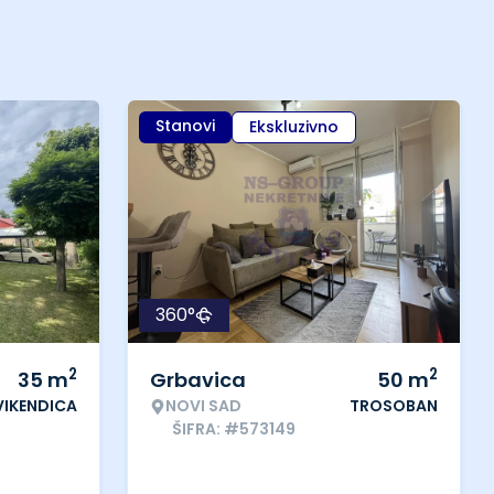
Stanovi
Ekskluzivno
360°
2
2
35
m
Grbavica
50
m
VIKENDICA
NOVI SAD
TROSOBAN
ŠIFRA: #573149