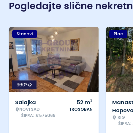
Pogledajte slične nekret
Stanovi
Plac
360°
2
Salajka
52
m
Manast
NOVI SAD
TROSOBAN
Hopov
ŠIFRA: #575068
IRIG
ŠIFRA: