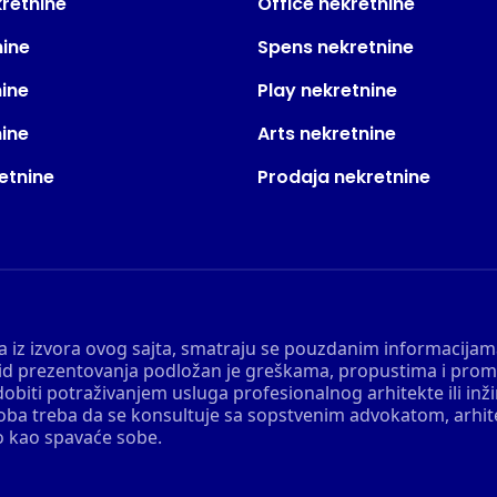
kretnine
Office nekretnine
nine
Spens nekretnine
nine
Play nekretnine
nine
Arts nekretnine
etnine
Prodaja nekretnine
 a iz izvora ovog sajta, smatraju se pouzdanim informacijama
v vid prezentovanja podložan je greškama, propustima i pro
obiti potraživanjem usluga profesionalnog arhitekte ili inž
soba treba da se konsultuje sa sopstvenim advokatom, arhi
o kao spavaće sobe.