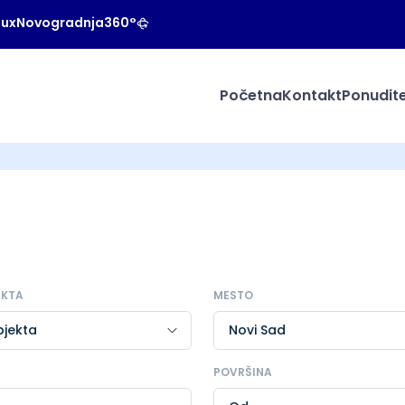
Lux
Novogradnja
360°
Početna
Kontakt
Ponudite
EKTA
MESTO
POVRŠINA