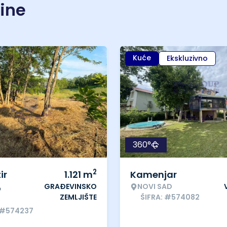
nine
Kuće
Ekskluzivno
360°
2
ir
1.121
m
Kamenjar
GRAĐEVINSKO
NOVI SAD
o
ZEMLJIŠTE
ŠIFRA: #574082
 #574237