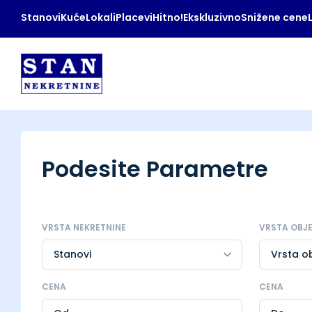
Stanovi
Kuće
Lokali
Placevi
Hitno!
Ekskluzivno
Snižene cene
Podesite Parametre
VRSTA NEKRETNINE
VRSTA OBJ
CENA
CENA