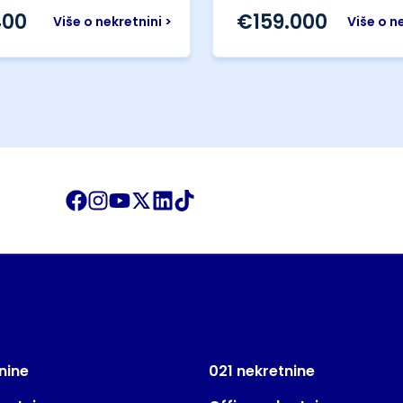
400
€
159.000
Više o nekretnini >
Više o n
nine
021 nekretnine