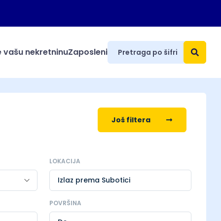
 vašu nekretninu
Zaposleni
Još filtera
LOKACIJA
Izlaz prema Subotici
POVRŠINA