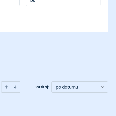
i
po datumu
Sortiraj
: