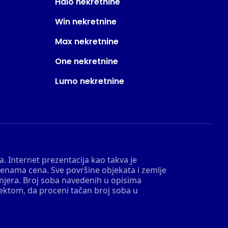
Halo nekretnine
Win nekretnine
Max nekretnine
One nekretnine
Lumo nekretnine
. Internet prezentacija kao takva je
menama cena. Sve površine objekata i zemlje
injera. Broj soba navedenih u opisima
tektom, da proceni tačan broj soba u