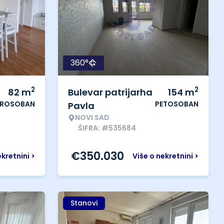
360°
2
2
82
m
Bulevar patrijarha
154
m
ROSOBAN
PETOSOBAN
Pavla
NOVI SAD
ŠIFRA: #535684
€
350.030
ekretnini >
Više o nekretnini >
Stanovi