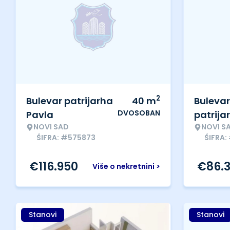
2
Bulevar patrijarha
40
m
Bulevar
DVOSOBAN
Pavla
patrija
NOVI SAD
NOVI S
ŠIFRA: #575873
ŠIFRA:
€
116.950
€
86.
Više o nekretnini >
Stanovi
Stanovi