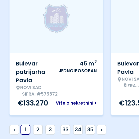
2
Bulevar
45
m
Bulevar
JEDNOIPOSOBAN
patrijarha
Pavla
NOVI S
Pavla
ŠIFRA:
NOVI SAD
ŠIFRA: #575872
€
133.270
€
123
Više o nekretnini >
<
>
1
2
3
...
33
34
35