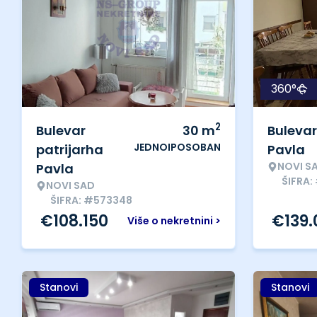
360°
2
Bulevar
30
m
Bulevar
JEDNOIPOSOBAN
patrijarha
Pavla
NOVI S
Pavla
ŠIFRA:
NOVI SAD
ŠIFRA: #573348
€
108.150
€
139
Više o nekretnini >
Stanovi
Stanovi