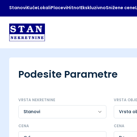
Stanovi
Kuće
Lokali
Placevi
Hitno!
Ekskluzivno
Snižene cene
Podesite Parametre
VRSTA NEKRETNINE
VRSTA OBJ
CENA
CENA