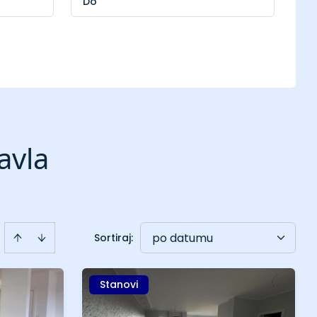
avla
po datumu
Sortiraj
:
Stanovi