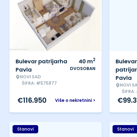
2
Bulevar patrijarha
40
m
Bulevar
DVOSOBAN
Pavla
patrija
NOVI SAD
Pavla
ŠIFRA: #575877
NOVI S
ŠIFRA:
€
116.950
€
99.
Više o nekretnini >
Stanovi
Stanovi