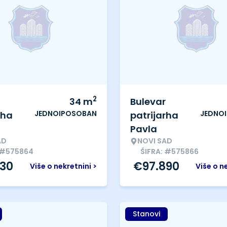
2
34
m
Bulevar
JEDNOIPOSOBAN
JEDNO
rha
patrijarha
Pavla
AD
NOVI SAD
 #575864
ŠIFRA: #575866
330
€
97.890
Više o nekretnini >
Više o n
Stanovi