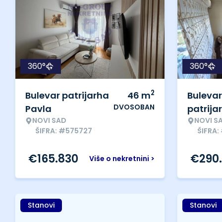
360°
360°
2
Bulevar patrijarha
46
m
Bulevar
DVOSOBAN
Pavla
patrija
NOVI SAD
NOVI S
ŠIFRA: #575727
ŠIFRA:
€
165.830
€
290
Više o nekretnini >
Stanovi
Stanovi