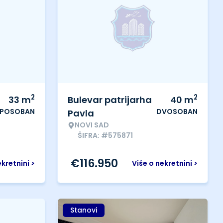
2
2
33
m
Bulevar patrijarha
40
m
IPOSOBAN
DVOSOBAN
Pavla
NOVI SAD
ŠIFRA: #575871
€
116.950
ekretnini >
Više o nekretnini >
Stanovi