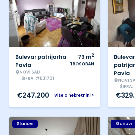
2
Bulevar patrijarha
73
m
Bulevar
TROSOBAN
Pavla
patrija
NOVI SAD
Pavla
ŠIFRA: #531701
NOVI S
ŠIFRA:
€
247.200
€
329
Više o nekretnini >
Stanovi
Stanovi