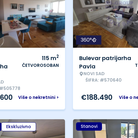
360°
2
115
m
Bulevar patrijarha
ČETVOROSOBAN
T
rha
Pavla
NOVI SAD
ŠIFRA: #570640
AD
 #505778
.600
€
188.490
Više o nekretnini >
Više o n
Stanovi
Ekskluzivno