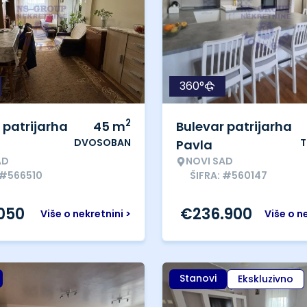
360°
2
 patrijarha
45
m
Bulevar patrijarha
DVOSOBAN
T
Pavla
AD
NOVI SAD
 #566510
ŠIFRA: #560147
.050
€
236.900
Više o nekretnini >
Više o n
Stanovi
Ekskluzivno