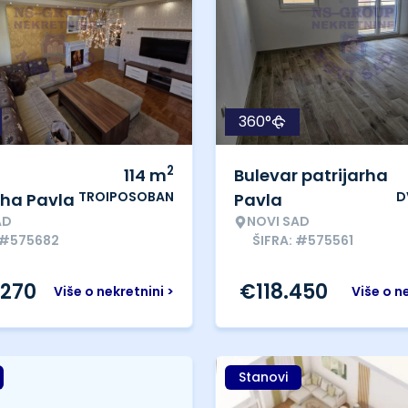
360°
2
114
m
Bulevar patrijarha
TROIPOSOBAN
D
rha Pavla
Pavla
AD
NOVI SAD
 #575682
ŠIFRA: #575561
.270
€
118.450
Više o nekretnini >
Više o n
Stanovi