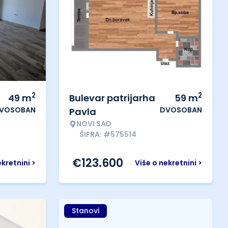
2
2
49
m
Bulevar patrijarha
59
m
VOSOBAN
DVOSOBAN
Pavla
NOVI SAD
ŠIFRA: #575514
€
123.600
ekretnini >
Više o nekretnini >
Stanovi