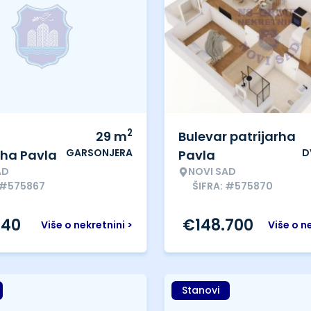
2
29
m
Bulevar patrijarha
GARSONJERA
D
rha Pavla
Pavla
AD
NOVI SAD
 #575867
ŠIFRA: #575870
340
€
148.700
Više o nekretnini >
Više o n
Stanovi