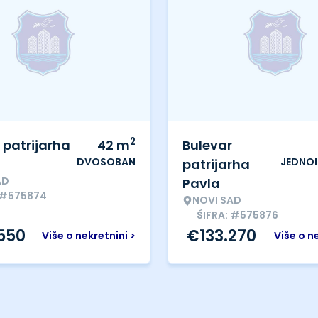
2
 patrijarha
42
m
Bulevar
DVOSOBAN
JEDNO
patrijarha
AD
Pavla
 #575874
NOVI SAD
ŠIFRA: #575876
.550
€
133.270
Više o nekretnini >
Više o n