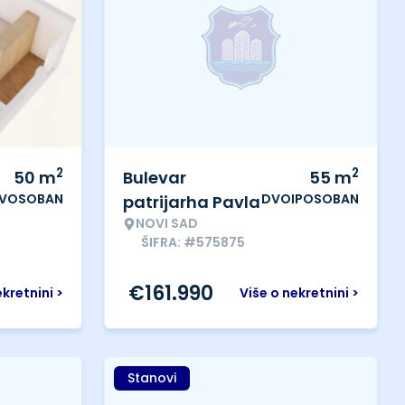
2
2
50
m
Bulevar
55
m
VOSOBAN
DVOIPOSOBAN
patrijarha Pavla
NOVI SAD
ŠIFRA: #575875
€
161.990
ekretnini >
Više o nekretnini >
Stanovi