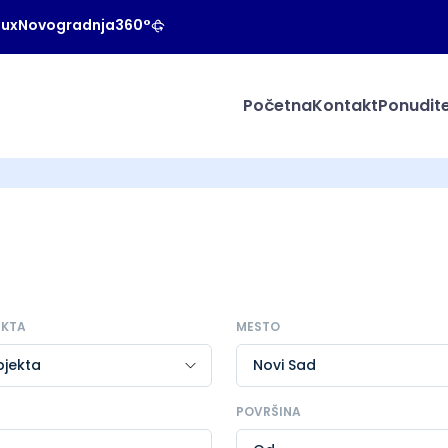
Lux
Novogradnja
360°
Početna
Kontakt
Ponudite
EKTA
MESTO
POVRŠINA