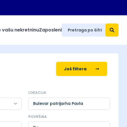
 vašu nekretninu
Zaposleni
Još filtera
LOKACIJA
Bulevar patrijarha Pavla
POVRŠINA