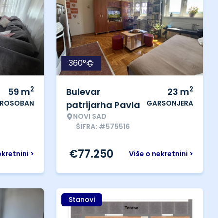
360°
2
2
59
m
Bulevar
23
m
ROSOBAN
GARSONJERA
patrijarha Pavla
NOVI SAD
ŠIFRA: #575516
€
77.250
ekretnini >
Više o nekretnini >
Stanovi