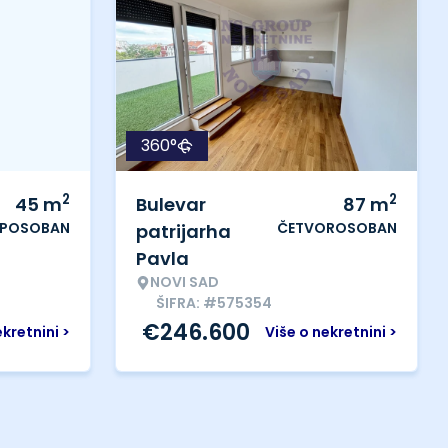
360°
2
2
45
m
Bulevar
87
m
IPOSOBAN
ČETVOROSOBAN
patrijarha
Pavla
NOVI SAD
ŠIFRA: #575354
€
246.600
ekretnini >
Više o nekretnini >