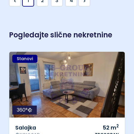
<
>
1
2
3
4
Pogledajte slične nekretnine
Stanovi
360°
2
Salajka
52
m