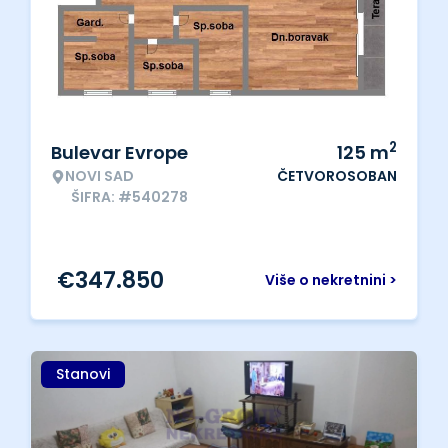
2
Bulevar Evrope
125
m
NOVI SAD
ČETVOROSOBAN
ŠIFRA: #540278
€
347.850
Više o nekretnini >
Stanovi