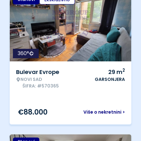
360°
2
Bulevar Evrope
29
m
NOVI SAD
GARSONJERA
ŠIFRA: #570365
€
88.000
Više o nekretnini >