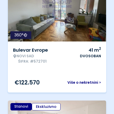
360°
2
Bulevar Evrope
41
m
NOVI SAD
DVOSOBAN
ŠIFRA: #572701
€
122.570
Više o nekretnini >
Stanovi
Ekskluzivno