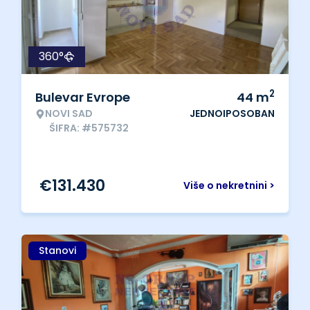
360°
2
Bulevar Evrope
44
m
NOVI SAD
JEDNOIPOSOBAN
ŠIFRA: #575732
€
131.430
Više o nekretnini >
Stanovi