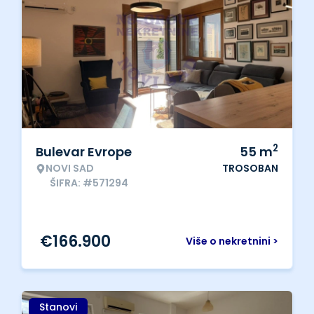
2
Bulevar Evrope
55
m
NOVI SAD
TROSOBAN
ŠIFRA: #571294
€
166.900
Više o nekretnini >
Stanovi