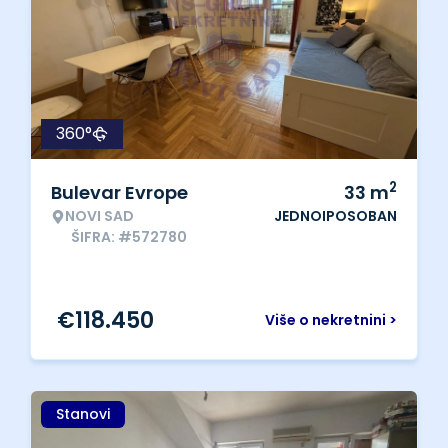
360°
2
Bulevar Evrope
33
m
NOVI SAD
JEDNOIPOSOBAN
ŠIFRA: #572780
€
118.450
Više o nekretnini >
Stanovi