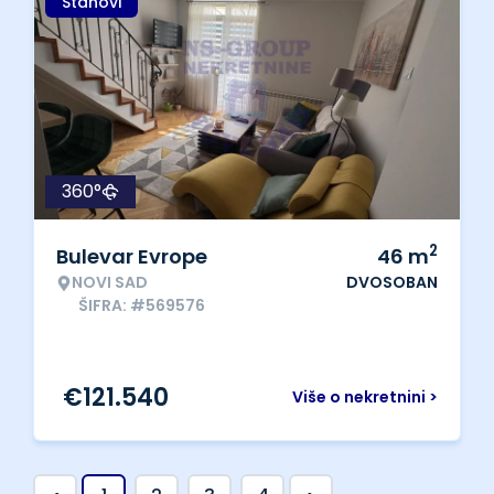
Stanovi
360°
2
Bulevar Evrope
46
m
NOVI SAD
DVOSOBAN
ŠIFRA: #569576
€
121.540
Više o nekretnini >