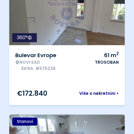
360°
2
Bulevar Evrope
61
m
NOVI SAD
TROSOBAN
ŠIFRA: #575236
€
172.840
Više o nekretnini >
Stanovi