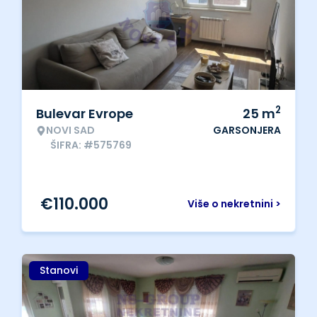
2
Bulevar Evrope
25
m
NOVI SAD
GARSONJERA
ŠIFRA: #575769
€
110.000
Više o nekretnini >
Stanovi