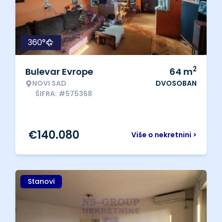
360°
2
Bulevar Evrope
64
m
NOVI SAD
DVOSOBAN
ŠIFRA: #575368
€
140.080
Više o nekretnini >
Stanovi