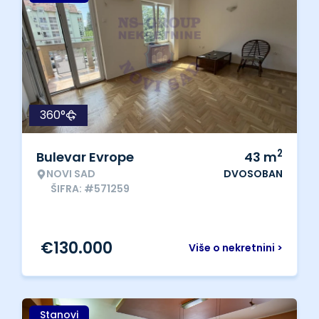
360°
2
Bulevar Evrope
43
m
NOVI SAD
DVOSOBAN
ŠIFRA: #571259
€
130.000
Više o nekretnini >
Stanovi