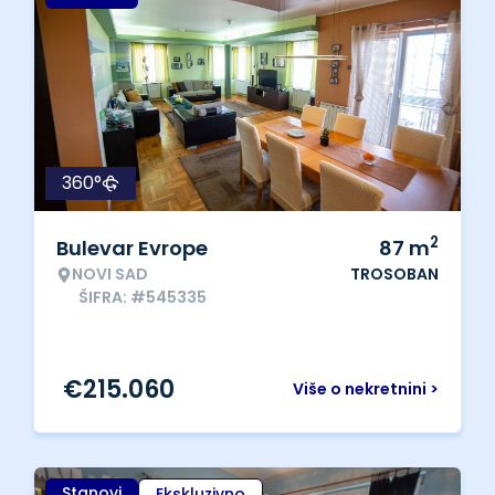
360°
2
Bulevar Evrope
87
m
NOVI SAD
TROSOBAN
ŠIFRA: #545335
€
215.060
Više o nekretnini >
Stanovi
Ekskluzivno