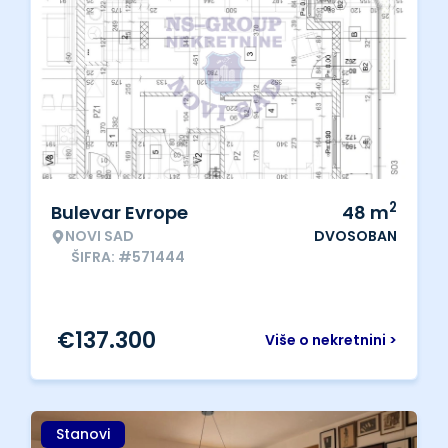
2
Bulevar Evrope
48
m
NOVI SAD
DVOSOBAN
ŠIFRA: #571444
€
137.300
Više o nekretnini >
Stanovi