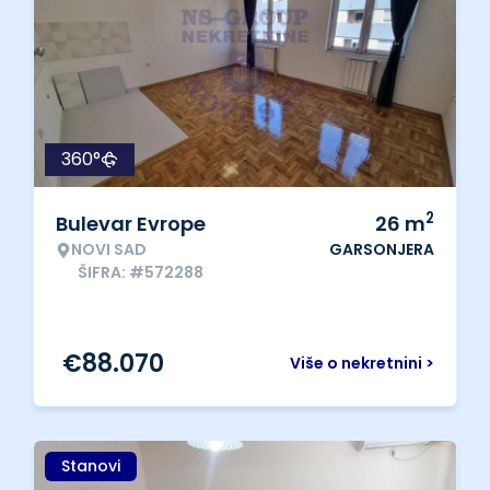
360°
2
Bulevar Evrope
26
m
NOVI SAD
GARSONJERA
ŠIFRA: #572288
€
88.070
Više o nekretnini >
Stanovi