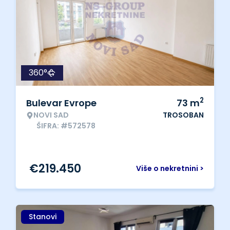
360°
2
Bulevar Evrope
73
m
NOVI SAD
TROSOBAN
ŠIFRA: #572578
€
219.450
Više o nekretnini >
Stanovi