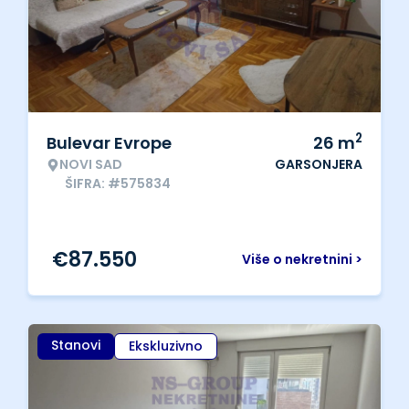
2
Bulevar Evrope
26
m
NOVI SAD
GARSONJERA
ŠIFRA: #575834
€
87.550
Više o nekretnini >
Stanovi
Ekskluzivno