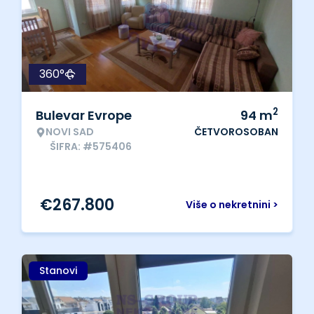
360°
2
Bulevar Evrope
94
m
NOVI SAD
ČETVOROSOBAN
ŠIFRA: #575406
€
267.800
Više o nekretnini >
Stanovi