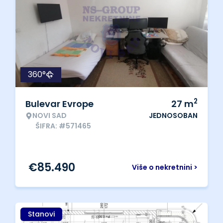
360°
2
Bulevar Evrope
27
m
NOVI SAD
JEDNOSOBAN
ŠIFRA: #571465
€
85.490
Više o nekretnini >
Stanovi