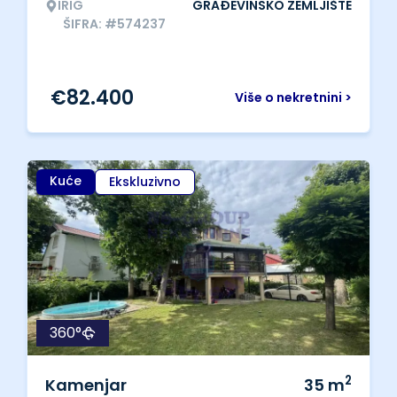
IRIG
GRAĐEVINSKO ZEMLJIŠTE
ŠIFRA: #574237
€
82.400
Više o nekretnini >
Kuće
Ekskluzivno
360°
2
Kamenjar
35
m