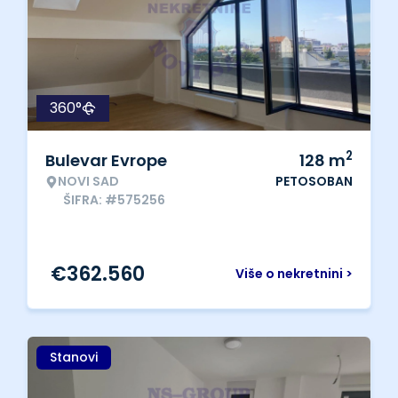
360°
2
Bulevar Evrope
128
m
NOVI SAD
PETOSOBAN
ŠIFRA: #575256
€
362.560
Više o nekretnini >
Stanovi