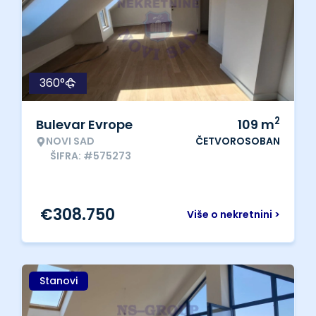
360°
2
Bulevar Evrope
109
m
NOVI SAD
ČETVOROSOBAN
ŠIFRA: #575273
€
308.750
Više o nekretnini >
Stanovi