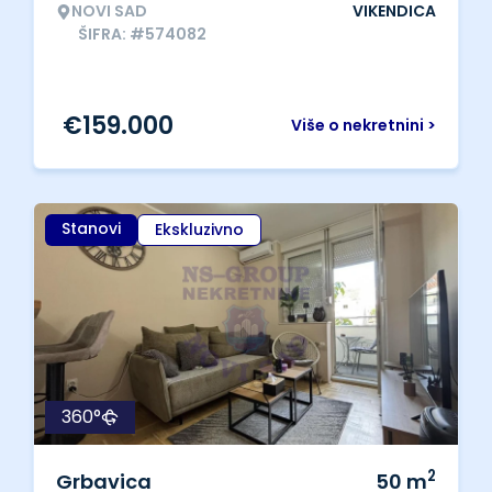
NOVI SAD
VIKENDICA
ŠIFRA: #574082
€
159.000
Više o nekretnini >
Stanovi
Ekskluzivno
360°
2
Grbavica
50
m