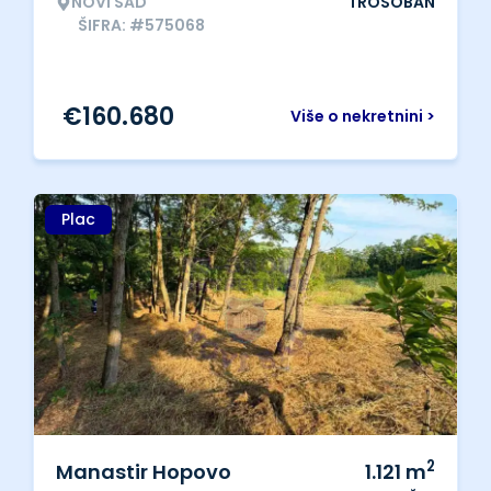
NOVI SAD
TROSOBAN
ŠIFRA: #575068
€
160.680
Više o nekretnini >
Plac
2
Manastir Hopovo
1.121
m