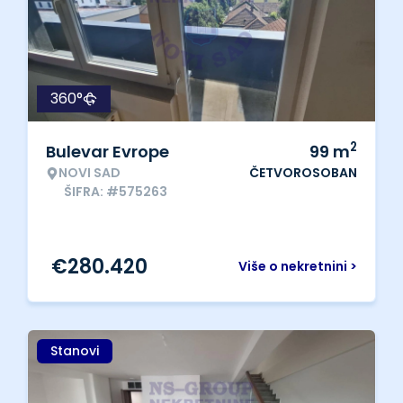
360°
2
Bulevar Evrope
99
m
NOVI SAD
ČETVOROSOBAN
ŠIFRA: #575263
€
280.420
Više o nekretnini >
Stanovi