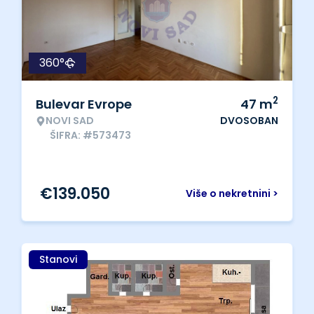
360°
2
Bulevar Evrope
47
m
NOVI SAD
DVOSOBAN
ŠIFRA: #573473
€
139.050
Više o nekretnini >
Stanovi