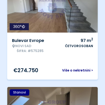
360°
2
Bulevar Evrope
97
m
NOVI SAD
ČETVOROSOBAN
ŠIFRA: #575285
€
274.750
Više o nekretnini >
Stanovi