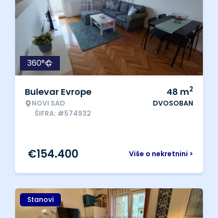
360°
2
Bulevar Evrope
48
m
NOVI SAD
DVOSOBAN
ŠIFRA: #574932
€
154.400
Više o nekretnini >
Stanovi