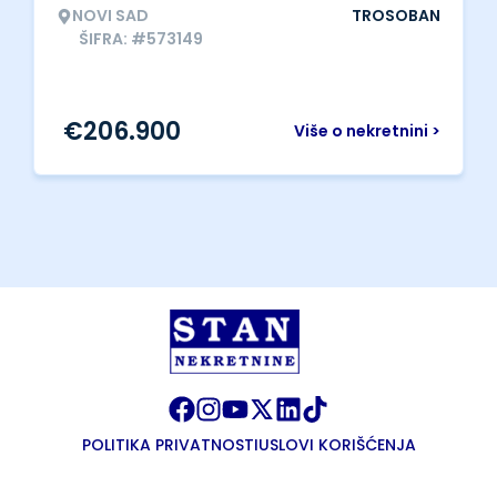
NOVI SAD
TROSOBAN
ŠIFRA: #573149
€
206.900
Više o nekretnini >
POLITIKA PRIVATNOSTI
USLOVI KORIŠĆENJA