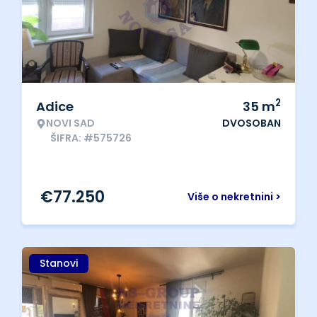
2
Adice
35
m
NOVI SAD
DVOSOBAN
ŠIFRA: #575726
€
77.250
Više o nekretnini >
Stanovi