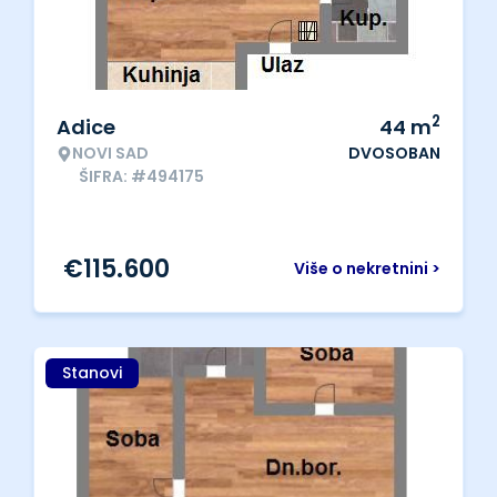
2
Adice
44
m
NOVI SAD
DVOSOBAN
ŠIFRA: #494175
€
115.600
Više o nekretnini >
Stanovi