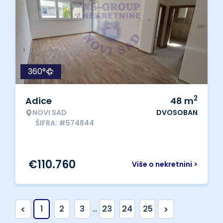
360°
2
Adice
48
m
NOVI SAD
DVOSOBAN
ŠIFRA: #574844
€
110.760
Više o nekretnini >
<
>
1
2
3
...
23
24
25