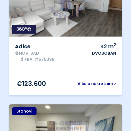
360°
2
Adice
42
m
NOVI SAD
DVOSOBAN
ŠIFRA: #575396
€
123.600
Više o nekretnini >
Stanovi