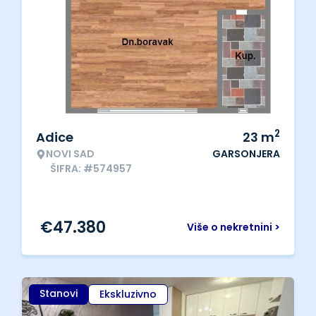
2
Adice
23
m
NOVI SAD
GARSONJERA
ŠIFRA: #574957
€
47.380
Više o nekretnini >
Stanovi
Ekskluzivno