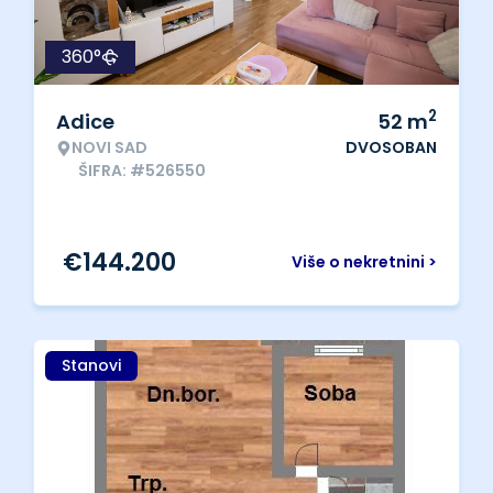
360°
2
Adice
52
m
NOVI SAD
DVOSOBAN
ŠIFRA: #526550
€
144.200
Više o nekretnini >
Stanovi