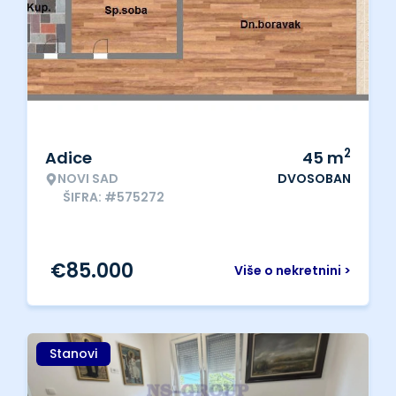
2
Adice
45
m
NOVI SAD
DVOSOBAN
ŠIFRA: #575272
€
85.000
Više o nekretnini >
Stanovi