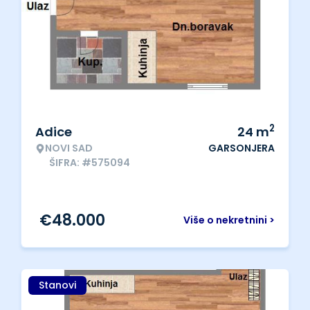
2
Adice
24
m
NOVI SAD
GARSONJERA
ŠIFRA: #575094
€
48.000
Više o nekretnini >
Stanovi