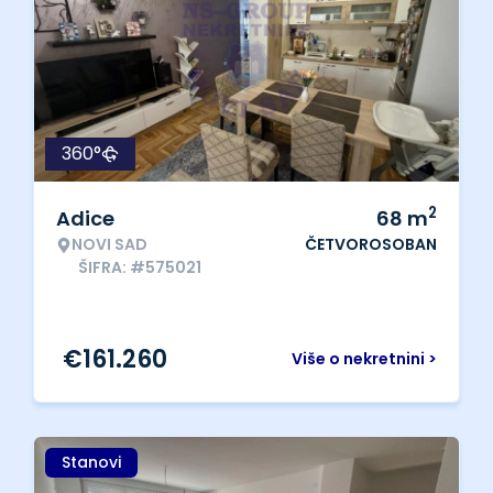
360°
2
Adice
68
m
NOVI SAD
ČETVOROSOBAN
ŠIFRA: #575021
€
161.260
Više o nekretnini >
Stanovi