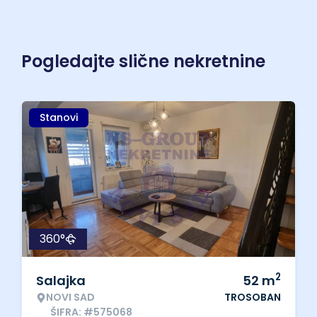
Pogledajte slične nekretnine
Stanovi
360°
2
Salajka
52
m
NOVI SAD
TROSOBAN
ŠIFRA: #575068