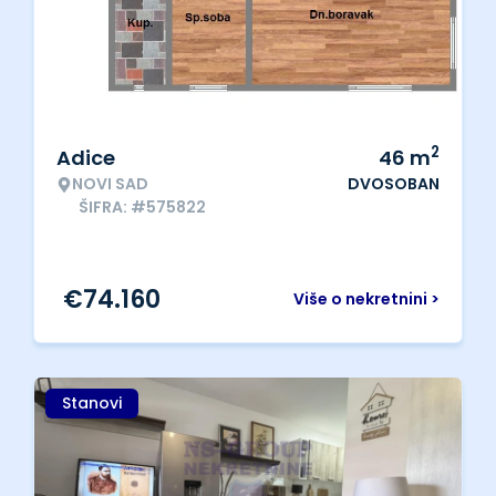
2
Adice
46
m
NOVI SAD
DVOSOBAN
ŠIFRA: #575822
€
74.160
Više o nekretnini >
Stanovi