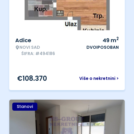
2
Adice
49
m
NOVI SAD
DVOIPOSOBAN
ŠIFRA: #494186
€
108.370
Više o nekretnini >
Stanovi