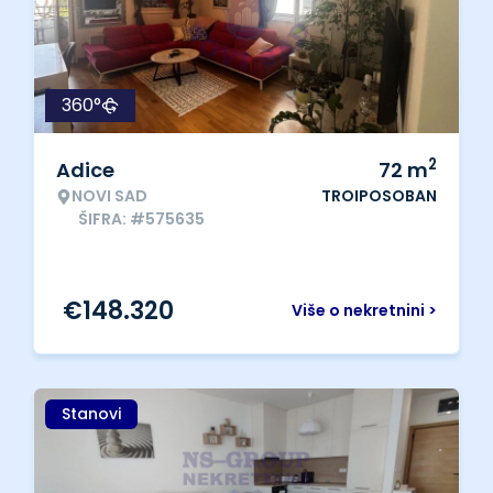
360°
2
Adice
72
m
NOVI SAD
TROIPOSOBAN
ŠIFRA: #575635
€
148.320
Više o nekretnini >
Stanovi