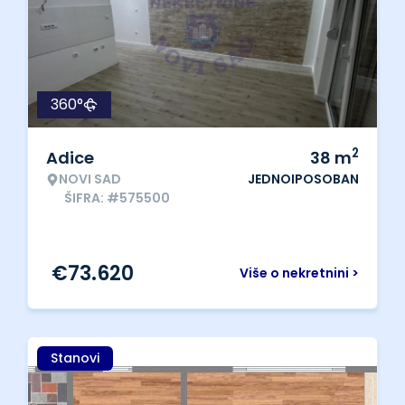
360°
2
Adice
38
m
NOVI SAD
JEDNOIPOSOBAN
ŠIFRA: #575500
€
73.620
Više o nekretnini >
Stanovi