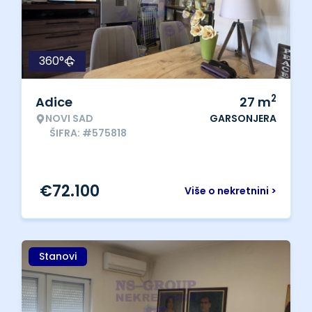
360°
2
Adice
27
m
NOVI SAD
GARSONJERA
ŠIFRA: #575818
€
72.100
Više o nekretnini >
Stanovi