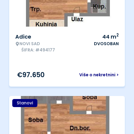
2
Adice
44
m
NOVI SAD
DVOSOBAN
ŠIFRA: #494177
€
97.650
Više o nekretnini >
Stanovi