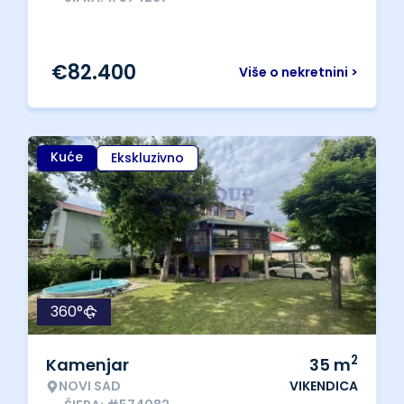
€
82.400
Više o nekretnini >
Kuće
Ekskluzivno
360°
2
Kamenjar
35
m
NOVI SAD
VIKENDICA