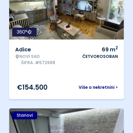
360°
2
Adice
69
m
NOVI SAD
ČETVOROSOBAN
ŠIFRA: #572688
€
154.500
Više o nekretnini >
Stanovi