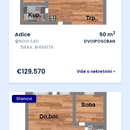
2
Adice
50
m
NOVI SAD
DVOIPOSOBAN
ŠIFRA: #494176
€
129.570
Više o nekretnini >
Stanovi