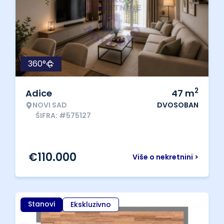
360°
2
Adice
47
m
NOVI SAD
DVOSOBAN
ŠIFRA: #575127
€
110.000
Više o nekretnini >
Stanovi
Ekskluzivno