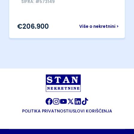
ŠIFRA: #573149
€
206.900
Više o nekretnini >
POLITIKA PRIVATNOSTI
USLOVI KORIŠĆENJA