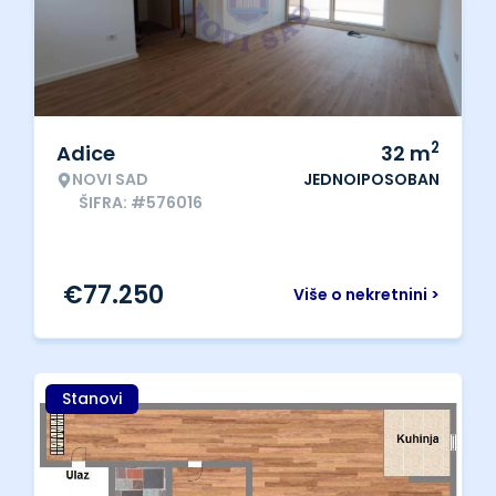
2
Adice
32
m
NOVI SAD
JEDNOIPOSOBAN
ŠIFRA: #576016
€
77.250
Više o nekretnini >
Stanovi