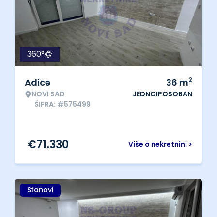
360°
2
Adice
36
m
NOVI SAD
JEDNOIPOSOBAN
ŠIFRA: #575499
€
71.330
Više o nekretnini >
Stanovi