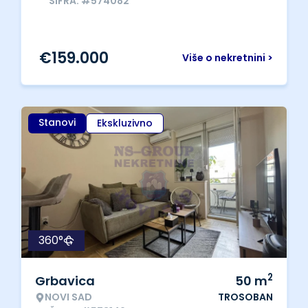
ŠIFRA: #574082
€
159.000
Više o nekretnini >
Stanovi
Ekskluzivno
360°
2
Grbavica
50
m
NOVI SAD
TROSOBAN