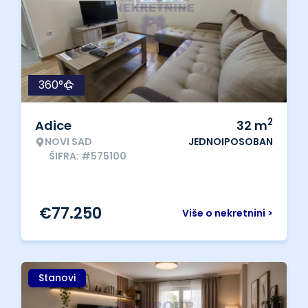
360°
2
Adice
32
m
NOVI SAD
JEDNOIPOSOBAN
ŠIFRA: #575100
€
77.250
Više o nekretnini >
Stanovi