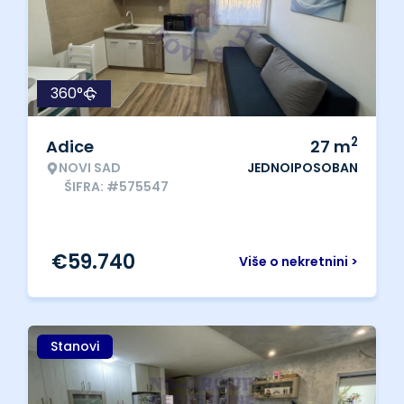
360°
2
Adice
27
m
NOVI SAD
JEDNOIPOSOBAN
ŠIFRA: #575547
€
59.740
Više o nekretnini >
Stanovi