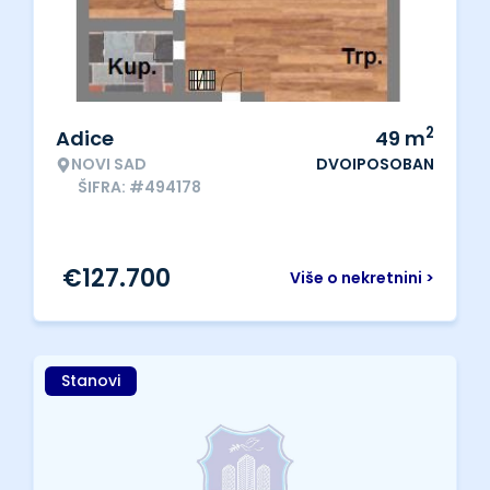
2
Adice
49
m
NOVI SAD
DVOIPOSOBAN
ŠIFRA: #494178
€
127.700
Više o nekretnini >
Stanovi