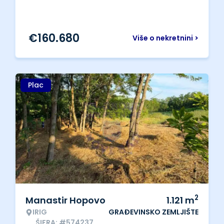
€
160.680
Više o nekretnini >
Plac
2
Manastir Hopovo
1.121
m
IRIG
GRAĐEVINSKO ZEMLJIŠTE
ŠIFRA: #574237