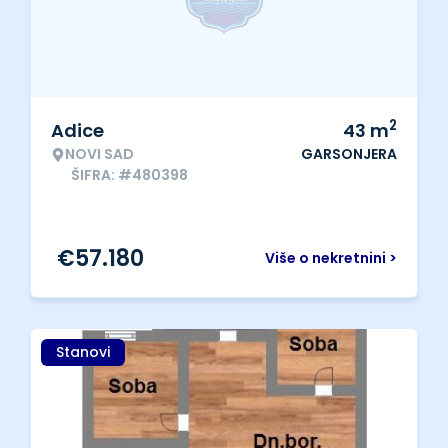
2
Adice
43
m
NOVI SAD
GARSONJERA
ŠIFRA: #480398
€
57.180
Više o nekretnini >
Stanovi