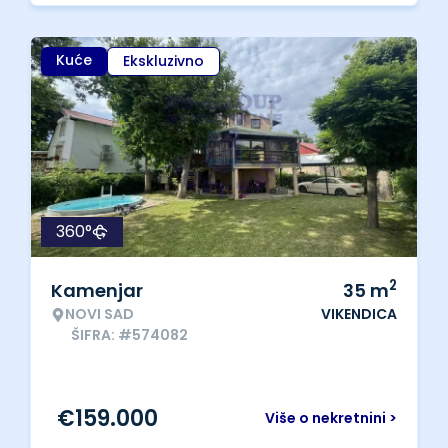
Kuće
Ekskluzivno
360°
2
Kamenjar
35
m
NOVI SAD
VIKENDICA
ŠIFRA: #574082
€
159.000
Više o nekretnini >