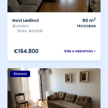
2
Novi Ledinci
80
m
LEDINCI
TROSOBAN
ŠIFRA: #525181
€
164.800
Više o nekretnini >
Stanovi