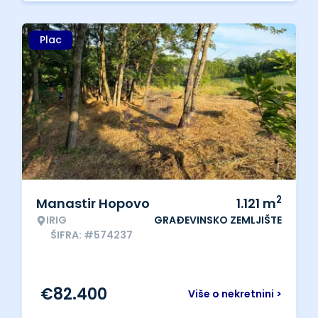
Plac
2
Manastir Hopovo
1.121
m
IRIG
GRAĐEVINSKO ZEMLJIŠTE
ŠIFRA: #574237
€
82.400
Više o nekretnini >