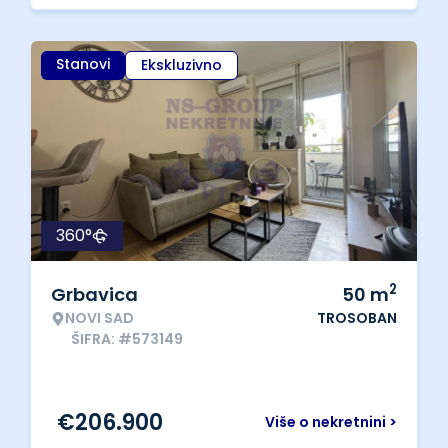
Stanovi
Ekskluzivno
360°
2
Grbavica
50
m
NOVI SAD
TROSOBAN
ŠIFRA: #573149
€
206.900
Više o nekretnini >