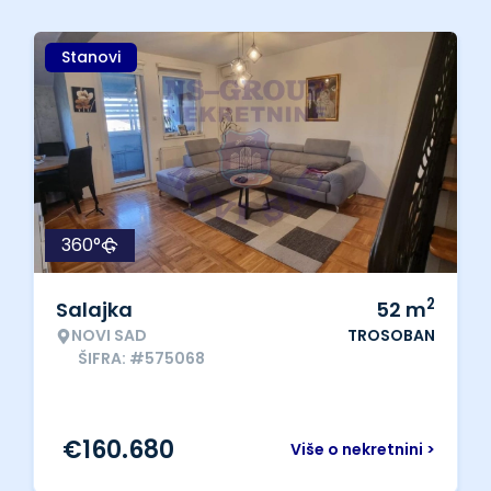
Stanovi
360°
2
Salajka
52
m
NOVI SAD
TROSOBAN
ŠIFRA: #575068
€
160.680
Više o nekretnini >