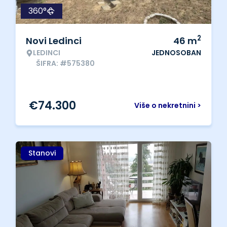
360°
2
Novi Ledinci
46
m
LEDINCI
JEDNOSOBAN
ŠIFRA: #575380
€
74.300
Više o nekretnini >
Stanovi