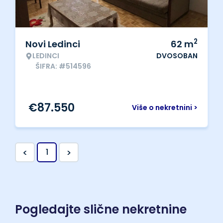
2
Novi Ledinci
62
m
LEDINCI
DVOSOBAN
ŠIFRA: #514596
€
87.550
Više o nekretnini >
<
>
1
Pogledajte slične nekretnine