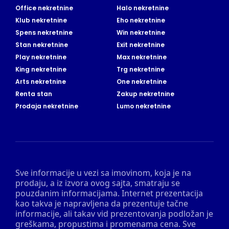
Office nekretnine
Halo nekretnine
Klub nekretnine
Eho nekretnine
Spens nekretnine
Win nekretnine
Stan nekretnine
Exit nekretnine
Play nekretnine
Max nekretnine
King nekretnine
Trg nekretnine
Arts nekretnine
One nekretnine
Renta stan
Zakup nekretnine
Prodaja nekretnine
Lumo nekretnine
Sve informacije u vezi sa imovinom, koja je na
prodaju, a iz izvora ovog sajta, smatraju se
pouzdanim informacijama. Internet prezentacija
kao takva je napravljena da prezentuje tačne
informacije, ali takav vid prezentovanja podložan je
greškama, propustima i promenama cena. Sve