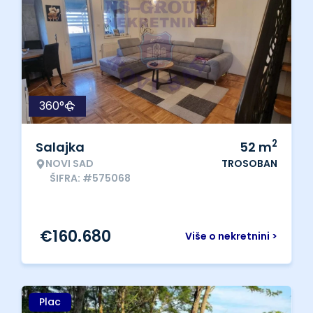
360°
2
Salajka
52
m
NOVI SAD
TROSOBAN
ŠIFRA: #575068
€
160.680
Više o nekretnini >
Plac