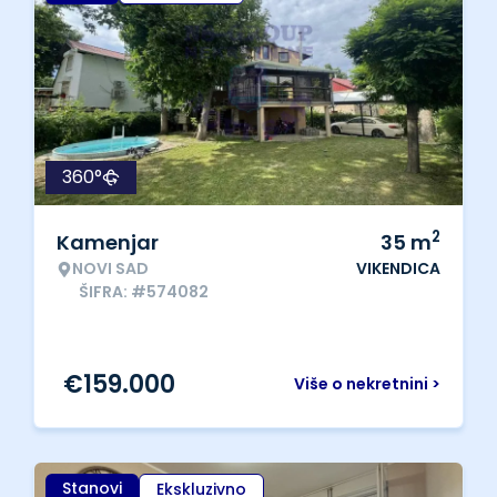
360°
2
Kamenjar
35
m
NOVI SAD
VIKENDICA
ŠIFRA: #574082
€
159.000
Više o nekretnini >
Stanovi
Ekskluzivno