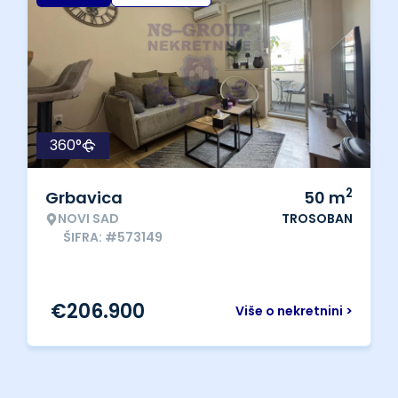
360°
2
Grbavica
50
m
NOVI SAD
TROSOBAN
ŠIFRA: #573149
€
206.900
Više o nekretnini >