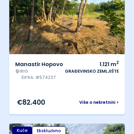
2
Manastir Hopovo
1.121
m
IRIG
GRAĐEVINSKO ZEMLJIŠTE
ŠIFRA: #574237
€
82.400
Više o nekretnini >
Kuće
Ekskluzivno