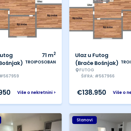
2
Futog
71
m
Ulaz u Futog
TROIPOSOBAN
TRO
Bošnjak)
(Braće Bošnjak)
FUTOG
 #567959
ŠIFRA: #567966
.950
€
138.950
Više o nekretnini >
Više o n
Stanovi