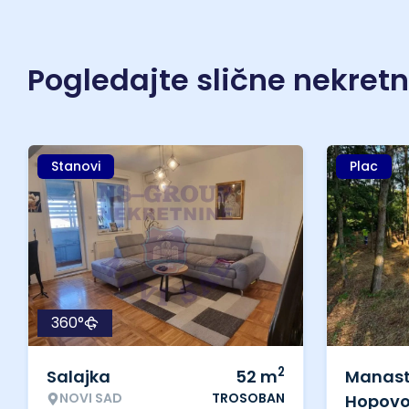
Pogledajte slične nekret
Stanovi
Plac
360°
2
Salajka
52
m
Manast
NOVI SAD
TROSOBAN
Hopov