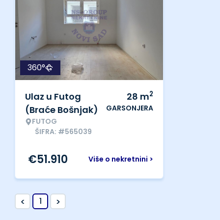
360°
2
Ulaz u Futog
28
m
GARSONJERA
(Braće Bošnjak)
FUTOG
ŠIFRA: #565039
€
51.910
Više o nekretnini >
<
>
1