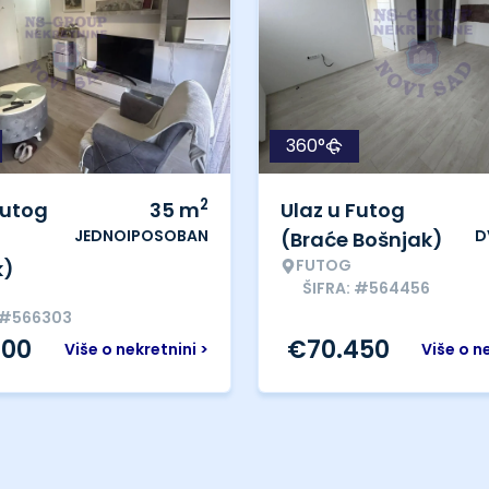
360°
2
Futog
35
m
Ulaz u Futog
JEDNOIPOSOBAN
D
(Braće Bošnjak)
FUTOG
k)
ŠIFRA: #564456
 #566303
000
€
70.450
Više o nekretnini >
Više o n