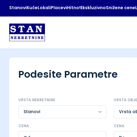
Stanovi
Kuće
Lokali
Placevi
Hitno!
Ekskluzivno
Snižene cene
Podesite Parametre
VRSTA NEKRETNINE
VRSTA OBJ
CENA
CENA