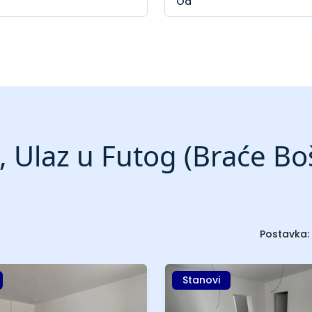
 Ulaz u Futog (Braće Bo
Postavka:
Stanovi