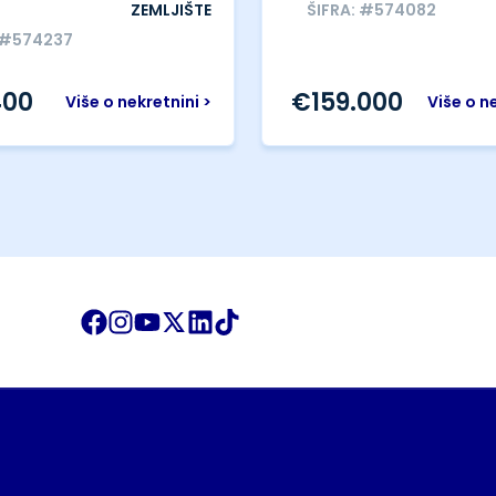
ZEMLJIŠTE
ŠIFRA: #574082
 #574237
400
€
159.000
Više o nekretnini >
Više o n