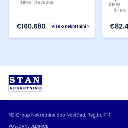
ŠIFRA: #575068
IRIG
ŠIFRA:
€
160.680
€
82.
Više o nekretnini >
NS-Group Nekretnine doo Novi Sad, Reg.br. 711
POSLOVNE JEDINICE