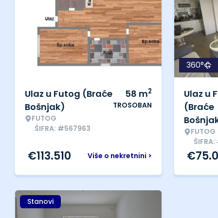
360°
2
Ulaz u Futog (Braće
58
m
Ulaz u 
TROSOBAN
Bošnjak)
(Braće
FUTOG
Bošnja
ŠIFRA: #567963
FUTOG
ŠIFRA:
€
113.510
€
75.
Više o nekretnini >
Stanovi