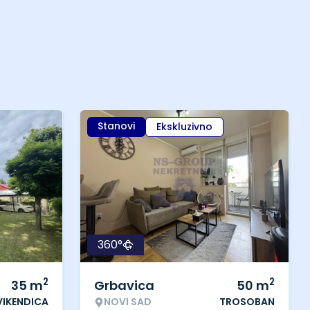
Stanovi
Ekskluzivno
360°
2
2
35
m
Grbavica
50
m
VIKENDICA
NOVI SAD
TROSOBAN