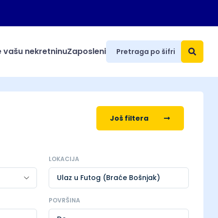
 vašu nekretninu
Zaposleni
Još filtera
LOKACIJA
Ulaz u Futog (Braće Bošnjak)
POVRŠINA