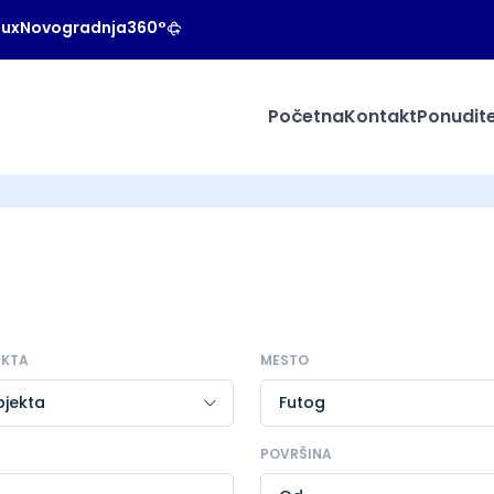
Lux
Novogradnja
360°
Početna
Kontakt
Ponudite
EKTA
MESTO
POVRŠINA