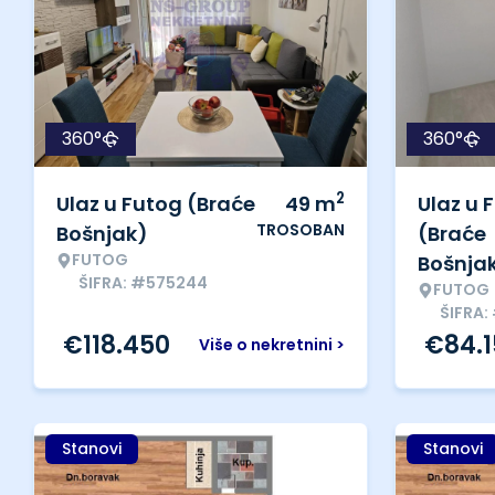
360°
360°
2
Ulaz u Futog (Braće
49
m
Ulaz u 
TROSOBAN
Bošnjak)
(Braće
FUTOG
Bošnja
ŠIFRA: #575244
FUTOG
ŠIFRA
€
118.450
€
84.
Više o nekretnini >
Stanovi
Stanovi