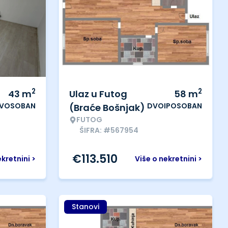
2
2
43
m
Ulaz u Futog
58
m
VOSOBAN
DVOIPOSOBAN
(Braće Bošnjak)
FUTOG
ŠIFRA: #567954
€
113.510
ekretnini >
Više o nekretnini >
Stanovi