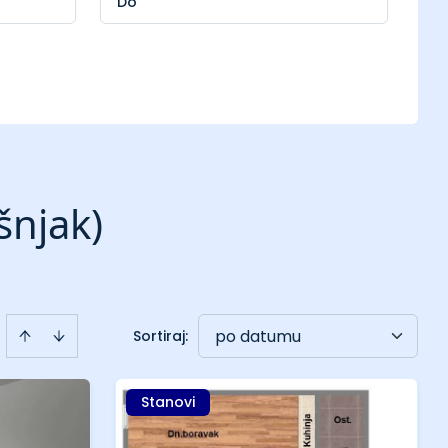
šnjak)
po datumu
Sortiraj
:
Stanovi