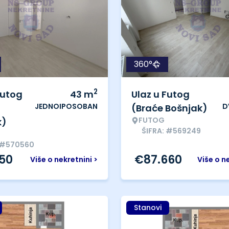
360°
2
Futog
43
m
Ulaz u Futog
JEDNOIPOSOBAN
D
(Braće Bošnjak)
FUTOG
k)
ŠIFRA: #569249
: #570560
150
€
87.660
Više o nekretnini >
Više o n
Stanovi