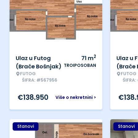
2
Ulaz u Futog
71
m
Ulaz u 
TROIPOSOBAN
(Braće Bošnjak)
(Braće 
FUTOG
FUTOG
ŠIFRA: #567956
ŠIFRA:
€
138.950
€
138
Više o nekretnini >
Stanovi
Stanovi