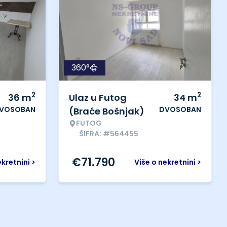
360°
2
2
36
m
Ulaz u Futog
34
m
VOSOBAN
DVOSOBAN
(Braće Bošnjak)
FUTOG
ŠIFRA: #564455
€
71.790
ekretnini >
Više o nekretnini >