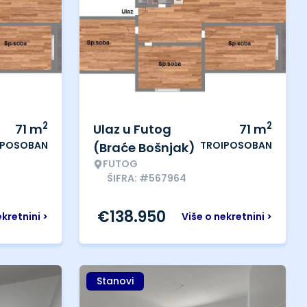
2
2
71
m
Ulaz u Futog
71
m
IPOSOBAN
TROIPOSOBAN
(Braće Bošnjak)
FUTOG
ŠIFRA: #567964
€
138.950
ekretnini >
Više o nekretnini >
Stanovi