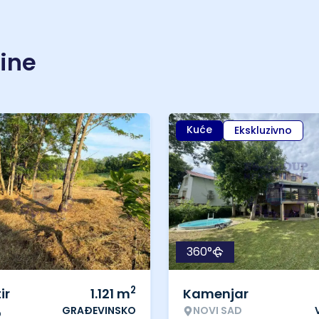
nine
Kuće
Ekskluzivno
360°
2
ir
1.121
m
Kamenjar
GRAĐEVINSKO
NOVI SAD
o