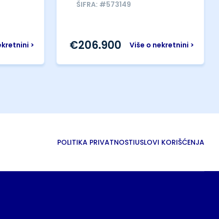
ŠIFRA: #573149
€
206.900
ekretnini >
Više o nekretnini >
POLITIKA PRIVATNOSTI
USLOVI KORIŠĆENJA