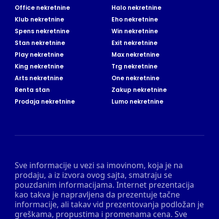
Office nekretnine
Halo nekretnine
Klub nekretnine
Eho nekretnine
Spens nekretnine
Win nekretnine
Stan nekretnine
Exit nekretnine
Play nekretnine
Max nekretnine
King nekretnine
Trg nekretnine
Arts nekretnine
One nekretnine
Renta stan
Zakup nekretnine
Prodaja nekretnine
Lumo nekretnine
Sve informacije u vezi sa imovinom, koja je na
prodaju, a iz izvora ovog sajta, smatraju se
pouzdanim informacijama. Internet prezentacija
kao takva je napravljena da prezentuje tačne
informacije, ali takav vid prezentovanja podložan je
greškama, propustima i promenama cena. Sve