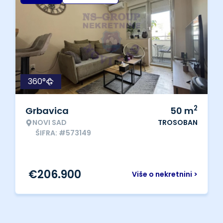
360°
2
Grbavica
50
m
NOVI SAD
TROSOBAN
ŠIFRA: #573149
€
206.900
Više o nekretnini >