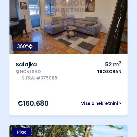
360°
2
Salajka
52
m
NOVI SAD
TROSOBAN
ŠIFRA: #575068
€
160.680
Više o nekretnini >
Plac