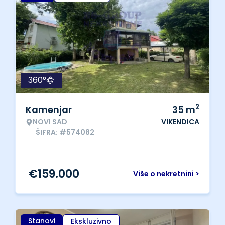
360°
2
Kamenjar
35
m
NOVI SAD
VIKENDICA
ŠIFRA: #574082
€
159.000
Više o nekretnini >
Stanovi
Ekskluzivno