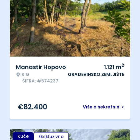
2
Manastir Hopovo
1.121
m
IRIG
GRAĐEVINSKO ZEMLJIŠTE
ŠIFRA: #574237
€
82.400
Više o nekretnini >
Kuće
Ekskluzivno