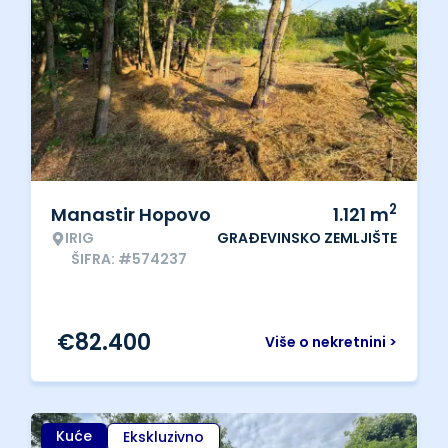
2
Manastir Hopovo
1.121
m
IRIG
GRAĐEVINSKO ZEMLJIŠTE
ŠIFRA: #574237
€
82.400
Više o nekretnini >
Kuće
Ekskluzivno