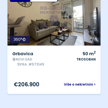
360°
2
Grbavica
50
m
NOVI SAD
TROSOBAN
ŠIFRA: #573149
€
206.900
Više o nekretnini >