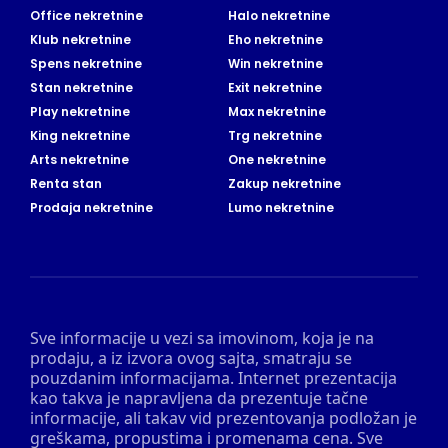
Office nekretnine
Halo nekretnine
Klub nekretnine
Eho nekretnine
Spens nekretnine
Win nekretnine
Stan nekretnine
Exit nekretnine
Play nekretnine
Max nekretnine
King nekretnine
Trg nekretnine
Arts nekretnine
One nekretnine
Renta stan
Zakup nekretnine
Prodaja nekretnine
Lumo nekretnine
Sve informacije u vezi sa imovinom, koja je na
prodaju, a iz izvora ovog sajta, smatraju se
pouzdanim informacijama. Internet prezentacija
kao takva je napravljena da prezentuje tačne
informacije, ali takav vid prezentovanja podložan je
greškama, propustima i promenama cena. Sve