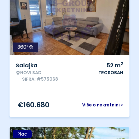
360°
2
Salajka
52
m
NOVI SAD
TROSOBAN
ŠIFRA: #575068
€
160.680
Više o nekretnini >
Plac