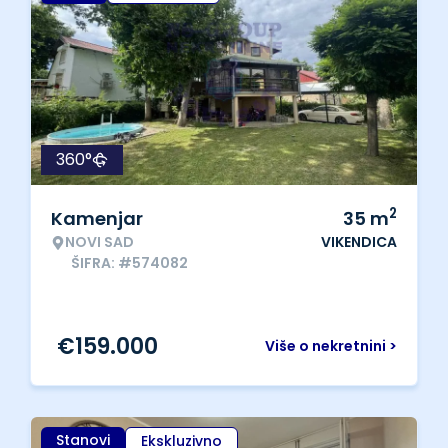
360°
2
Kamenjar
35
m
NOVI SAD
VIKENDICA
ŠIFRA: #574082
€
159.000
Više o nekretnini >
Stanovi
Ekskluzivno