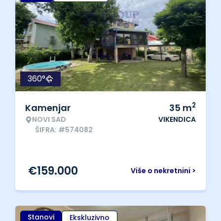
360°
2
Kamenjar
35
m
NOVI SAD
VIKENDICA
ŠIFRA: #574082
€
159.000
Više o nekretnini >
Stanovi
Ekskluzivno