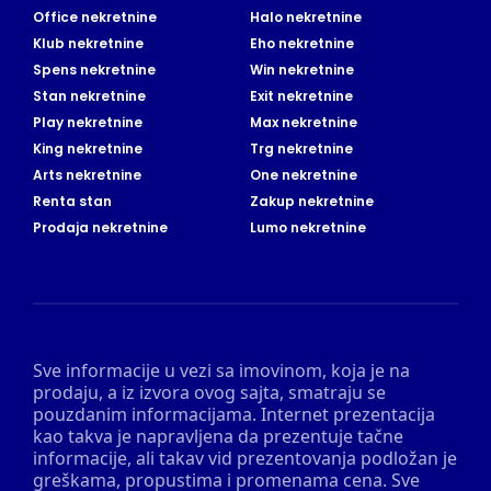
Office nekretnine
Halo nekretnine
Klub nekretnine
Eho nekretnine
Spens nekretnine
Win nekretnine
Stan nekretnine
Exit nekretnine
Play nekretnine
Max nekretnine
King nekretnine
Trg nekretnine
Arts nekretnine
One nekretnine
Renta stan
Zakup nekretnine
Prodaja nekretnine
Lumo nekretnine
Sve informacije u vezi sa imovinom, koja je na
prodaju, a iz izvora ovog sajta, smatraju se
pouzdanim informacijama. Internet prezentacija
kao takva je napravljena da prezentuje tačne
informacije, ali takav vid prezentovanja podložan je
greškama, propustima i promenama cena. Sve