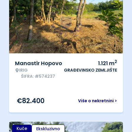
2
Manastir Hopovo
1.121
m
IRIG
GRAĐEVINSKO ZEMLJIŠTE
ŠIFRA: #574237
€
82.400
Više o nekretnini >
Kuće
Ekskluzivno