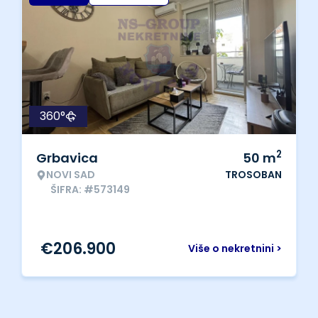
360°
2
Grbavica
50
m
NOVI SAD
TROSOBAN
ŠIFRA: #573149
€
206.900
Više o nekretnini >