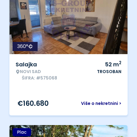
360°
2
Salajka
52
m
NOVI SAD
TROSOBAN
ŠIFRA: #575068
€
160.680
Više o nekretnini >
Plac