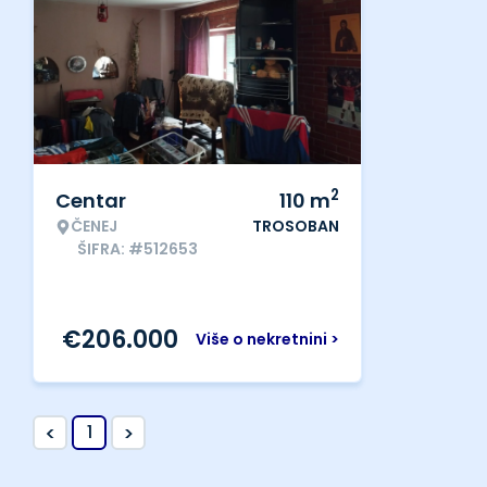
2
Centar
110
m
ČENEJ
TROSOBAN
ŠIFRA: #512653
€
206.000
Više o nekretnini >
<
>
1