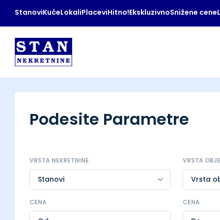
Stanovi
Kuće
Lokali
Placevi
Hitno!
Ekskluzivno
Snižene cene
Podesite Parametre
VRSTA NEKRETNINE
VRSTA OBJ
CENA
CENA