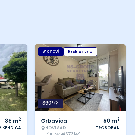
Stanovi
Ekskluzivno
360°
2
2
35
m
Grbavica
50
m
VIKENDICA
NOVI SAD
TROSOBAN
ŠIFRA: #573149