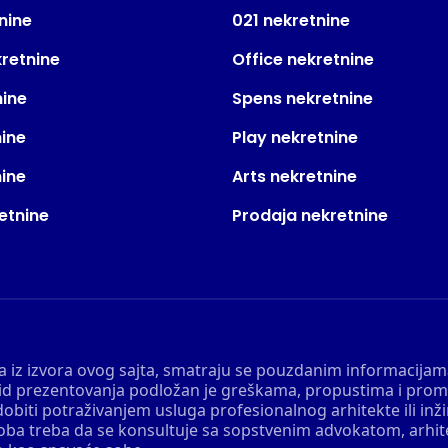
nine
021 nekretnine
kretnine
Office nekretnine
nine
Spens nekretnine
nine
Play nekretnine
nine
Arts nekretnine
etnine
Prodaja nekretnine
 a iz izvora ovog sajta, smatraju se pouzdanim informacijama
v vid prezentovanja podložan je greškama, propustima i pro
obiti potraživanjem usluga profesionalnog arhitekte ili inž
soba treba da se konsultuje sa sopstvenim advokatom, arhi