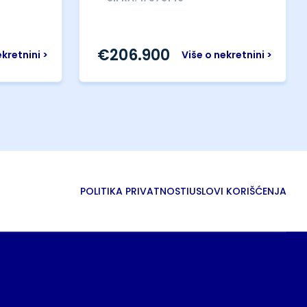
€
206.900
ekretnini >
Više o nekretnini >
POLITIKA PRIVATNOSTI
USLOVI KORIŠĆENJA