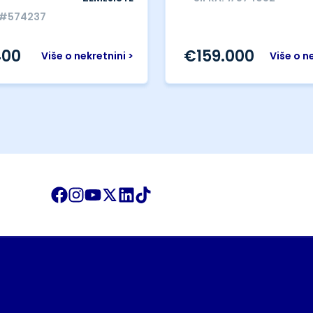
 #574237
400
€
159.000
Više o nekretnini >
Više o n