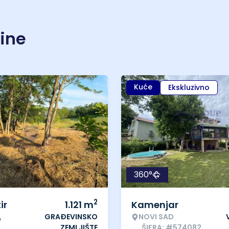
nine
Kuće
Ekskluzivno
360°
2
ir
1.121
m
Kamenjar
GRAĐEVINSKO
NOVI SAD
o
ZEMLJIŠTE
ŠIFRA: #574082