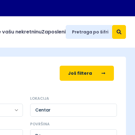
 vašu nekretninu
Zaposleni
Još filtera
LOKACIJA
Centar
POVRŠINA