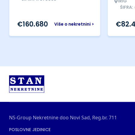
IRIG
ŠIFRA:
€
160.680
€
82.
Više o nekretnini >
NS-Group Nekretnine doo Novi Sad, Reg.br. 711
POSLOVNE JEDINICE