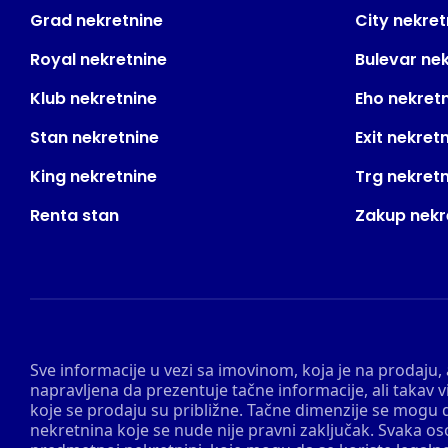
Grad nekretnine
City nekret
Royal nekretnine
Bulevar ne
Klub nekretnine
Eho nekret
Stan nekretnine
Exit nekret
King nekretnine
Trg nekret
Renta stan
Zakup nekr
Sve informacije u vezi sa imovinom, koja je na prodaju,
napravljena da prezentuje tačne informacije, ali taka
koje se prodaju su približne. Tačne dimenzije se mogu d
nekretnina koje se nude nije pravni zaključak. Svaka o