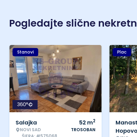
Pogledajte slične nekret
Stanovi
Plac
360°
2
Salajka
52
m
Manast
NOVI SAD
TROSOBAN
Hopov
ŠIFRA: #575068