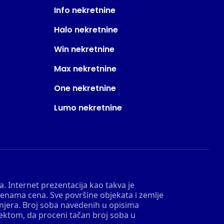
Info nekretnine
Halo nekretnine
Win nekretnine
Max nekretnine
One nekretnine
Lumo nekretnine
. Internet prezentacija kao takva je
menama cena. Sve površine objekata i zemlje
injera. Broj soba navedenih u opisima
tektom, da proceni tačan broj soba u