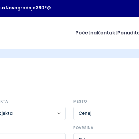
Lux
Novogradnja
360°
Početna
Kontakt
Ponudite
EKTA
MESTO
POVRŠINA