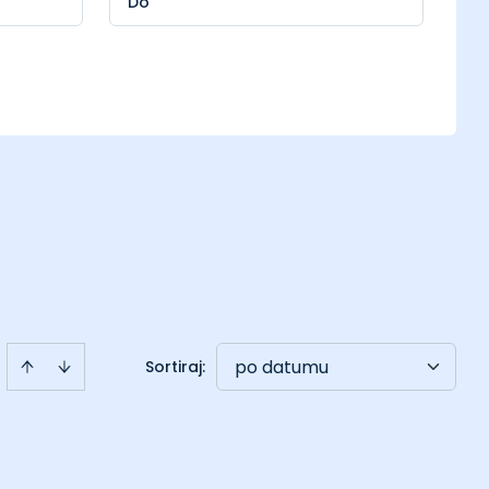
po datumu
Sortiraj
: