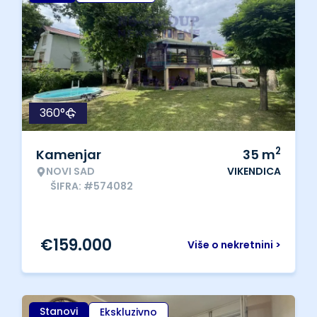
360°
2
Kamenjar
35
m
NOVI SAD
VIKENDICA
ŠIFRA: #574082
€
159.000
Više o nekretnini >
Stanovi
Ekskluzivno