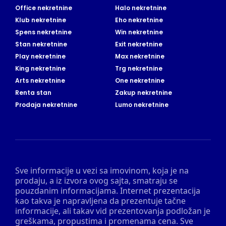
Office nekretnine
Halo nekretnine
Klub nekretnine
Eho nekretnine
Spens nekretnine
Win nekretnine
Stan nekretnine
Exit nekretnine
Play nekretnine
Max nekretnine
King nekretnine
Trg nekretnine
Arts nekretnine
One nekretnine
Renta stan
Zakup nekretnine
Prodaja nekretnine
Lumo nekretnine
Sve informacije u vezi sa imovinom, koja je na
prodaju, a iz izvora ovog sajta, smatraju se
pouzdanim informacijama. Internet prezentacija
kao takva je napravljena da prezentuje tačne
informacije, ali takav vid prezentovanja podložan je
greškama, propustima i promenama cena. Sve