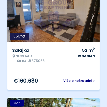
360°
2
Salajka
52
m
NOVI SAD
TROSOBAN
ŠIFRA: #575068
€
160.680
Više o nekretnini >
Plac