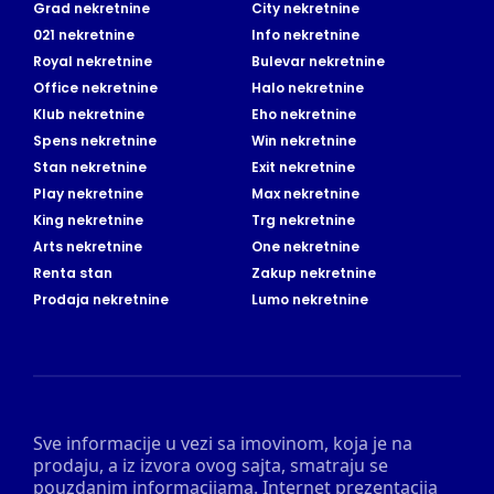
Grad nekretnine
City nekretnine
021 nekretnine
Info nekretnine
Royal nekretnine
Bulevar nekretnine
Office nekretnine
Halo nekretnine
Klub nekretnine
Eho nekretnine
Spens nekretnine
Win nekretnine
Stan nekretnine
Exit nekretnine
Play nekretnine
Max nekretnine
King nekretnine
Trg nekretnine
Arts nekretnine
One nekretnine
Renta stan
Zakup nekretnine
Prodaja nekretnine
Lumo nekretnine
Sve informacije u vezi sa imovinom, koja je na
prodaju, a iz izvora ovog sajta, smatraju se
pouzdanim informacijama. Internet prezentacija