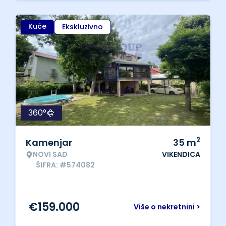
Kuće
Ekskluzivno
360°
2
Kamenjar
35
m
NOVI SAD
VIKENDICA
ŠIFRA: #574082
€
159.000
Više o nekretnini >