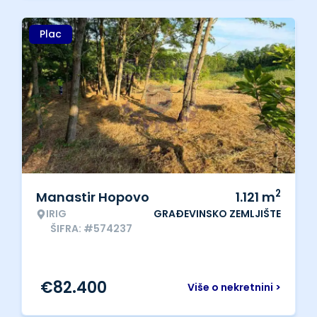
Plac
2
Manastir Hopovo
1.121
m
IRIG
GRAĐEVINSKO ZEMLJIŠTE
ŠIFRA: #574237
€
82.400
Više o nekretnini >