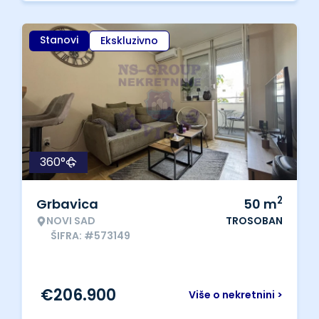
Stanovi
Ekskluzivno
360°
2
Grbavica
50
m
NOVI SAD
TROSOBAN
ŠIFRA: #573149
€
206.900
Više o nekretnini >