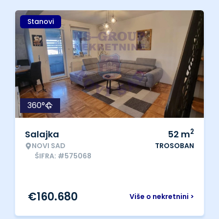
Stanovi
360°
2
Salajka
52
m
NOVI SAD
TROSOBAN
ŠIFRA: #575068
€
160.680
Više o nekretnini >