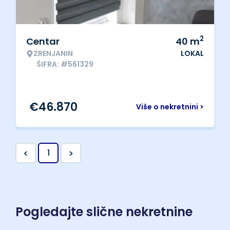
2
Centar
40
m
ZRENJANIN
LOKAL
ŠIFRA: #561329
€
46.870
Više o nekretnini >
<
>
1
Pogledajte slične nekretnine