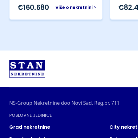
€
160.680
€
82.
Više o nekretnini >
NS-Group Nekretnine doo Novi Sad, Reg.br. 711
POSLOVNE JEDINICE
Grad nekretnine
City nekret