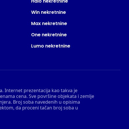
Halo nekretnine
Win nekretnine
Max nekretnine
One nekretnine
Lumo nekretnine
. Internet prezentacija kao takva je
menama cena. Sve površine objekata i zemlje
injera. Broj soba navedenih u opisima
tektom, da proceni tačan broj soba u