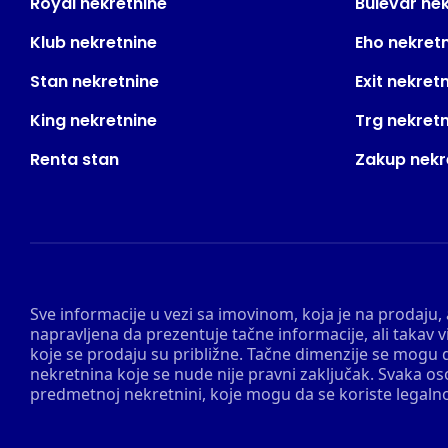
Royal nekretnine
Bulevar ne
Klub nekretnine
Eho nekret
Stan nekretnine
Exit nekret
King nekretnine
Trg nekret
Renta stan
Zakup nekr
Sve informacije u vezi sa imovinom, koja je na prodaju,
napravljena da prezentuje tačne informacije, ali taka
koje se prodaju su približne. Tačne dimenzije se mogu d
nekretnina koje se nude nije pravni zaključak. Svaka o
predmetnoj nekretnini, koje mogu da se koriste legaln