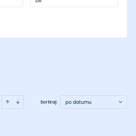
po datumu
Sortiraj
: