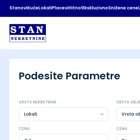
Stanovi
Kuće
Lokali
Placevi
Hitno!
Ekskluzivno
Snižene cene
Podesite Parametre
VRSTA NEKRETNINE
VRSTA OBJ
CENA
CENA