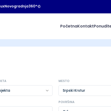
Lux
Novogradnja
360°
Početna
Kontakt
Ponudite
EKTA
MESTO
POVRŠINA