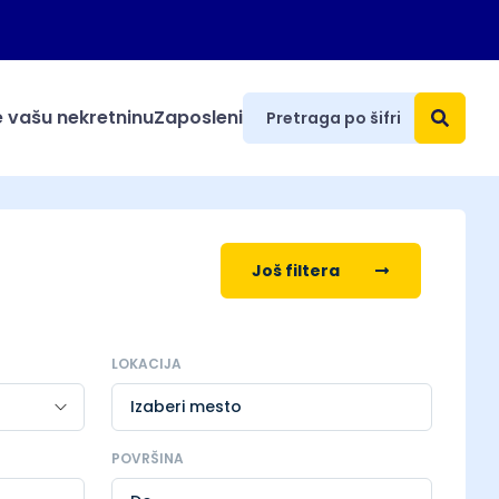
 vašu nekretninu
Zaposleni
Još filtera
LOKACIJA
Izaberi mesto
POVRŠINA