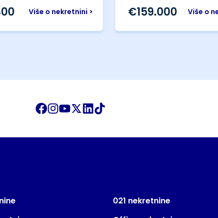
400
€
159.000
Više o nekretnini >
Više o n
nine
021 nekretnine