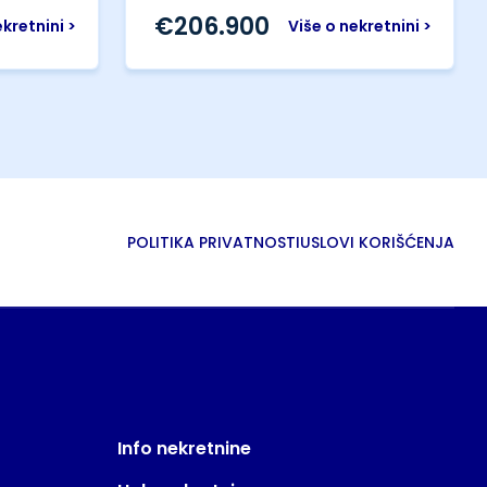
€
206.900
ekretnini >
Više o nekretnini >
POLITIKA PRIVATNOSTI
USLOVI KORIŠĆENJA
Info nekretnine