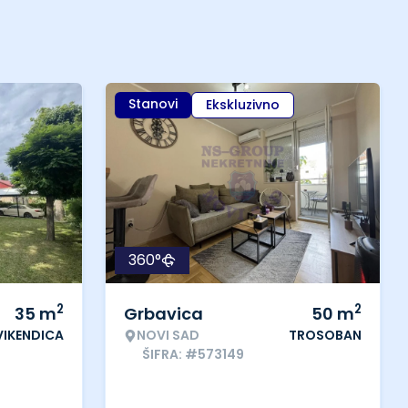
Stanovi
Ekskluzivno
360°
2
2
35
m
Grbavica
50
m
VIKENDICA
NOVI SAD
TROSOBAN
ŠIFRA: #573149