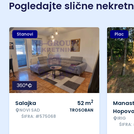
Pogledajte slične nekret
Stanovi
Plac
360°
2
Salajka
52
m
Manast
NOVI SAD
TROSOBAN
Hopov
ŠIFRA: #575068
IRIG
ŠIFRA: