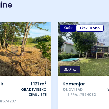
nine
Kuće
Ekskluzivno
360°
2
ir
1.121
m
Kamenjar
GRAĐEVINSKO
NOVI SAD
o
ZEMLJIŠTE
ŠIFRA: #574082
 #574237