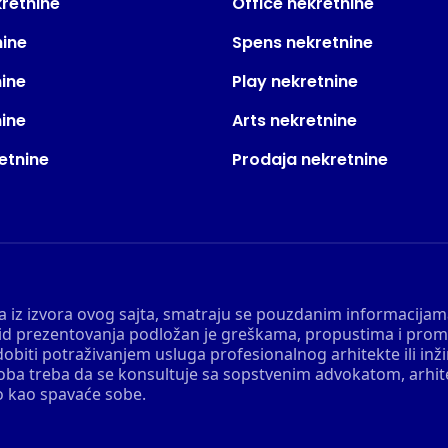
kretnine
Office nekretnine
nine
Spens nekretnine
nine
Play nekretnine
nine
Arts nekretnine
etnine
Prodaja nekretnine
 a iz izvora ovog sajta, smatraju se pouzdanim informacijama
v vid prezentovanja podložan je greškama, propustima i pro
obiti potraživanjem usluga profesionalnog arhitekte ili inž
soba treba da se konsultuje sa sopstvenim advokatom, arhi
o kao spavaće sobe.