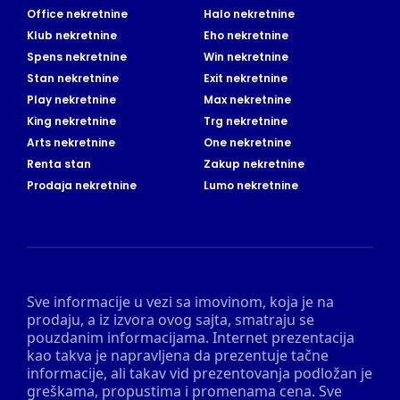
Office nekretnine
Halo nekretnine
Klub nekretnine
Eho nekretnine
Spens nekretnine
Win nekretnine
Stan nekretnine
Exit nekretnine
Play nekretnine
Max nekretnine
King nekretnine
Trg nekretnine
Arts nekretnine
One nekretnine
Renta stan
Zakup nekretnine
Prodaja nekretnine
Lumo nekretnine
Sve informacije u vezi sa imovinom, koja je na
prodaju, a iz izvora ovog sajta, smatraju se
pouzdanim informacijama. Internet prezentacija
kao takva je napravljena da prezentuje tačne
informacije, ali takav vid prezentovanja podložan je
greškama, propustima i promenama cena. Sve