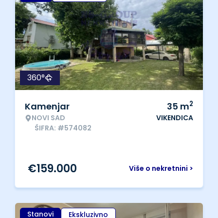
360°
2
Kamenjar
35
m
NOVI SAD
VIKENDICA
ŠIFRA: #574082
€
159.000
Više o nekretnini >
Stanovi
Ekskluzivno