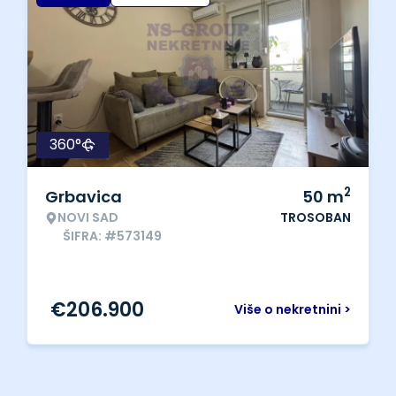
360°
2
Grbavica
50
m
NOVI SAD
TROSOBAN
ŠIFRA: #573149
€
206.900
Više o nekretnini >