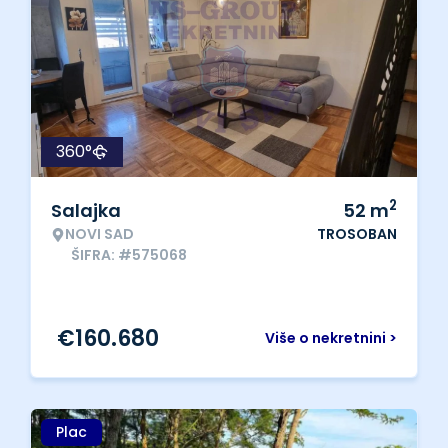
360°
2
Salajka
52
m
NOVI SAD
TROSOBAN
ŠIFRA: #575068
€
160.680
Više o nekretnini >
Plac