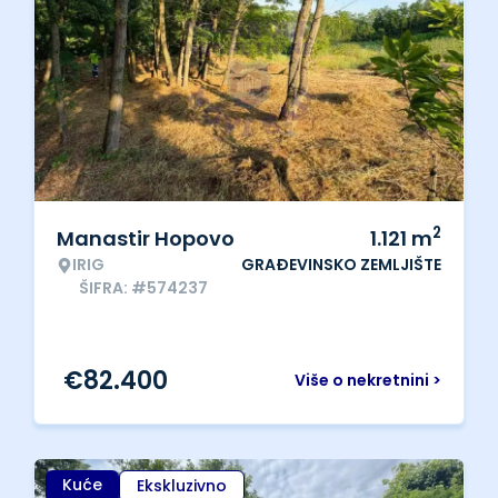
2
Manastir Hopovo
1.121
m
IRIG
GRAĐEVINSKO ZEMLJIŠTE
ŠIFRA: #574237
€
82.400
Više o nekretnini >
Kuće
Ekskluzivno