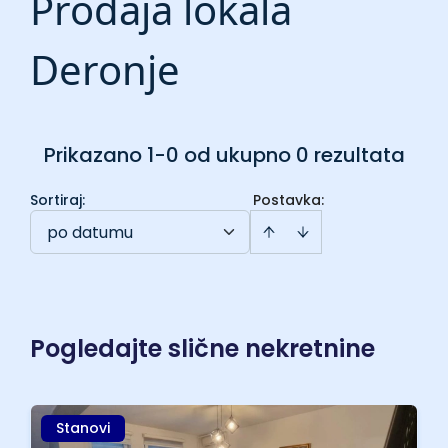
Prodaja lokala
Deronje
Prikazano 1-0 od ukupno 0 rezultata
Sortiraj
:
Postavka:
po datumu
Pogledajte slične nekretnine
Stanovi