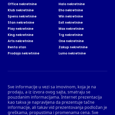
Office nekretnine
Halo nekretnine
Klub nekretnine
Eho nekretnine
Spens nekretnine
Win nekretnine
Stan nekretnine
Exit nekretnine
Play nekretnine
Max nekretnine
King nekretnine
Trg nekretnine
Arts nekretnine
One nekretnine
Renta stan
Zakup nekretnine
Prodaja nekretnine
Lumo nekretnine
Sve informacije u vezi sa imovinom, koja je na
prodaju, a iz izvora ovog sajta, smatraju se
pouzdanim informacijama. Internet prezentacija
kao takva je napravljena da prezentuje tačne
informacije, ali takav vid prezentovanja podložan je
greškama, propustima i promenama cena. Sve