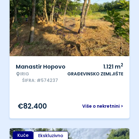
2
Manastir Hopovo
1.121
m
IRIG
GRAĐEVINSKO ZEMLJIŠTE
ŠIFRA: #574237
€
82.400
Više o nekretnini >
Kuće
Ekskluzivno