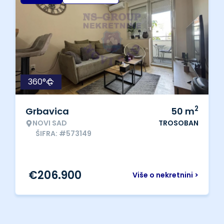
360°
2
Grbavica
50
m
NOVI SAD
TROSOBAN
ŠIFRA: #573149
€
206.900
Više o nekretnini >