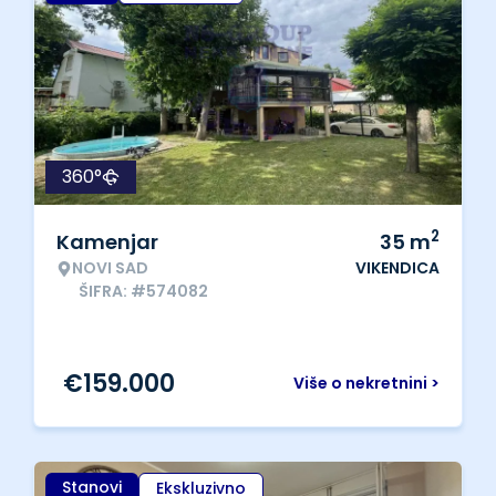
360°
2
Kamenjar
35
m
NOVI SAD
VIKENDICA
ŠIFRA: #574082
€
159.000
Više o nekretnini >
Stanovi
Ekskluzivno