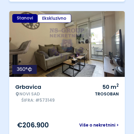
Stanovi
Ekskluzivno
360°
2
Grbavica
50
m
NOVI SAD
TROSOBAN
ŠIFRA: #573149
€
206.900
Više o nekretnini >