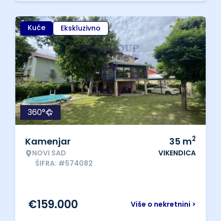
Kuće
Ekskluzivno
360°
2
Kamenjar
35
m
NOVI SAD
VIKENDICA
ŠIFRA: #574082
€
159.000
Više o nekretnini >