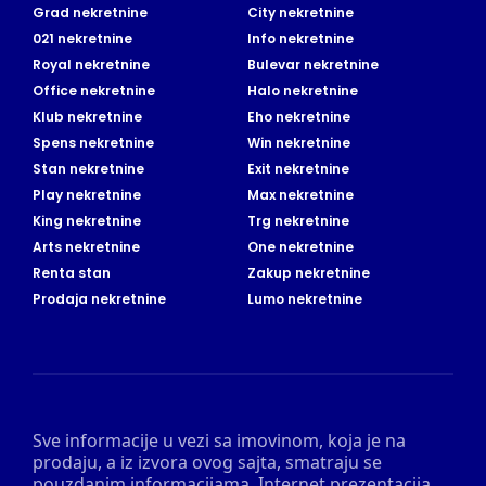
Grad nekretnine
City nekretnine
021 nekretnine
Info nekretnine
Royal nekretnine
Bulevar nekretnine
Office nekretnine
Halo nekretnine
Klub nekretnine
Eho nekretnine
Spens nekretnine
Win nekretnine
Stan nekretnine
Exit nekretnine
Play nekretnine
Max nekretnine
King nekretnine
Trg nekretnine
Arts nekretnine
One nekretnine
Renta stan
Zakup nekretnine
Prodaja nekretnine
Lumo nekretnine
Sve informacije u vezi sa imovinom, koja je na
prodaju, a iz izvora ovog sajta, smatraju se
pouzdanim informacijama. Internet prezentacija