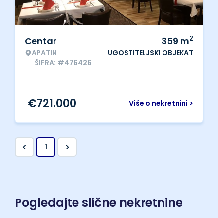
2
Centar
359
m
APATIN
UGOSTITELJSKI OBJEKAT
ŠIFRA: #476426
€
721.000
Više o nekretnini >
<
>
1
Pogledajte slične nekretnine