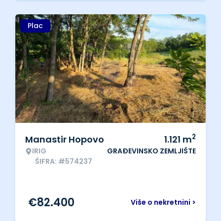
Plac
2
Manastir Hopovo
1.121
m
IRIG
GRAĐEVINSKO ZEMLJIŠTE
ŠIFRA: #574237
€
82.400
Više o nekretnini >