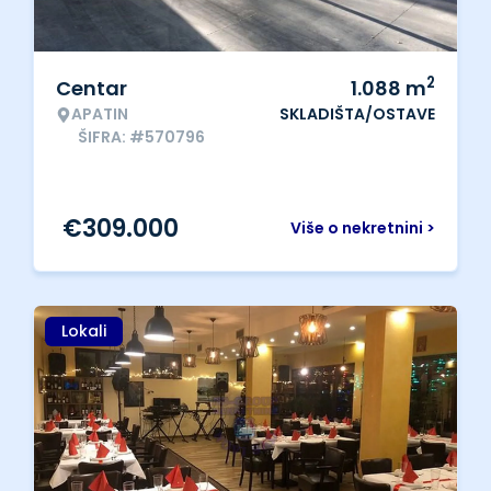
2
Centar
1.088
m
APATIN
SKLADIŠTA/OSTAVE
ŠIFRA: #570796
€
309.000
Više o nekretnini >
Lokali