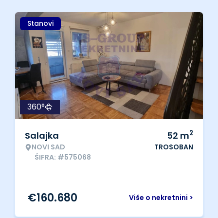
Stanovi
360°
2
Salajka
52
m
NOVI SAD
TROSOBAN
ŠIFRA: #575068
€
160.680
Više o nekretnini >