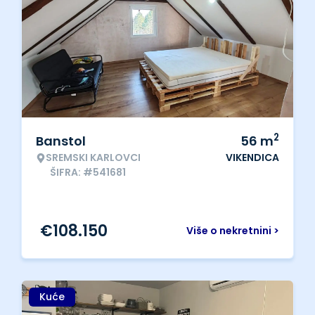
2
Banstol
56
m
SREMSKI KARLOVCI
VIKENDICA
ŠIFRA: #541681
€
108.150
Više o nekretnini >
Kuće