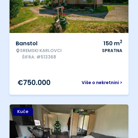
2
Banstol
150
m
SREMSKI KARLOVCI
SPRATNA
ŠIFRA: #513368
€
750.000
Više o nekretnini >
Kuće