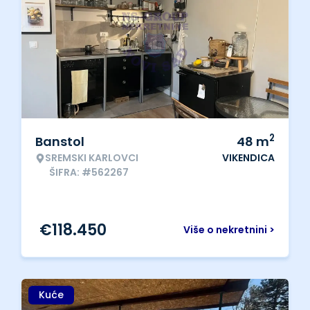
2
Banstol
48
m
SREMSKI KARLOVCI
VIKENDICA
ŠIFRA: #562267
€
118.450
Više o nekretnini >
Kuće