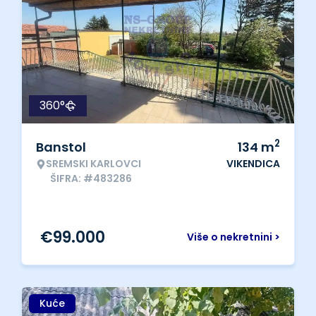
360°
2
Banstol
134
m
SREMSKI KARLOVCI
VIKENDICA
ŠIFRA: #483286
€
99.000
Više o nekretnini >
Kuće