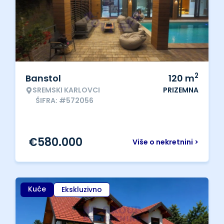
2
Banstol
120
m
SREMSKI KARLOVCI
PRIZEMNA
ŠIFRA: #572056
€
580.000
Više o nekretnini >
Kuće
Ekskluzivno