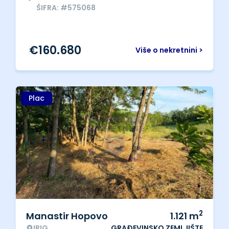
ŠIFRA: #575068
€
160.680
Više o nekretnini >
Plac
2
Manastir Hopovo
1.121
m
IRIG
GRAĐEVINSKO ZEMLJIŠTE