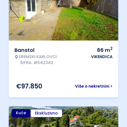
2
Banstol
86
m
SREMSKI KARLOVCI
VIKENDICA
ŠIFRA: #542342
€
97.850
Više o nekretnini >
Kuće
Ekskluzivno