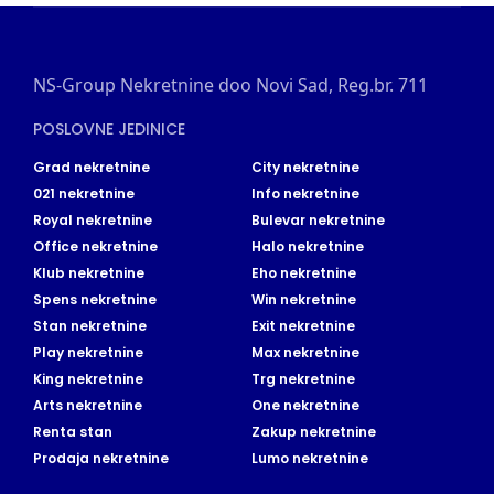
NS-Group Nekretnine doo Novi Sad, Reg.br. 711
POSLOVNE JEDINICE
Grad nekretnine
City nekretnine
021 nekretnine
Info nekretnine
Royal nekretnine
Bulevar nekretnine
Office nekretnine
Halo nekretnine
Klub nekretnine
Eho nekretnine
Spens nekretnine
Win nekretnine
Stan nekretnine
Exit nekretnine
Play nekretnine
Max nekretnine
King nekretnine
Trg nekretnine
Arts nekretnine
One nekretnine
Renta stan
Zakup nekretnine
Prodaja nekretnine
Lumo nekretnine