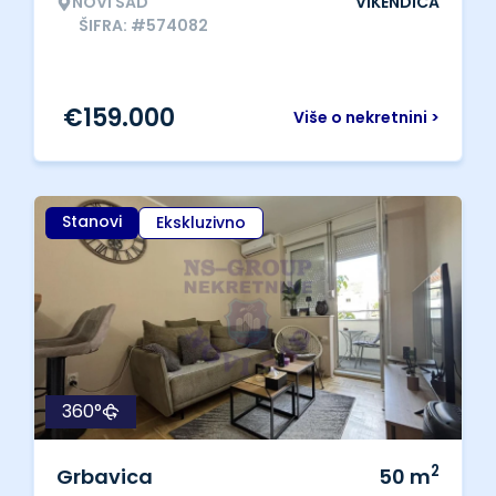
NOVI SAD
VIKENDICA
ŠIFRA: #574082
€
159.000
Više o nekretnini >
Stanovi
Ekskluzivno
360°
2
Grbavica
50
m