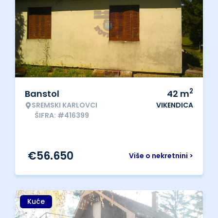
2
Banstol
42
m
SREMSKI KARLOVCI
VIKENDICA
ŠIFRA: #416399
€
56.650
Više o nekretnini >
Kuće