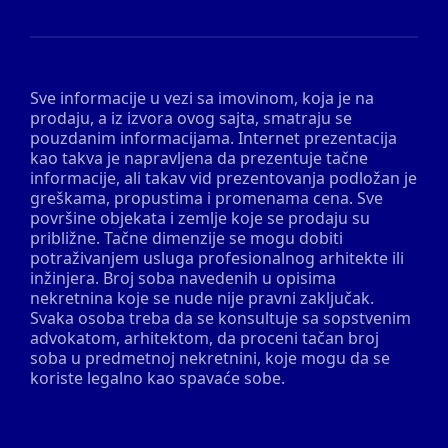
Sve informacije u vezi sa imovinom, koja je na
prodaju, a iz izvora ovog sajta, smatraju se
pouzdanim informacijama. Internet prezentacija
kao takva je napravljena da prezentuje tačne
informacije, ali takav vid prezentovanja podložan je
greškama, propustima i promenama cena. Sve
površine objekata i zemlje koje se prodaju su
približne. Tačne dimenzije se mogu dobiti
potraživanjem usluga profesionalnog arhitekte ili
inžinjera. Broj soba navedenih u opisima
nekretnina koje se nude nije pravni zaključak.
Svaka osoba treba da se konsultuje sa sopstvenim
advokatom, arhitektom, da proceni tačan broj
soba u predmetnoj nekretnini, koje mogu da se
koriste legalno kao spavaće sobe.