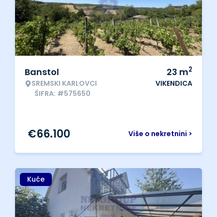
2
Banstol
23
m
SREMSKI KARLOVCI
VIKENDICA
ŠIFRA: #575650
€
66.100
Više o nekretnini >
Kuće