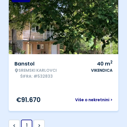
2
Banstol
40
m
SREMSKI KARLOVCI
VIKENDICA
ŠIFRA: #532833
€
91.670
Više o nekretnini >
<
>
1