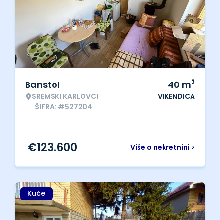
2
Banstol
40
m
SREMSKI KARLOVCI
VIKENDICA
ŠIFRA: #527204
€
123.600
Više o nekretnini >
Kuće