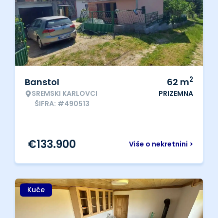
2
Banstol
62
m
SREMSKI KARLOVCI
PRIZEMNA
ŠIFRA: #490513
€
133.900
Više o nekretnini >
Kuće