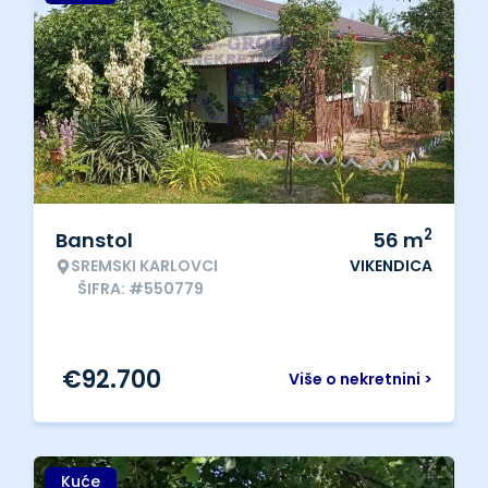
2
Banstol
56
m
SREMSKI KARLOVCI
VIKENDICA
ŠIFRA: #550779
€
92.700
Više o nekretnini >
Kuće