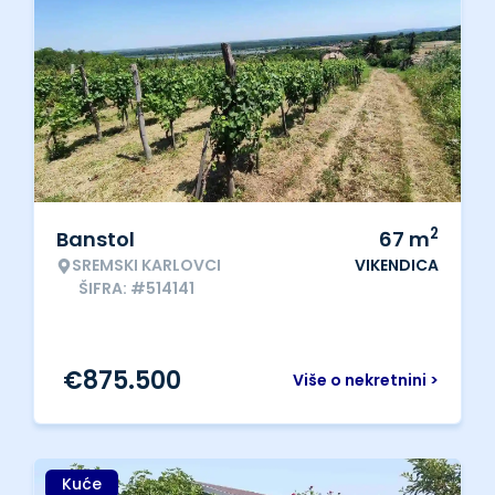
2
Banstol
67
m
SREMSKI KARLOVCI
VIKENDICA
ŠIFRA: #514141
€
875.500
Više o nekretnini >
Kuće