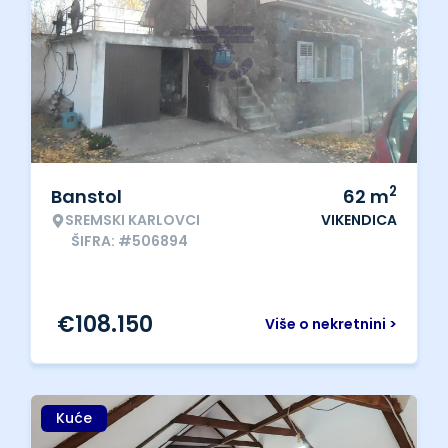
2
Banstol
62
m
SREMSKI KARLOVCI
VIKENDICA
ŠIFRA: #506894
€
108.150
Više o nekretnini >
Kuće