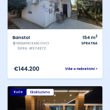
2
Banstol
154
m
SREMSKI KARLOVCI
SPRATNA
ŠIFRA: #574972
€
144.200
Više o nekretnini >
Kuće
Ekskluzivno