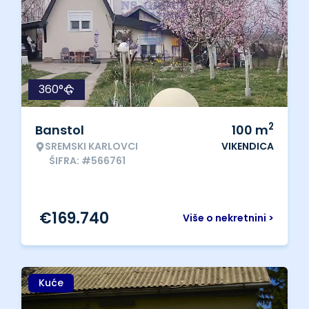
360°
2
Banstol
100
m
SREMSKI KARLOVCI
VIKENDICA
ŠIFRA: #566761
€
169.740
Više o nekretnini >
Kuće