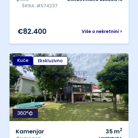
ŠIFRA: #574237
€
82.400
Više o nekretnini >
Kuće
Ekskluzivno
360°
2
Kamenjar
35
m