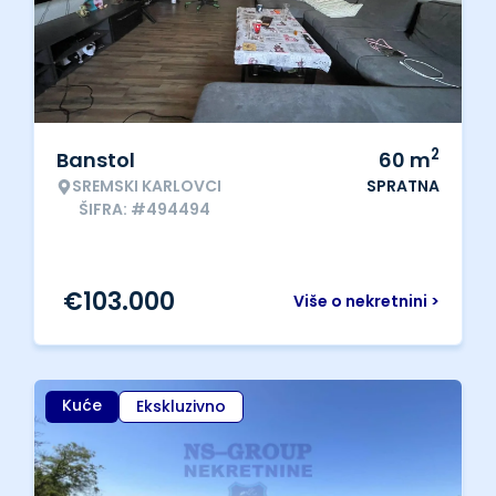
2
Banstol
60
m
SREMSKI KARLOVCI
SPRATNA
ŠIFRA: #494494
€
103.000
Više o nekretnini >
Kuće
Ekskluzivno