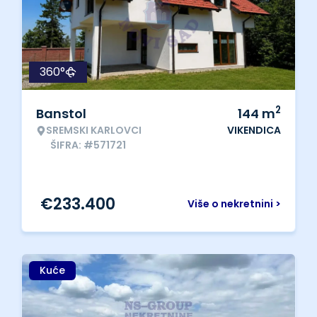
360°
2
Banstol
144
m
SREMSKI KARLOVCI
VIKENDICA
ŠIFRA: #571721
€
233.400
Više o nekretnini >
Kuće