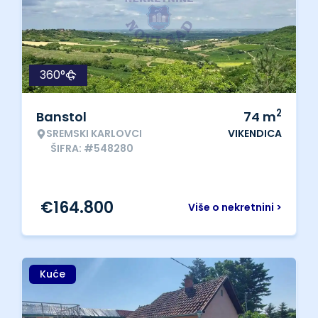
360°
2
Banstol
74
m
SREMSKI KARLOVCI
VIKENDICA
ŠIFRA: #548280
€
164.800
Više o nekretnini >
Kuće