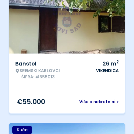
2
Banstol
26
m
SREMSKI KARLOVCI
VIKENDICA
ŠIFRA: #555013
€
55.000
Više o nekretnini >
Kuće