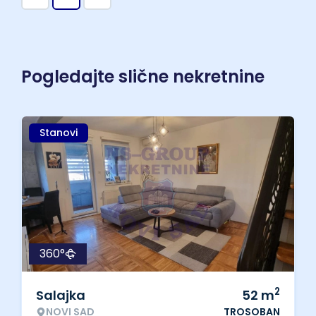
Pogledajte slične nekretnine
Stanovi
360°
2
Salajka
52
m
NOVI SAD
TROSOBAN