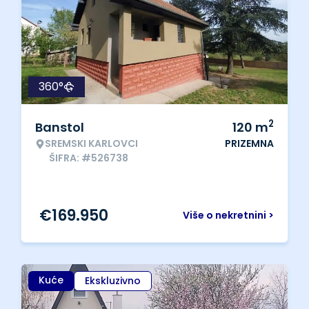
360°
2
Banstol
120
m
SREMSKI KARLOVCI
PRIZEMNA
ŠIFRA: #526738
€
169.950
Više o nekretnini >
Kuće
Ekskluzivno