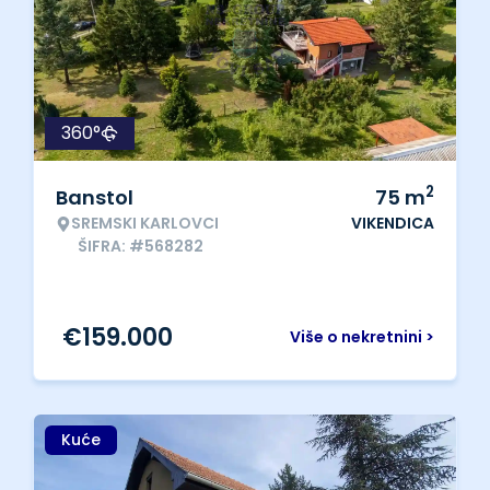
360°
2
Banstol
75
m
SREMSKI KARLOVCI
VIKENDICA
ŠIFRA: #568282
€
159.000
Više o nekretnini >
Kuće