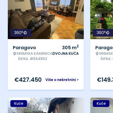
360°
360°
2
Paragovo
305
m
Parago
SREMSKA KAMENICA
DVOJNA KUĆA
SREMSK
ŠIFRA: #564862
ŠIFRA:
€
427.450
€
149
Više o nekretnini >
Kuće
Kuće