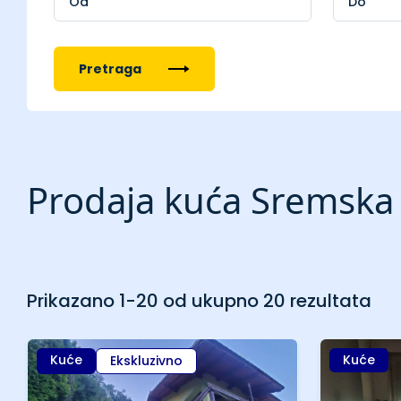
Pretraga
Prodaja kuća Sremska
Prikazano 1-20 od ukupno 20 rezultata
Kuće
Kuće
Ekskluzivno