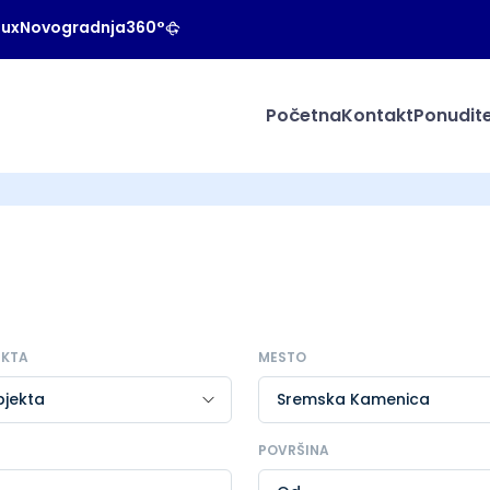
Lux
Novogradnja
360°
Početna
Kontakt
Ponudite
EKTA
MESTO
POVRŠINA