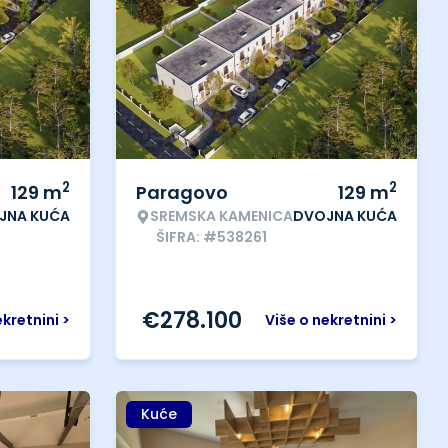
2
2
129
m
Paragovo
129
m
JNA KUĆA
SREMSKA KAMENICA
DVOJNA KUĆA
ŠIFRA: #538261
€
278.100
ekretnini >
Više o nekretnini >
Kuće