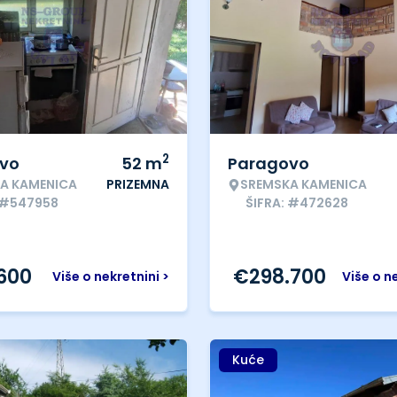
2
vo
52
m
Paragovo
A KAMENICA
PRIZEMNA
SREMSKA KAMENICA
 #547958
ŠIFRA: #472628
.600
€
298.700
Više o nekretnini >
Više o n
Kuće