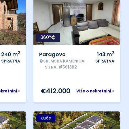
360°
2
2
240
m
Paragovo
143
m
SPRATNA
SREMSKA KAMENICA
SPRATNA
ŠIFRA: #561382
€
412.000
ekretnini >
Više o nekretnini >
Kuće