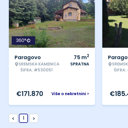
360°
2
Paragovo
75
m
Parago
SREMSKA KAMENICA
SPRATNA
SREMSK
ŠIFRA: #530051
ŠIFRA:
€
171.870
€
185
Više o nekretnini >
<
>
1