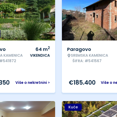
2
vo
64
m
Paragovo
A KAMENICA
VIKENDICA
SREMSKA KAMENICA
 #541872
ŠIFRA: #541567
.350
€
185.400
Više o nekretnini >
Više o n
Kuće