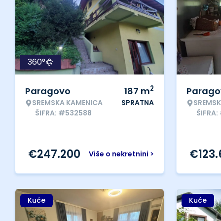
360°
2
Paragovo
187
m
Parago
SREMSKA KAMENICA
SPRATNA
SREMSK
ŠIFRA: #532588
ŠIFRA:
€
247.200
€
123
Više o nekretnini >
Kuće
Kuće