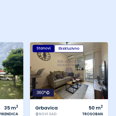
Stanovi
Ekskluzivno
360°
2
2
35
m
Grbavica
50
m
VIKENDICA
NOVI SAD
TROSOBAN