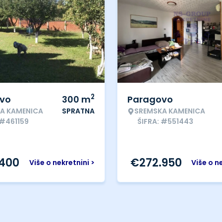
2
vo
300
m
Paragovo
A KAMENICA
SPRATNA
SREMSKA KAMENICA
 #461159
ŠIFRA: #551443
.400
€
272.950
Više o nekretnini >
Više o n