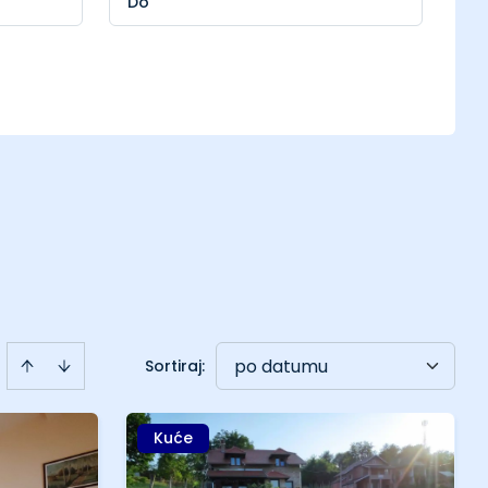
po datumu
Sortiraj
:
Kuće