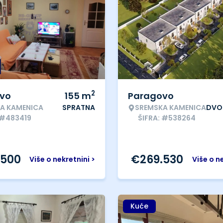
2
vo
155
m
Paragovo
A KAMENICA
SPRATNA
SREMSKA KAMENICA
DVO
 #483419
ŠIFRA: #538264
.500
€
269.530
Više o nekretnini >
Više o n
Kuće