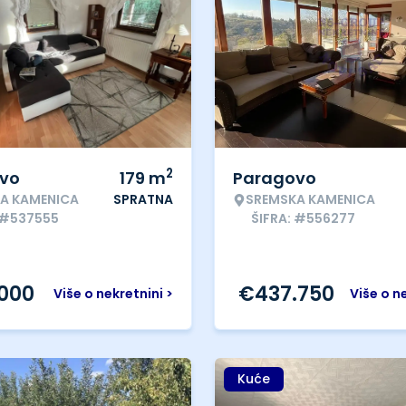
2
vo
179
m
Paragovo
A KAMENICA
SPRATNA
SREMSKA KAMENICA
 #537555
ŠIFRA: #556277
.000
€
437.750
Više o nekretnini >
Više o n
Kuće