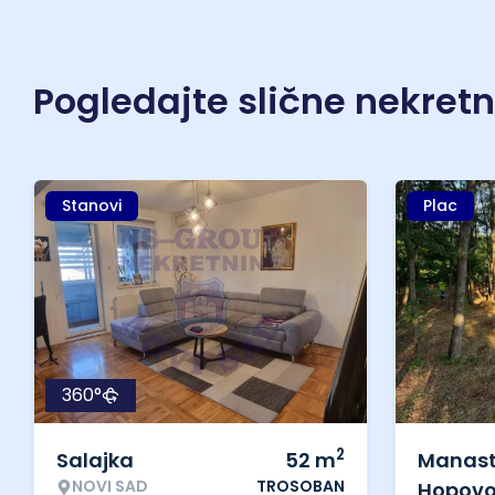
Pogledajte slične nekret
Stanovi
Plac
360°
2
Salajka
52
m
Manast
NOVI SAD
TROSOBAN
Hopov