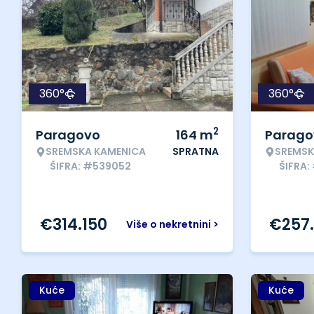
360°
360°
2
Paragovo
164
m
Parago
SREMSKA KAMENICA
SPRATNA
SREMSK
ŠIFRA: #539052
ŠIFRA:
€
314.150
€
257
Više o nekretnini >
Kuće
Kuće