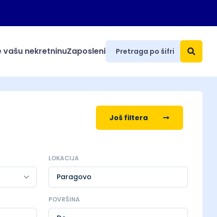
 vašu nekretninu
Zaposleni
Još filtera
LOKACIJA
Paragovo
POVRŠINA