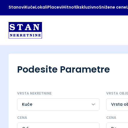
Stanovi
Kuće
Lokali
Placevi
Hitno!
Ekskluzivno
Snižene cene
Podesite Parametre
VRSTA NEKRETNINE
VRSTA OBJ
CENA
CENA