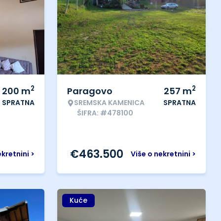
2
2
200
m
Paragovo
257
m
SPRATNA
SREMSKA KAMENICA
SPRATNA
ŠIFRA: #478100
€
463.500
ekretnini >
Više o nekretnini >
Kuće