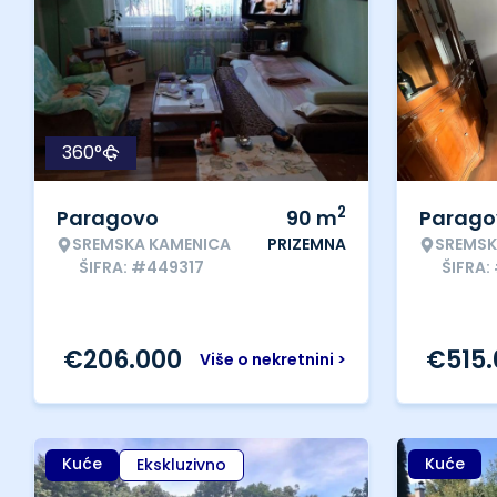
360°
2
Paragovo
90
m
Parago
SREMSKA KAMENICA
PRIZEMNA
SREMSK
ŠIFRA: #449317
ŠIFRA:
€
206.000
€
515
Više o nekretnini >
Kuće
Kuće
Ekskluzivno