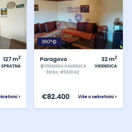
360°
2
2
127
m
Paragovo
32
m
SPRATNA
SREMSKA KAMENICA
VIKENDICA
ŠIFRA: #551042
€
82.400
ekretnini >
Više o nekretnini >