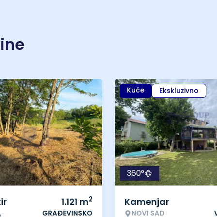
nine
Kuće
Ekskluzivno
360°
2
ir
1.121
m
Kamenjar
GRAĐEVINSKO
NOVI SAD
o