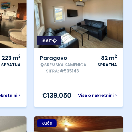
360°
2
2
223
m
Paragovo
82
m
SPRATNA
SREMSKA KAMENICA
SPRATNA
ŠIFRA: #535143
€
139.050
ekretnini >
Više o nekretnini >
Kuće