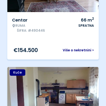
2
Centar
66
m
RUMA
SPRATNA
ŠIFRA: #490446
€
154.500
Više o nekretnini >
Kuće