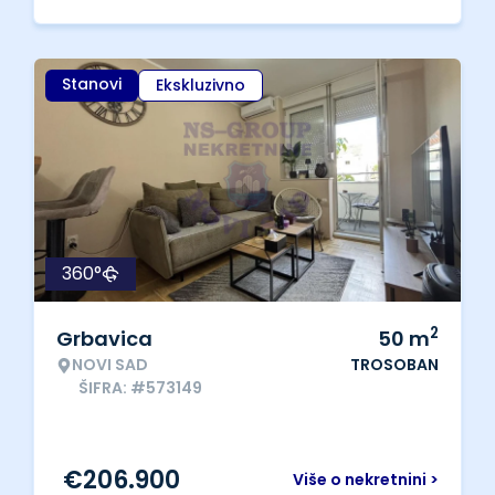
Stanovi
Ekskluzivno
360°
2
Grbavica
50
m
NOVI SAD
TROSOBAN
ŠIFRA: #573149
€
206.900
Više o nekretnini >