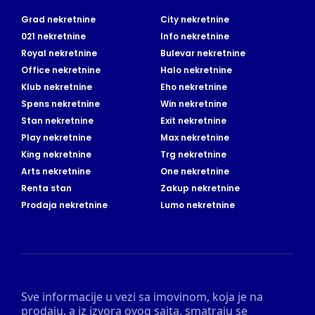
Grad nekretnine
City nekretnine
021 nekretnine
Info nekretnine
Royal nekretnine
Bulevar nekretnine
Office nekretnine
Halo nekretnine
Klub nekretnine
Eho nekretnine
Spens nekretnine
Win nekretnine
Stan nekretnine
Exit nekretnine
Play nekretnine
Max nekretnine
King nekretnine
Trg nekretnine
Arts nekretnine
One nekretnine
Renta stan
Zakup nekretnine
Prodaja nekretnine
Lumo nekretnine
Sve informacije u vezi sa imovinom, koja je na
prodaju, a iz izvora ovog sajta, smatraju se