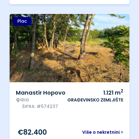
Plac
2
Manastir Hopovo
1.121
m
IRIG
GRAĐEVINSKO ZEMLJIŠTE
ŠIFRA: #574237
€
82.400
Više o nekretnini >