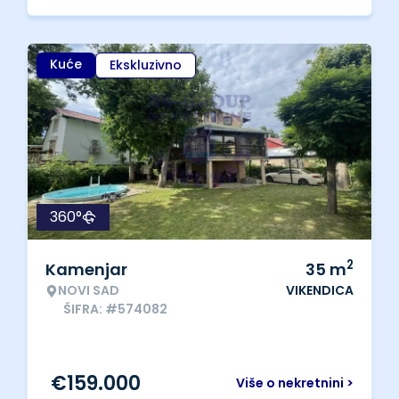
Kuće
Ekskluzivno
360°
2
Kamenjar
35
m
NOVI SAD
VIKENDICA
ŠIFRA: #574082
€
159.000
Više o nekretnini >