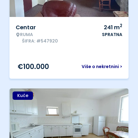
2
Centar
241
m
RUMA
SPRATNA
ŠIFRA: #547920
€
100.000
Više o nekretnini >
Kuće