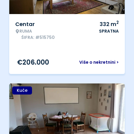
2
Centar
332
m
RUMA
SPRATNA
ŠIFRA: #515750
€
206.000
Više o nekretnini >
Kuće