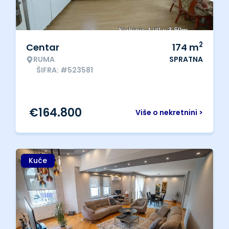
2
Centar
174
m
RUMA
SPRATNA
ŠIFRA: #523581
€
164.800
Više o nekretnini >
Kuće