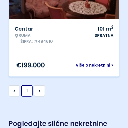
2
Centar
101
m
RUMA
SPRATNA
ŠIFRA: #494610
€
199.000
Više o nekretnini >
<
>
1
Pogledajte slične nekretnine