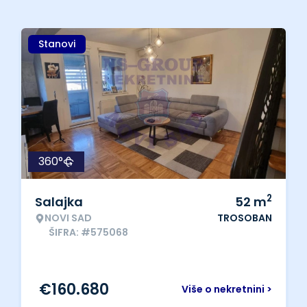
Stanovi
360°
2
Salajka
52
m
NOVI SAD
TROSOBAN
ŠIFRA: #575068
€
160.680
Više o nekretnini >