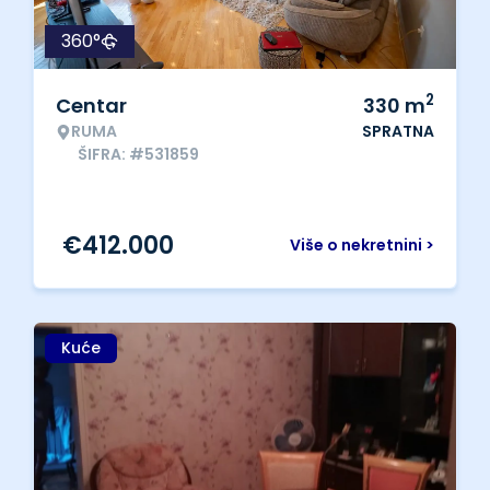
360°
2
Centar
330
m
RUMA
SPRATNA
ŠIFRA: #531859
€
412.000
Više o nekretnini >
Kuće