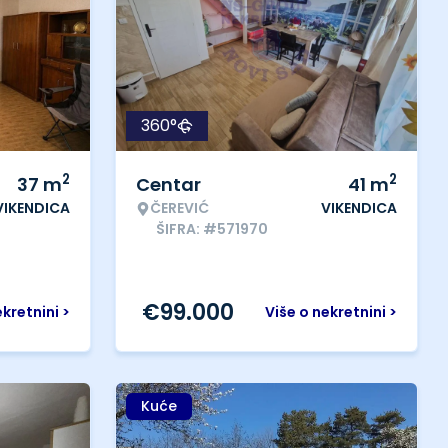
360°
2
2
37
m
Centar
41
m
VIKENDICA
ČEREVIĆ
VIKENDICA
ŠIFRA: #571970
€
99.000
ekretnini >
Više o nekretnini >
Kuće