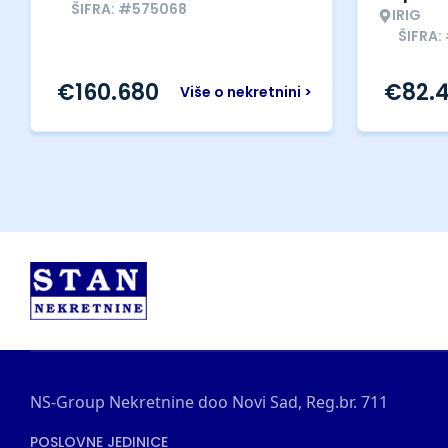
ŠIFRA: #575068
IRIG
ŠIFRA:
€
160.680
€
82.
Više o nekretnini >
NS-Group Nekretnine doo Novi Sad, Reg.br. 711
POSLOVNE JEDINICE