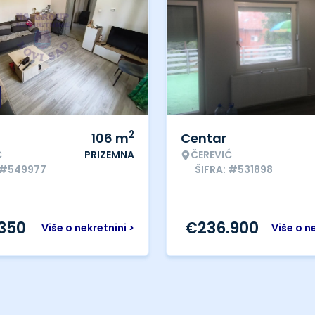
2
106
m
Centar
Ć
PRIZEMNA
ČEREVIĆ
 #549977
ŠIFRA: #531898
.350
€
236.900
Više o nekretnini >
Više o n