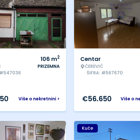
2
106
m
Centar
Ć
PRIZEMNA
ČEREVIĆ
: #547036
ŠIFRA: #567670
250
€
56.650
Više o nekretnini >
Više o n
Kuće