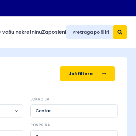
 vašu nekretninu
Zaposleni
Još filtera
LOKACIJA
Centar
POVRŠINA