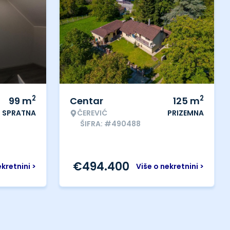
2
2
99
m
Centar
125
m
SPRATNA
ČEREVIĆ
PRIZEMNA
ŠIFRA: #490488
€
494.400
ekretnini >
Više o nekretnini >