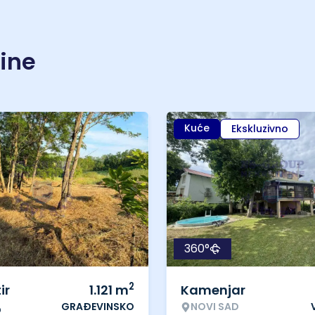
nine
Kuće
Ekskluzivno
360°
2
ir
1.121
m
Kamenjar
GRAĐEVINSKO
NOVI SAD
o