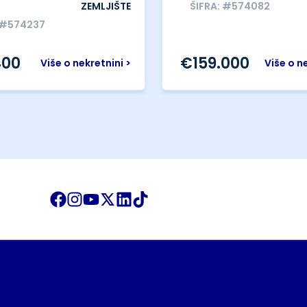
ZEMLJIŠTE
ŠIFRA: #574082
 #574237
400
€
159.000
Više o nekretnini >
Više o n