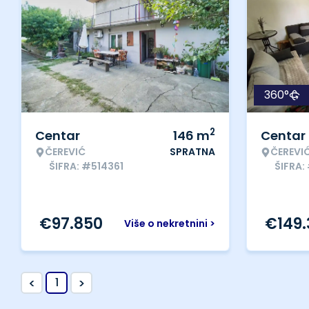
360°
2
Centar
146
m
Centar
ČEREVIĆ
SPRATNA
ČEREVI
ŠIFRA: #514361
ŠIFRA:
€
97.850
€
149
Više o nekretnini >
<
>
1