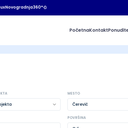
Lux
Novogradnja
360°
Početna
Kontakt
Ponudite
EKTA
MESTO
POVRŠINA