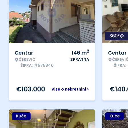
360°
2
Centar
146
m
Centar
ČEREVIĆ
SPRATNA
ČEREVI
ŠIFRA: #575840
ŠIFRA:
€
103.000
€
140
Više o nekretnini >
Kuće
Kuće