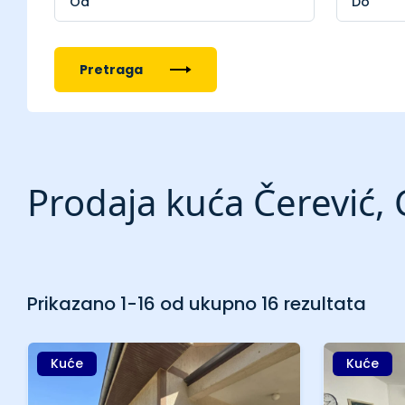
Pretraga
Prodaja kuća Čerević, 
Prikazano 1-16 od ukupno 16 rezultata
Kuće
Kuće