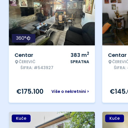
360°
2
Centar
383
m
Centar
ČEREVIĆ
SPRATNA
ČEREVI
ŠIFRA: #543927
ŠIFRA:
€
175.100
€
145
Više o nekretnini >
Kuće
Kuće