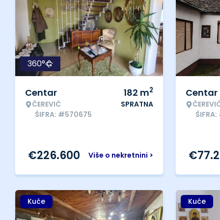
360°
2
Centar
182
m
Centar
ČEREVIĆ
SPRATNA
ČEREVI
ŠIFRA: #570675
ŠIFRA
€
226.600
€
77.
Više o nekretnini >
Kuće
Kuće