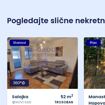
Pogledajte slične nekret
Stanovi
Plac
360°
2
Salajka
52
m
Manast
NOVI SAD
TROSOBAN
Hopov