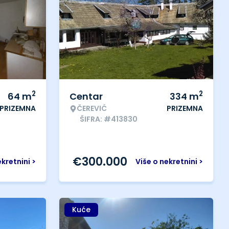
2
2
64
m
Centar
334
m
PRIZEMNA
ČEREVIĆ
PRIZEMNA
ŠIFRA: #413830
€
300.000
ekretnini >
Više o nekretnini >
Kuće