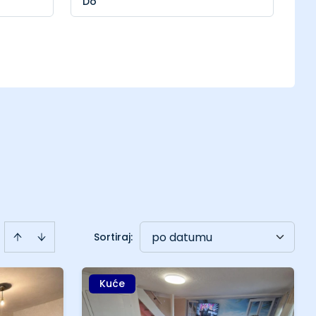
po datumu
Sortiraj
:
Kuće