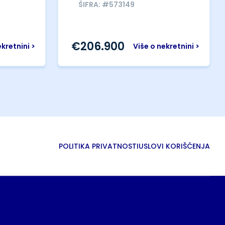
ŠIFRA: #573149
€
206.900
ekretnini >
Više o nekretnini >
POLITIKA PRIVATNOSTI
USLOVI KORIŠĆENJA