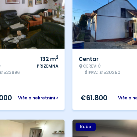
2
132
m
Centar
Ć
PRIZEMNA
ČEREVIĆ
 #523896
ŠIFRA: #520250
.000
€
61.800
Više o nekretnini >
Više o n
Kuće