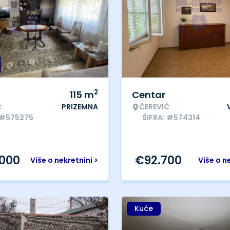
2
115
m
Centar
Ć
PRIZEMNA
ČEREVIĆ
 #575275
ŠIFRA: #574314
.000
€
92.700
Više o nekretnini >
Više o n
Kuće