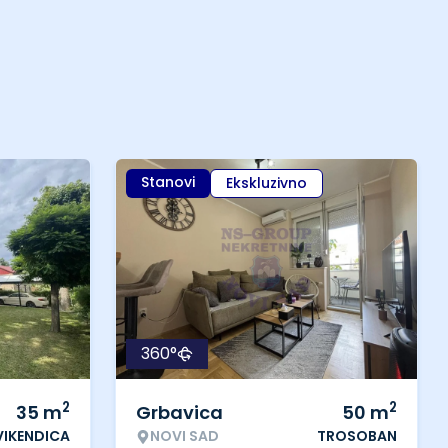
Stanovi
Ekskluzivno
360°
2
2
35
m
Grbavica
50
m
VIKENDICA
NOVI SAD
TROSOBAN