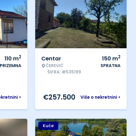
2
2
110
m
Centar
150
m
PRIZEMNA
ČEREVIĆ
SPRATNA
ŠIFRA: #535199
€
257.500
ekretnini >
Više o nekretnini >
Kuće