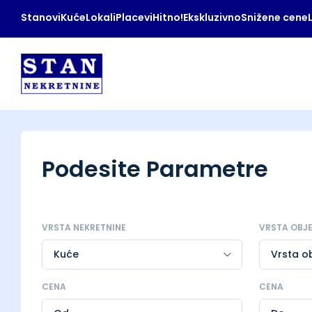
Stanovi
Kuće
Lokali
Placevi
Hitno!
Ekskluzivno
Snižene cene
Podesite Parametre
VRSTA NEKRETNINE
VRSTA OBJ
CENA
CENA