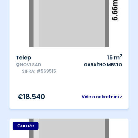
2
Telep
15
m
NOVI SAD
GARAŽNO MESTO
ŠIFRA: #569515
€
18.540
Više o nekretnini >
Garaže