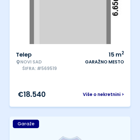
2
Telep
15
m
NOVI SAD
GARAŽNO MESTO
ŠIFRA: #569519
€
18.540
Više o nekretnini >
Garaže