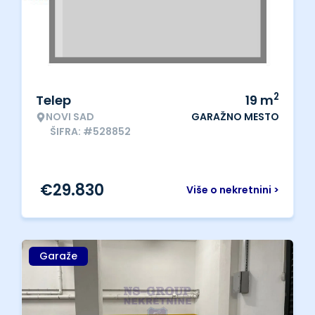
2
Telep
19
m
NOVI SAD
GARAŽNO MESTO
ŠIFRA: #528852
€
29.830
Više o nekretnini >
Garaže