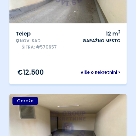
2
Telep
12
m
NOVI SAD
GARAŽNO MESTO
ŠIFRA: #570657
€
12.500
Više o nekretnini >
Garaže