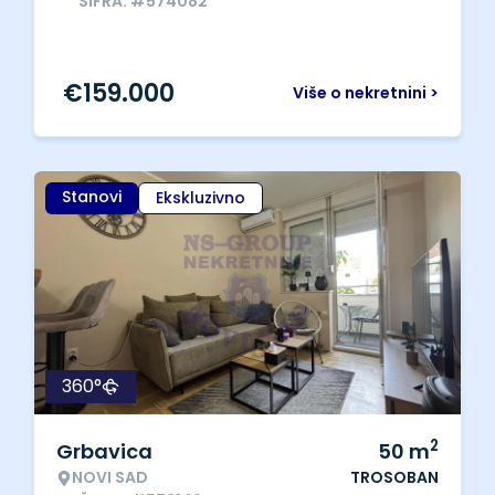
ŠIFRA: #574082
€
159.000
Više o nekretnini >
Stanovi
Ekskluzivno
360°
2
Grbavica
50
m
NOVI SAD
TROSOBAN