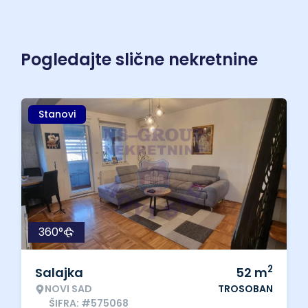
Pogledajte slične nekretnine
Stanovi
360°
2
Salajka
52
m
NOVI SAD
TROSOBAN
ŠIFRA: #575068