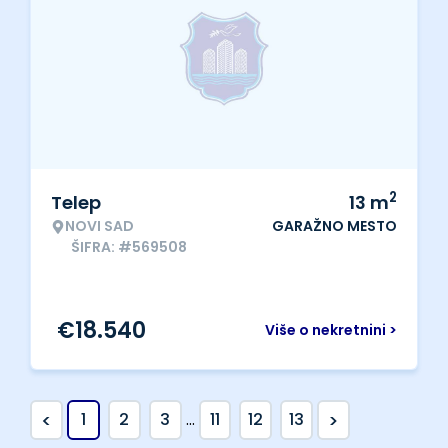
2
Telep
13
m
NOVI SAD
GARAŽNO MESTO
ŠIFRA: #569508
€
18.540
Više o nekretnini >
<
>
1
2
3
...
11
12
13