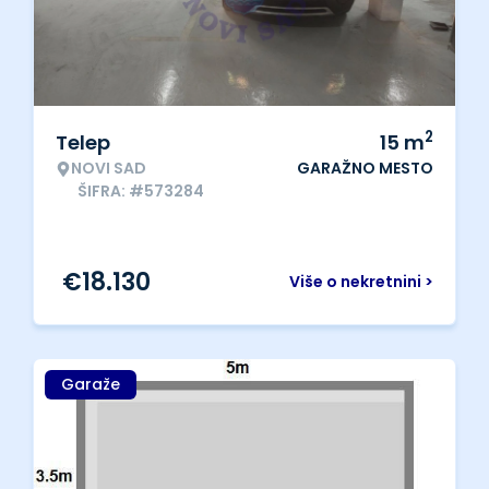
2
Telep
15
m
NOVI SAD
GARAŽNO MESTO
ŠIFRA: #573284
€
18.130
Više o nekretnini >
Garaže