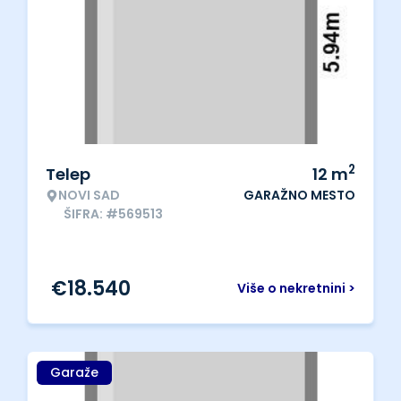
2
Telep
12
m
NOVI SAD
GARAŽNO MESTO
ŠIFRA: #569513
€
18.540
Više o nekretnini >
Garaže