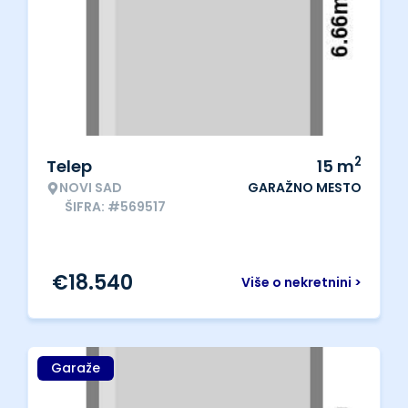
2
Telep
15
m
NOVI SAD
GARAŽNO MESTO
ŠIFRA: #569517
€
18.540
Više o nekretnini >
Garaže