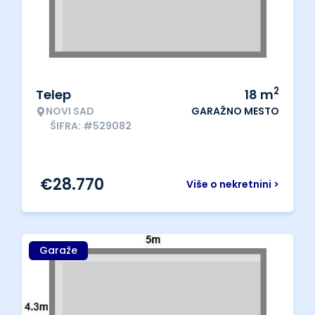
2
Telep
18
m
NOVI SAD
GARAŽNO MESTO
ŠIFRA: #529082
€
28.770
Više o nekretnini >
Garaže