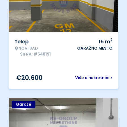
2
Telep
15
m
NOVI SAD
GARAŽNO MESTO
ŠIFRA: #548191
€
20.600
Više o nekretnini >
Garaže