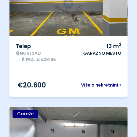
2
Telep
13
m
NOVI SAD
GARAŽNO MESTO
ŠIFRA: #548195
€
20.600
Više o nekretnini >
Garaže