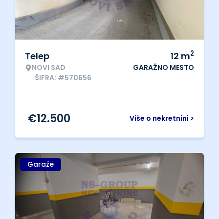
2
Telep
12
m
NOVI SAD
GARAŽNO MESTO
ŠIFRA: #570656
€
12.500
Više o nekretnini >
Garaže