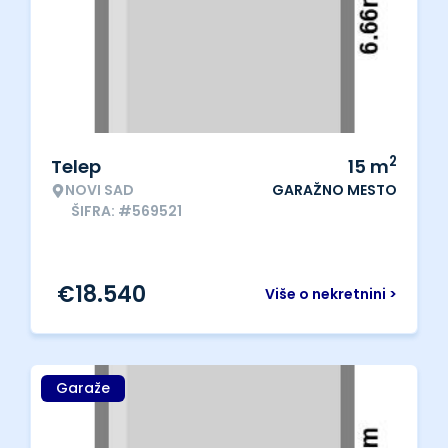
2
Telep
15
m
NOVI SAD
GARAŽNO MESTO
ŠIFRA: #569521
€
18.540
Više o nekretnini >
Garaže