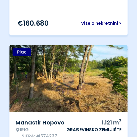
€
160.680
Više o nekretnini >
Plac
2
Manastir Hopovo
1.121
m
IRIG
GRAĐEVINSKO ZEMLJIŠTE
ŠIFRA: #574237