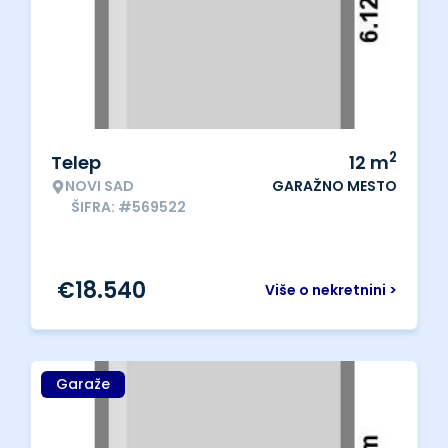
2
Telep
12
m
NOVI SAD
GARAŽNO MESTO
ŠIFRA: #569522
€
18.540
Više o nekretnini >
Garaže