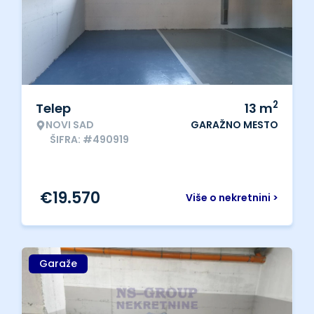
2
Telep
13
m
NOVI SAD
GARAŽNO MESTO
ŠIFRA: #490919
€
19.570
Više o nekretnini >
Garaže