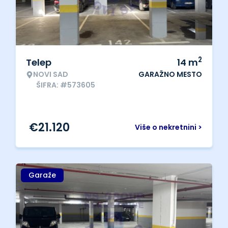
2
Telep
14
m
NOVI SAD
GARAŽNO MESTO
ŠIFRA: #573605
€
21.120
Više o nekretnini >
Garaže