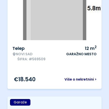
2
Telep
12
m
NOVI SAD
GARAŽNO MESTO
ŠIFRA: #569509
€
18.540
Više o nekretnini >
Garaže