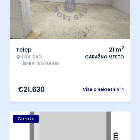
2
Telep
21
m
NOVI SAD
GARAŽNO MESTO
ŠIFRA: #570609
€
21.630
Više o nekretnini >
Garaže