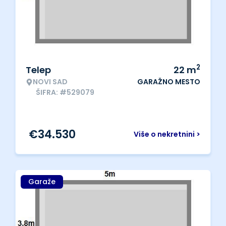
2
Telep
22
m
NOVI SAD
GARAŽNO MESTO
ŠIFRA: #529079
€
34.530
Više o nekretnini >
Garaže