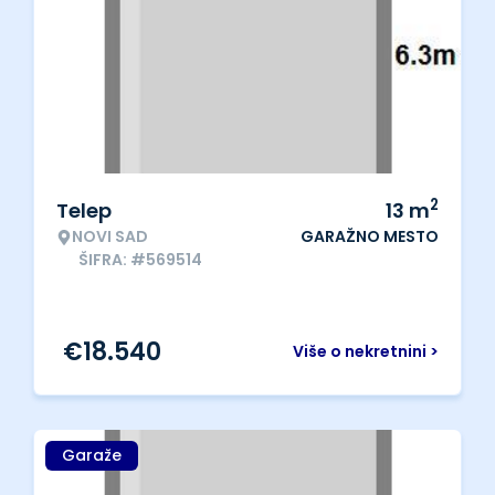
2
Telep
13
m
NOVI SAD
GARAŽNO MESTO
ŠIFRA: #569514
€
18.540
Više o nekretnini >
Garaže