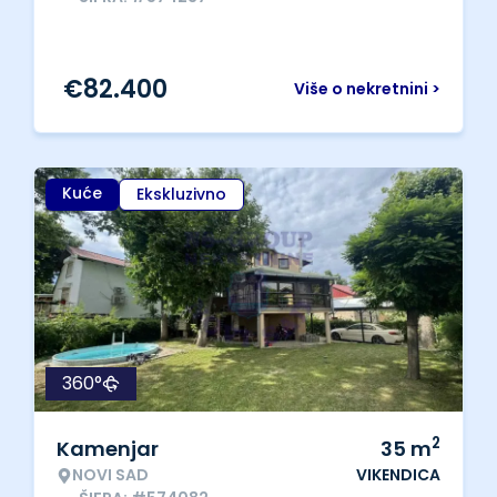
€
82.400
Više o nekretnini >
Kuće
Ekskluzivno
360°
2
Kamenjar
35
m
NOVI SAD
VIKENDICA