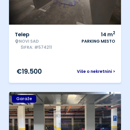
2
Telep
14
m
NOVI SAD
PARKING MESTO
ŠIFRA: #574211
€
19.500
Više o nekretnini >
Garaže