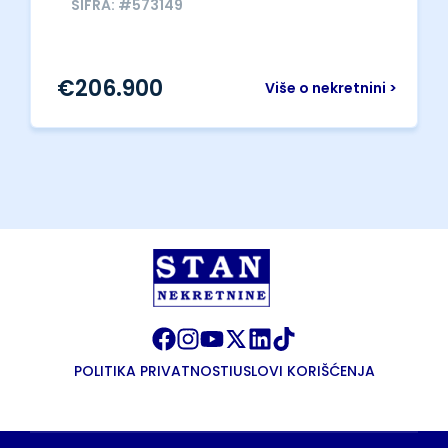
ŠIFRA: #573149
€
206.900
Više o nekretnini >
POLITIKA PRIVATNOSTI
USLOVI KORIŠĆENJA