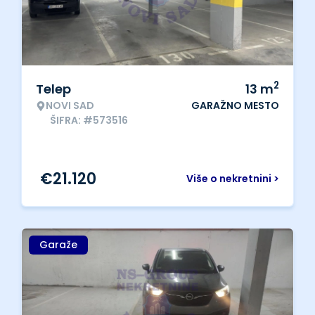
2
Telep
13
m
NOVI SAD
GARAŽNO MESTO
ŠIFRA: #573516
€
21.120
Više o nekretnini >
Garaže