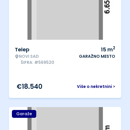
2
Telep
15
m
NOVI SAD
GARAŽNO MESTO
ŠIFRA: #569520
€
18.540
Više o nekretnini >
Garaže