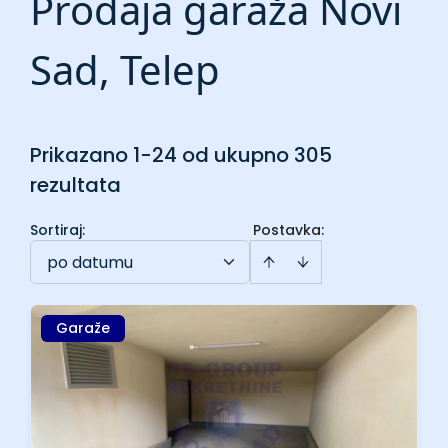
Prodaja garaža Novi
Sad, Telep
Prikazano 1-24 od ukupno 305
rezultata
Sortiraj
:
Postavka:
po datumu
Garaže