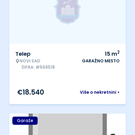
2
Telep
15
m
NOVI SAD
GARAŽNO MESTO
ŠIFRA: #569518
€
18.540
Više o nekretnini >
Garaže