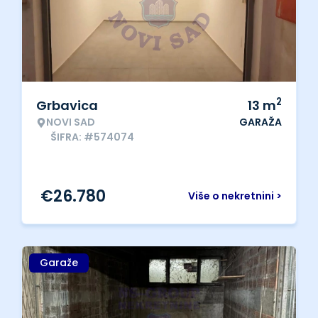
2
Grbavica
13
m
NOVI SAD
GARAŽA
ŠIFRA: #574074
€
26.780
Više o nekretnini >
Garaže