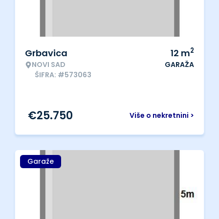
2
Grbavica
12
m
NOVI SAD
GARAŽA
ŠIFRA: #573063
€
25.750
Više o nekretnini >
Garaže