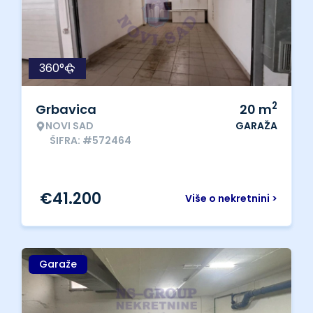
360°
2
Grbavica
20
m
NOVI SAD
GARAŽA
ŠIFRA: #572464
€
41.200
Više o nekretnini >
Garaže