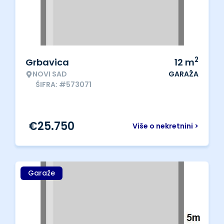
2
Grbavica
12
m
NOVI SAD
GARAŽA
ŠIFRA: #573071
€
25.750
Više o nekretnini >
Garaže