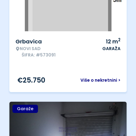
2
Grbavica
12
m
NOVI SAD
GARAŽA
ŠIFRA: #573091
€
25.750
Više o nekretnini >
Garaže