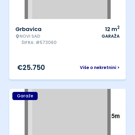
2
Grbavica
12
m
NOVI SAD
GARAŽA
ŠIFRA: #573060
€
25.750
Više o nekretnini >
Garaže