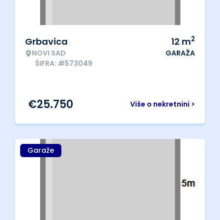
2
Grbavica
12
m
NOVI SAD
GARAŽA
ŠIFRA: #573049
€
25.750
Više o nekretnini >
Garaže