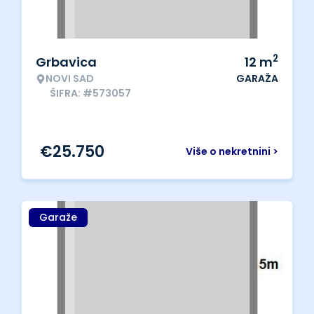
2
Grbavica
12
m
NOVI SAD
GARAŽA
ŠIFRA: #573057
€
25.750
Više o nekretnini >
Garaže