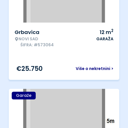
2
Grbavica
12
m
NOVI SAD
GARAŽA
ŠIFRA: #573064
€
25.750
Više o nekretnini >
Garaže