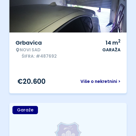
2
Grbavica
14
m
NOVI SAD
GARAŽA
ŠIFRA: #487692
€
20.600
Više o nekretnini >
Garaže