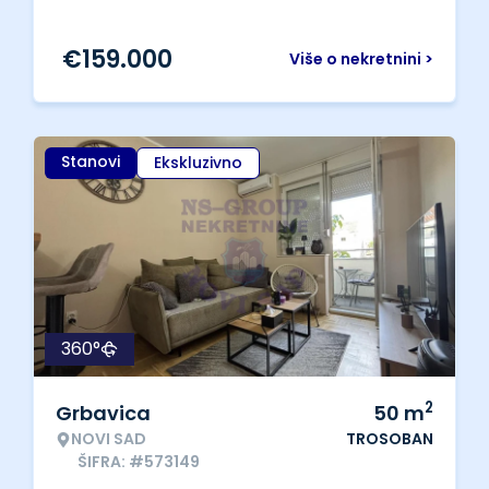
€
159.000
Više o nekretnini >
Stanovi
Ekskluzivno
360°
2
Grbavica
50
m
NOVI SAD
TROSOBAN
ŠIFRA: #573149