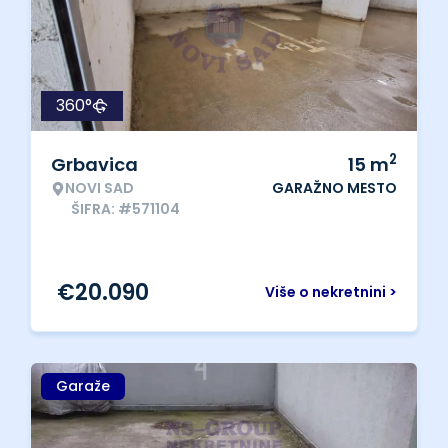
360°
2
Grbavica
15
m
NOVI SAD
GARAŽNO MESTO
ŠIFRA: #571104
€
20.090
Više o nekretnini >
Garaže