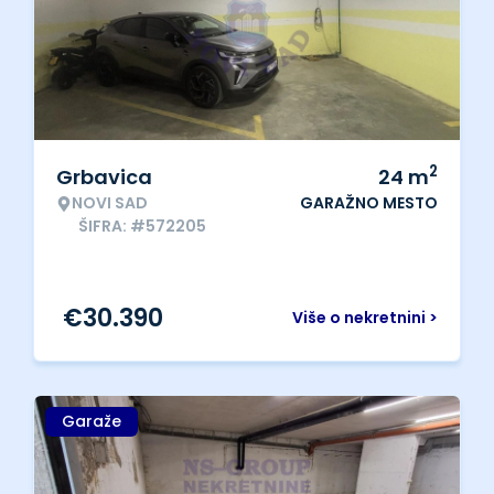
2
Grbavica
24
m
NOVI SAD
GARAŽNO MESTO
ŠIFRA: #572205
€
30.390
Više o nekretnini >
Garaže