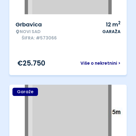
2
Grbavica
12
m
NOVI SAD
GARAŽA
ŠIFRA: #573066
€
25.750
Više o nekretnini >
Garaže