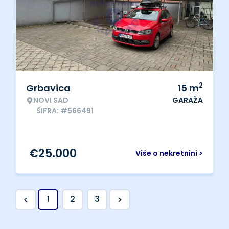
2
Grbavica
15
m
NOVI SAD
GARAŽA
ŠIFRA: #566491
€
25.000
Više o nekretnini >
<
>
1
2
3