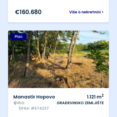
€
160.680
Više o nekretnini >
Plac
2
Manastir Hopovo
1.121
m
IRIG
GRAĐEVINSKO ZEMLJIŠTE
ŠIFRA: #574237