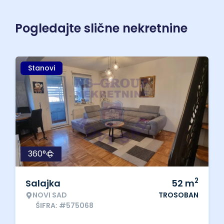
Pogledajte slične nekretnine
Stanovi
360°
2
Salajka
52
m
NOVI SAD
TROSOBAN
ŠIFRA: #575068