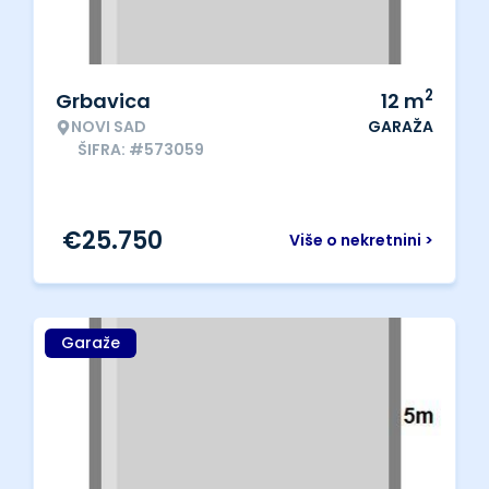
2
Grbavica
12
m
NOVI SAD
GARAŽA
ŠIFRA: #573059
€
25.750
Više o nekretnini >
Garaže