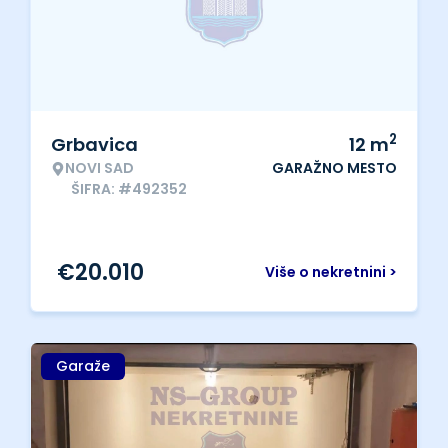
2
Grbavica
12
m
NOVI SAD
GARAŽNO MESTO
ŠIFRA: #492352
€
20.010
Više o nekretnini >
Garaže