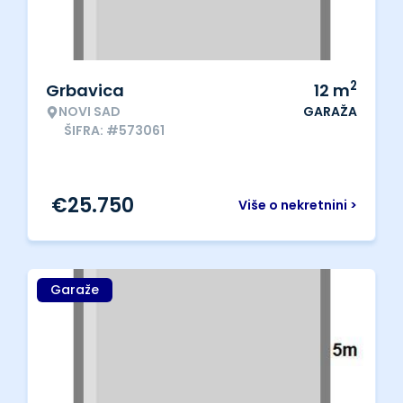
2
Grbavica
12
m
NOVI SAD
GARAŽA
ŠIFRA: #573061
€
25.750
Više o nekretnini >
Garaže