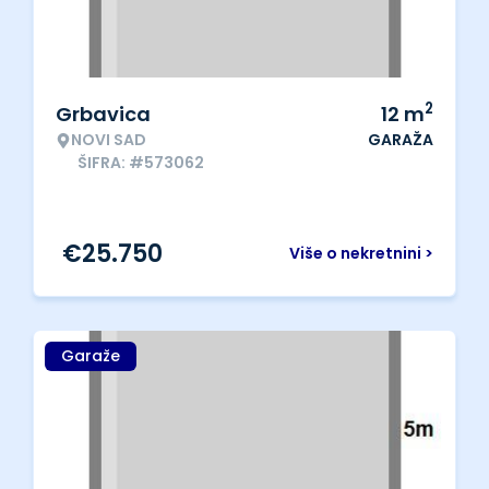
2
Grbavica
12
m
NOVI SAD
GARAŽA
ŠIFRA: #573062
€
25.750
Više o nekretnini >
Garaže