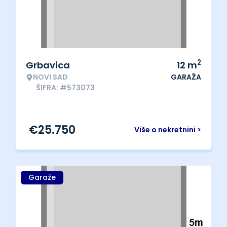
2
Grbavica
12
m
NOVI SAD
GARAŽA
ŠIFRA: #573073
€
25.750
Više o nekretnini >
Garaže