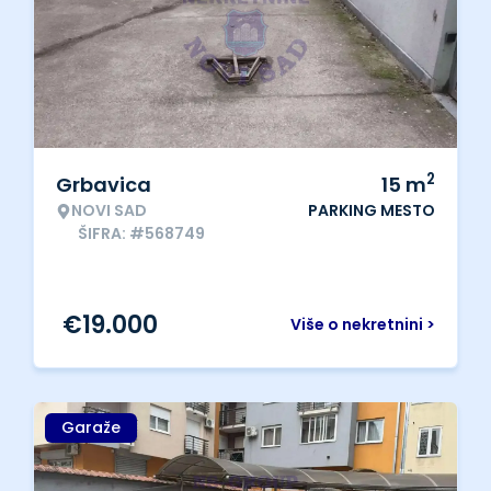
2
Grbavica
15
m
NOVI SAD
PARKING MESTO
ŠIFRA: #568749
€
19.000
Više o nekretnini >
Garaže