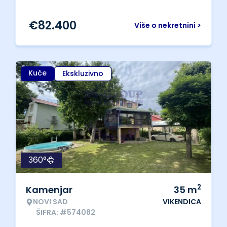
€
82.400
Više o nekretnini >
Kuće
Ekskluzivno
360°
2
Kamenjar
35
m
NOVI SAD
VIKENDICA
ŠIFRA: #574082