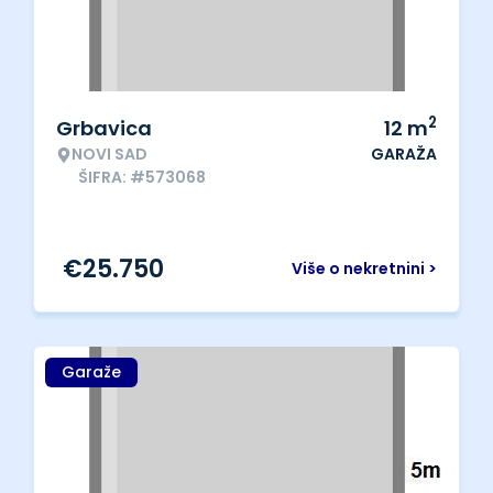
2
Grbavica
12
m
NOVI SAD
GARAŽA
ŠIFRA: #573068
€
25.750
Više o nekretnini >
Garaže