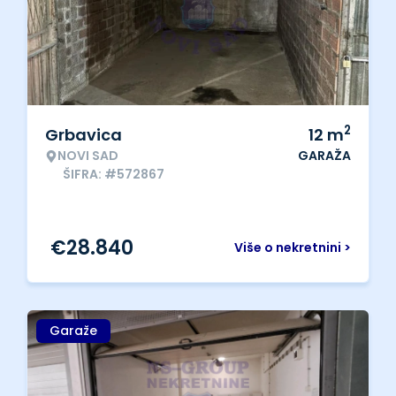
2
Grbavica
12
m
NOVI SAD
GARAŽA
ŠIFRA: #572867
€
28.840
Više o nekretnini >
Garaže