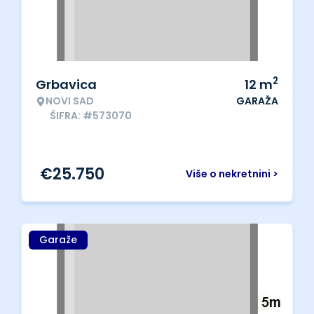
2
Grbavica
12
m
NOVI SAD
GARAŽA
ŠIFRA: #573070
€
25.750
Više o nekretnini >
Garaže