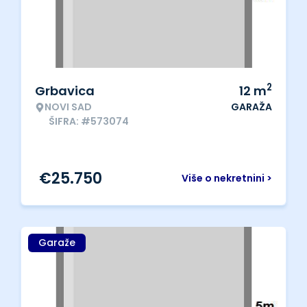
2
Grbavica
12
m
NOVI SAD
GARAŽA
ŠIFRA: #573074
€
25.750
Više o nekretnini >
Garaže