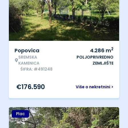
2
Popovica
4.286
m
SREMSKA
POLJOPRIVREDNO
KAMENICA
ZEMLJIŠTE
ŠIFRA: #491248
€
176.590
Više o nekretnini >
Plac