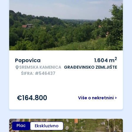
2
Popovica
1.604
m
SREMSKA KAMENICA
GRAĐEVINSKO ZEMLJIŠTE
ŠIFRA: #546437
€
164.800
Više o nekretnini >
Plac
Ekskluzivno