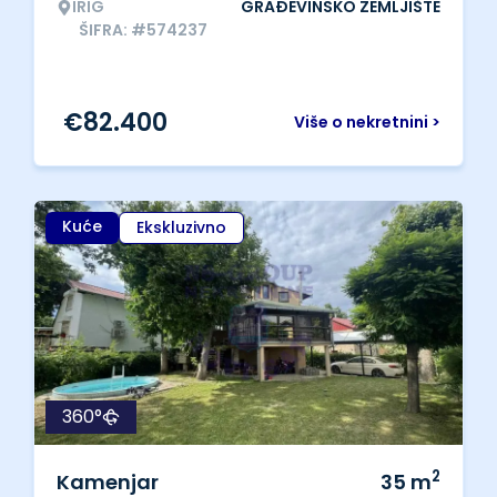
IRIG
GRAĐEVINSKO ZEMLJIŠTE
ŠIFRA: #574237
€
82.400
Više o nekretnini >
Kuće
Ekskluzivno
360°
2
Kamenjar
35
m