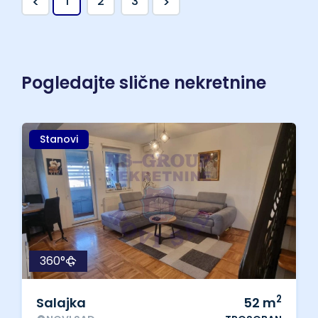
<
>
1
2
3
Pogledajte slične nekretnine
Stanovi
360°
2
Salajka
52
m