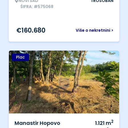
NOVI SAD
TROSOBAN
ŠIFRA: #575068
€
160.680
Više o nekretnini >
Plac
2
Manastir Hopovo
1.121
m