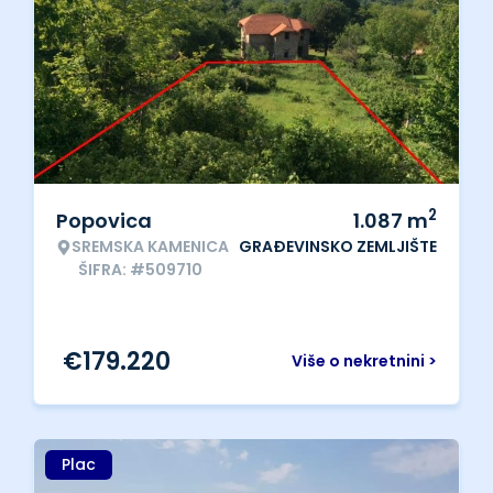
2
Popovica
1.087
m
SREMSKA KAMENICA
GRAĐEVINSKO ZEMLJIŠTE
ŠIFRA: #509710
€
179.220
Više o nekretnini >
Plac