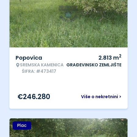
2
Popovica
2.813
m
SREMSKA KAMENICA
GRAĐEVINSKO ZEMLJIŠTE
ŠIFRA: #473417
€
246.280
Više o nekretnini >
Plac