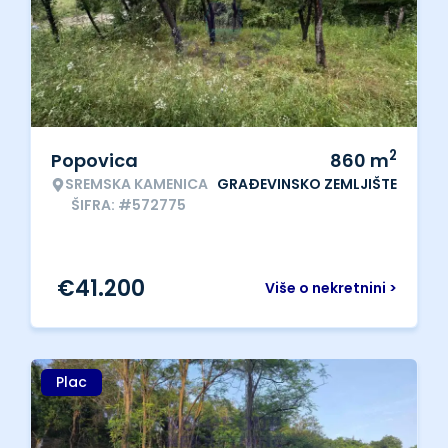
2
Popovica
860
m
SREMSKA KAMENICA
GRAĐEVINSKO ZEMLJIŠTE
ŠIFRA: #572775
€
41.200
Više o nekretnini >
Plac