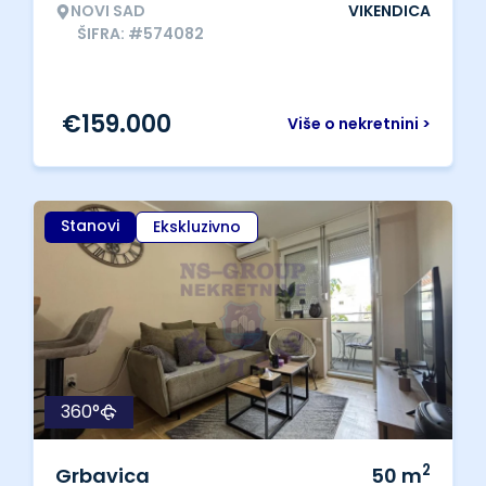
NOVI SAD
VIKENDICA
ŠIFRA: #574082
€
159.000
Više o nekretnini >
Stanovi
Ekskluzivno
360°
2
Grbavica
50
m