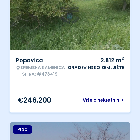
2
Popovica
2.812
m
SREMSKA KAMENICA
GRAĐEVINSKO ZEMLJIŠTE
ŠIFRA: #473419
€
246.200
Više o nekretnini >
Plac