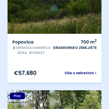
2
Popovica
700
m
SREMSKA KAMENICA
GRAĐEVINSKO ZEMLJIŠTE
ŠIFRA: #419647
€
57.680
Više o nekretnini >
Plac