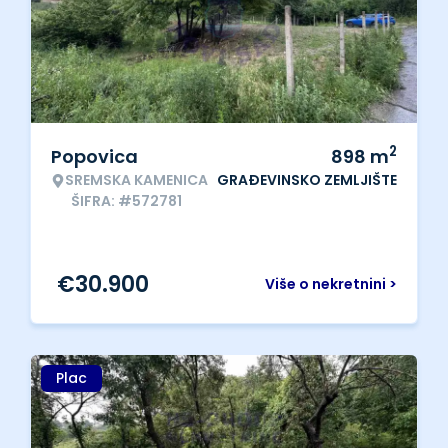
2
Popovica
898
m
SREMSKA KAMENICA
GRAĐEVINSKO ZEMLJIŠTE
ŠIFRA: #572781
€
30.900
Više o nekretnini >
Plac