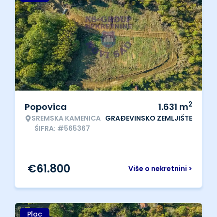
2
Popovica
1.631
m
SREMSKA KAMENICA
GRAĐEVINSKO ZEMLJIŠTE
ŠIFRA: #565367
€
61.800
Više o nekretnini >
Plac