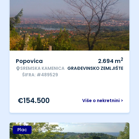
2
Popovica
2.694
m
SREMSKA KAMENICA
GRAĐEVINSKO ZEMLJIŠTE
ŠIFRA: #489529
€
154.500
Više o nekretnini >
Plac