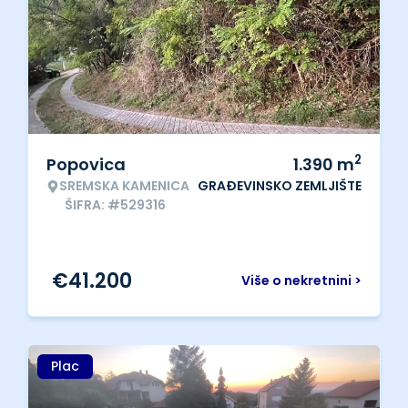
2
Popovica
1.390
m
SREMSKA KAMENICA
GRAĐEVINSKO ZEMLJIŠTE
ŠIFRA: #529316
€
41.200
Više o nekretnini >
Plac