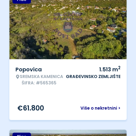
2
Popovica
1.513
m
SREMSKA KAMENICA
GRAĐEVINSKO ZEMLJIŠTE
ŠIFRA: #565365
€
61.800
Više o nekretnini >