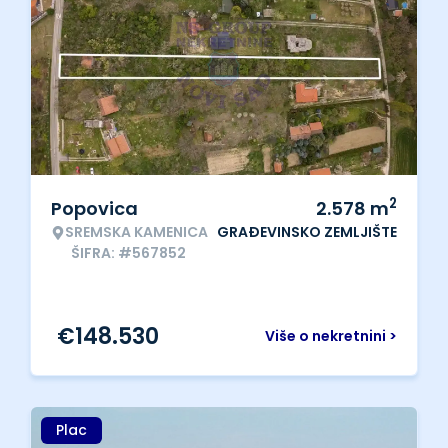
2
Popovica
2.578
m
SREMSKA KAMENICA
GRAĐEVINSKO ZEMLJIŠTE
ŠIFRA: #567852
€
148.530
Više o nekretnini >
Plac