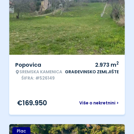
2
Popovica
2.973
m
SREMSKA KAMENICA
GRAĐEVINSKO ZEMLJIŠTE
ŠIFRA: #526149
€
169.950
Više o nekretnini >
Plac