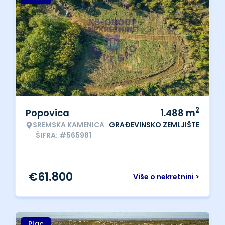
2
Popovica
1.488
m
SREMSKA KAMENICA
GRAĐEVINSKO ZEMLJIŠTE
ŠIFRA: #565981
€
61.800
Više o nekretnini >
Plac