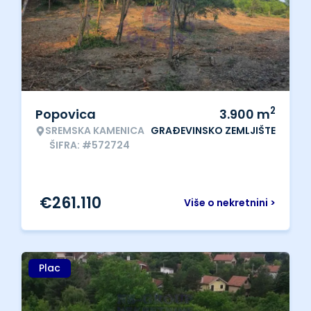
2
Popovica
3.900
m
SREMSKA KAMENICA
GRAĐEVINSKO ZEMLJIŠTE
ŠIFRA: #572724
€
261.110
Više o nekretnini >
Plac