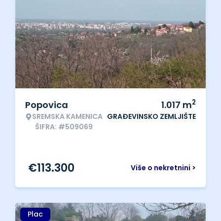
2
Popovica
1.017
m
SREMSKA KAMENICA
GRAĐEVINSKO ZEMLJIŠTE
ŠIFRA: #509069
€
113.300
Više o nekretnini >
Plac