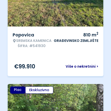
2
Popovica
810
m
SREMSKA KAMENICA
GRAĐEVINSKO ZEMLJIŠTE
ŠIFRA: #541930
€
99.910
Više o nekretnini >
Plac
Ekskluzivno