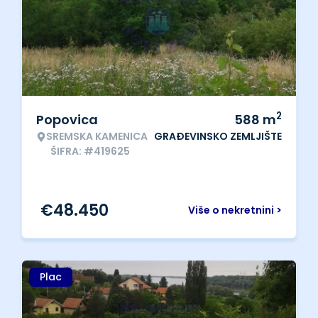
2
Popovica
588
m
SREMSKA KAMENICA
GRAĐEVINSKO ZEMLJIŠTE
ŠIFRA: #419625
€
48.450
Više o nekretnini >
Plac