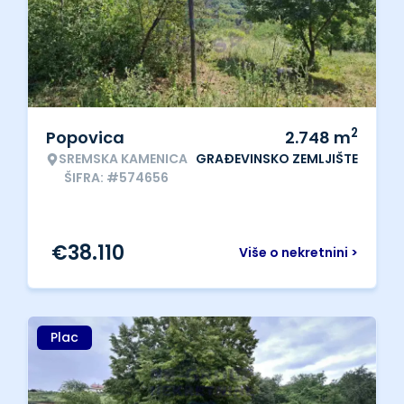
2
Popovica
2.748
m
SREMSKA KAMENICA
GRAĐEVINSKO ZEMLJIŠTE
ŠIFRA: #574656
€
38.110
Više o nekretnini >
Plac