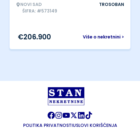
NOVI SAD
TROSOBAN
ŠIFRA: #573149
€
206.900
Više o nekretnini >
POLITIKA PRIVATNOSTI
USLOVI KORIŠĆENJA