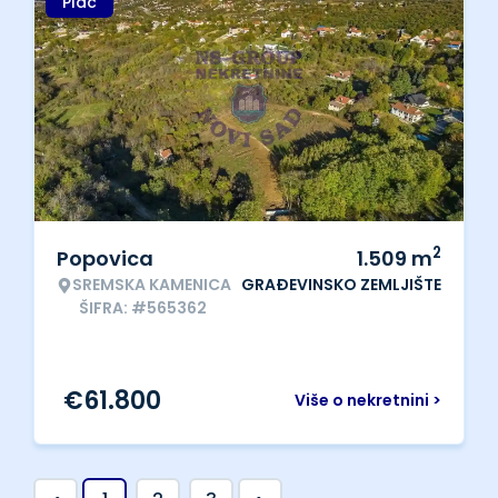
Plac
2
Popovica
1.509
m
SREMSKA KAMENICA
GRAĐEVINSKO ZEMLJIŠTE
ŠIFRA: #565362
€
61.800
Više o nekretnini >