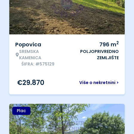
2
Popovica
796
m
SREMSKA
POLJOPRIVREDNO
KAMENICA
ZEMLJIŠTE
ŠIFRA: #575129
€
29.870
Više o nekretnini >
Plac