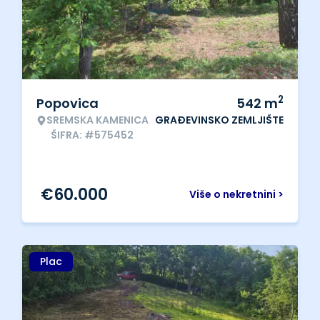
2
Popovica
542
m
SREMSKA KAMENICA
GRAĐEVINSKO ZEMLJIŠTE
ŠIFRA: #575452
€
60.000
Više o nekretnini >
Plac