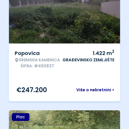
2
Popovica
1.422
m
SREMSKA KAMENICA
GRAĐEVINSKO ZEMLJIŠTE
ŠIFRA: #490837
€
247.200
Više o nekretnini >
Plac