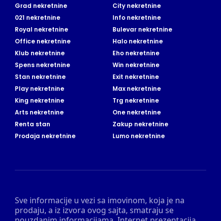
Grad nekretnine
City nekretnine
021 nekretnine
Info nekretnine
Royal nekretnine
Bulevar nekretnine
Office nekretnine
Halo nekretnine
Klub nekretnine
Eho nekretnine
Spens nekretnine
Win nekretnine
Stan nekretnine
Exit nekretnine
Play nekretnine
Max nekretnine
King nekretnine
Trg nekretnine
Arts nekretnine
One nekretnine
Renta stan
Zakup nekretnine
Prodaja nekretnine
Lumo nekretnine
Sve informacije u vezi sa imovinom, koja je na
prodaju, a iz izvora ovog sajta, smatraju se
pouzdanim informacijama. Internet prezentacija