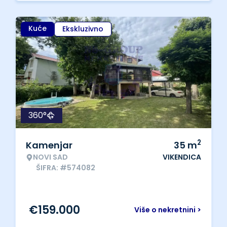
Kuće
Ekskluzivno
360°
2
Kamenjar
35
m
NOVI SAD
VIKENDICA
ŠIFRA: #574082
€
159.000
Više o nekretnini >