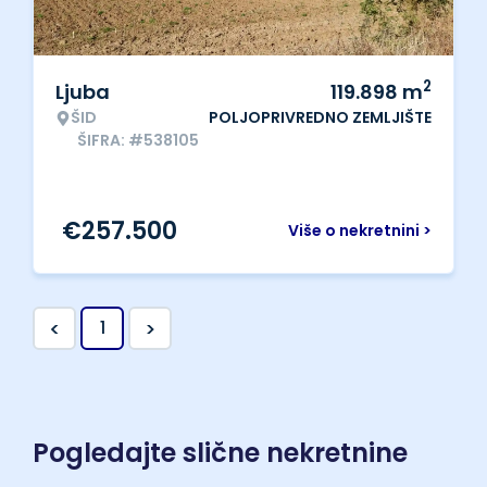
2
Ljuba
119.898
m
ŠID
POLJOPRIVREDNO ZEMLJIŠTE
ŠIFRA: #538105
€
257.500
Više o nekretnini >
<
>
1
Pogledajte slične nekretnine