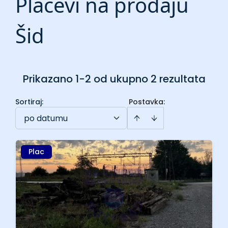
Placevi na prodaju
Šid
Prikazano 1-2 od ukupno 2 rezultata
Sortiraj
:
Postavka:
po datumu
Plac