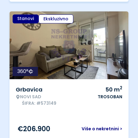
Stanovi
Ekskluzivno
360°
2
Grbavica
50
m
NOVI SAD
TROSOBAN
ŠIFRA: #573149
€
206.900
Više o nekretnini >