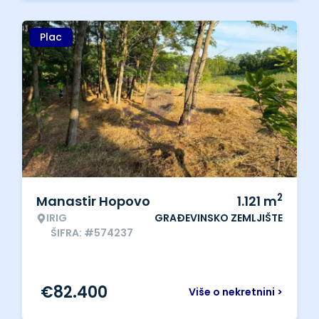
Plac
2
Manastir Hopovo
1.121
m
IRIG
GRAĐEVINSKO ZEMLJIŠTE
ŠIFRA: #574237
€
82.400
Više o nekretnini >