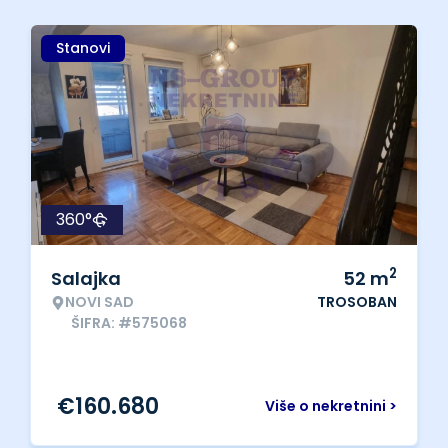
Stanovi
360°
2
Salajka
52
m
NOVI SAD
TROSOBAN
ŠIFRA: #575068
€
160.680
Više o nekretnini >