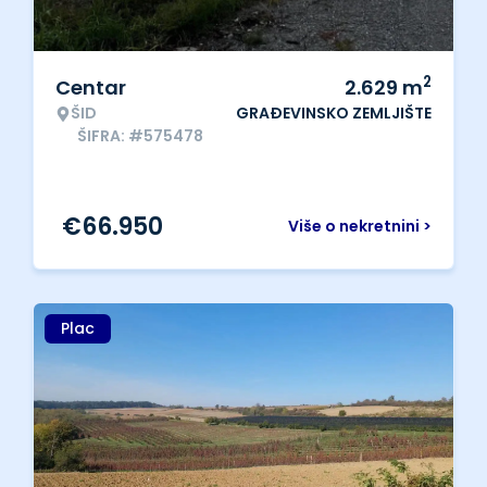
2
Centar
2.629
m
ŠID
GRAĐEVINSKO ZEMLJIŠTE
ŠIFRA: #575478
€
66.950
Više o nekretnini >
Plac